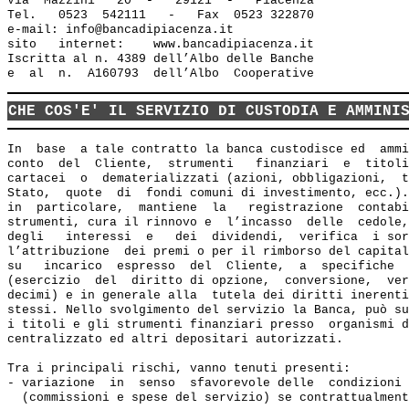
Via  Mazzini   20  -   29121  -   Piacenza

Tel.   0523  542111   -   Fax  0523 322870

e-mail: info@bancadipiacenza.it 

sito   internet:    www.bancadipiacenza.it

Iscritta al n. 4389 dell’Albo delle Banche 

CHE COS'E' IL SERVIZIO DI CUSTODIA E AMMINI
In  base  a tale contratto la banca custodisce ed  ammi
conto  del  Cliente,  strumenti   finanziari  e  titoli
cartacei  o  dematerializzati (azioni, obbligazioni,  t
Stato,  quote  di  fondi comuni di investimento, ecc.).
in  particolare,  mantiene  la   registrazione  contabi
strumenti, cura il rinnovo e  l’incasso  delle  cedole,
degli   interessi  e   dei  dividendi,  verifica  i sor
l’attribuzione  dei premi o per il rimborso del capital
su   incarico  espresso  del  Cliente,  a  specifiche  
(esercizio  del  diritto di opzione,  conversione,  ver
decimi) e in generale alla  tutela dei diritti inerenti
stessi. Nello svolgimento del servizio la Banca, può su
i titoli e gli strumenti finanziari presso  organismi d
centralizzato ed altri depositari autorizzati.

Tra i principali rischi, vanno tenuti presenti:

- variazione  in  senso  sfavorevole delle  condizioni 