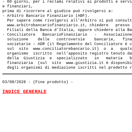
- 60 giorni, per i reclami relativi ai prodotti e servi
e finanziari, 

prima di ricorrere al giudice può rivolgersi a:

- Arbitro Bancario Finanziario (ABF). 

  Per sapere come rivolgersi all’Arbitro si può consult
  www.arbitrobancariofinanziario.it, chiedere   presso 
  Filiali della Banca d’Italia, oppure chiedere alla Ba
- Conciliatore   BancarioFinanziario   -   Associazione
  soluzione    delle   controversie    bancarie,   fina
  societarie – ADR (il Regolamento del Conciliatore è c
  sul  sito  www.conciliatorebancario.it)  o  a   quals
  organismo  iscritto  nell'apposito registro tenuto da
  della  Giustizia  e  specializzato   in   materia   b
  finanziaria  (sul  sito  www.giustizia.it è disponibi
03/08/2026
- (Fine prodotto) -
INDICE GENERALE