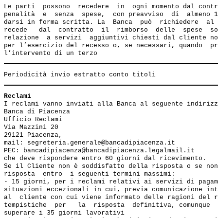
Le parti  possono  recedere  in  ogni momento dal contr
penalità  e  senza  spese,  con preavviso  di  almeno 1
darsi in forma scritta. La  Banca  può  richiedere  al 
recede   dal  contratto  il  rimborso  delle  spese  so
relazione  a servizi  aggiuntivi chiesti dal cliente no
per l’esercizio del recesso o, se necessari, quando  pr
Reclami
I reclami vanno inviati alla Banca al seguente indirizz
Banca di Piacenza

Ufficio Reclami

Via Mazzini 20

29121 Piacenza,

mail: segreteria.generale@bancadipiacenza.it

PEC: bancadipiacenza@bancadipiacenza.legalmail.it

che deve rispondere entro 60 giorni dal ricevimento.

Se il Cliente non è soddisfatto della risposta o se non
risposta  entro  i seguenti termini massimi: 

- 15 giorni, per i reclami relativi ai servizi di pagam
situazioni eccezionali in cui, previa comunicazione int
al  cliente con cui viene informato delle ragioni del r
tempistiche  per   la  risposta  definitiva, comunque  
superare i 35 giorni lavorativi
