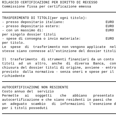
RILASCIO CERTIFICAZIONI PER DIRITTO DI RECESSO         
TRASFERIMENTO DI TITOLI(per ogni titolo):

- presso depositario italiano:                    EURO 
- presso depositario estero:                      EURO 
- con un massimo di:                              EURO 
per singolo dossier titoli 

- spese di consegna o invio materiale:            EURO 
per titolo.

Le  spese  di  trasferimento non vengono applicate  nel
stesse siano connesse all'estinzione del dossier titoli
Il  trasferimento  di strumenti finanziari da un conto 
titoli  ad  un  altro,  anche  di  diversa  Banca,  con
chiusura del dossier titoli di origine, avviene - entro
previsto  dalla normativa - senza oneri e spese per il 
AUTOCERTIFICAZIONE NON RESIDENTE                       
Costo annuo del  servizio

Permette   ai   soggetti    che   abbiano   presentato 
autocertificazione e che siano residenti in paesi che  
un  adeguato  scambio   di  informazioni  l'esenzione d