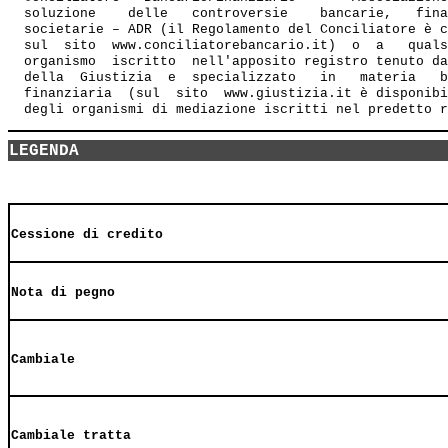
  soluzione    delle   controversie    bancarie,   fina
  societarie – ADR (il Regolamento del Conciliatore è c
  sul  sito  www.conciliatorebancario.it)  o  a   quals
  organismo  iscritto  nell'apposito registro tenuto da
  della  Giustizia  e  specializzato   in   materia   b
  finanziaria  (sul  sito  www.giustizia.it è disponibi
LEGENDA
Cessione di credito
Nota di pegno
Cambiale
Cambiale tratta