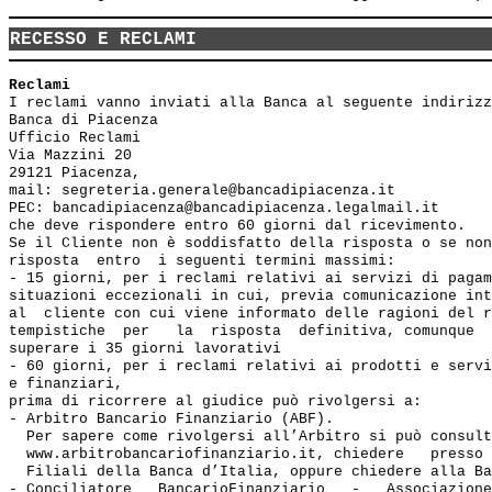
RECESSO E RECLAMI
Reclami
I reclami vanno inviati alla Banca al seguente indirizz
Banca di Piacenza

Ufficio Reclami

Via Mazzini 20

29121 Piacenza,

mail: segreteria.generale@bancadipiacenza.it

PEC: bancadipiacenza@bancadipiacenza.legalmail.it

che deve rispondere entro 60 giorni dal ricevimento.

Se il Cliente non è soddisfatto della risposta o se non
risposta  entro  i seguenti termini massimi: 

- 15 giorni, per i reclami relativi ai servizi di pagam
situazioni eccezionali in cui, previa comunicazione int
al  cliente con cui viene informato delle ragioni del r
tempistiche  per   la  risposta  definitiva, comunque  
superare i 35 giorni lavorativi

- 60 giorni, per i reclami relativi ai prodotti e servi
e finanziari, 

prima di ricorrere al giudice può rivolgersi a:

- Arbitro Bancario Finanziario (ABF). 

  Per sapere come rivolgersi all’Arbitro si può consult
  www.arbitrobancariofinanziario.it, chiedere   presso 
  Filiali della Banca d’Italia, oppure chiedere alla Ba
- Conciliatore   BancarioFinanziario   -   Associazione