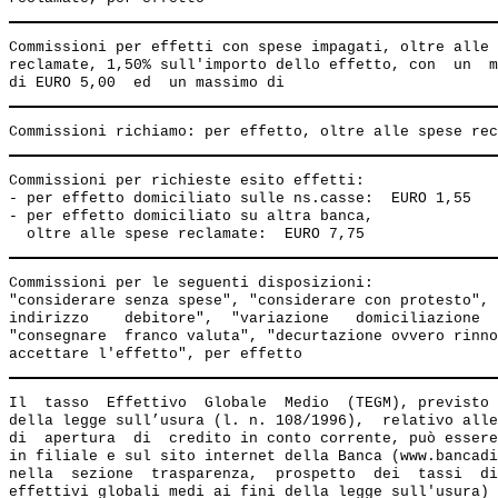
Commissioni per effetti con spese impagati, oltre alle 
reclamate, 1,50% sull'importo dello effetto, con  un  m
Commissioni per richieste esito effetti:

- per effetto domiciliato sulle ns.casse:  EURO 1,55

- per effetto domiciliato su altra banca,

Commissioni per le seguenti disposizioni:              
"considerare senza spese", "considerare con protesto", 
indirizzo    debitore",  "variazione   domiciliazione  
"consegnare  franco valuta", "decurtazione ovvero rinno
Il  tasso  Effettivo  Globale  Medio  (TEGM), previsto 
della legge sull’usura (l. n. 108/1996),  relativo alle
di  apertura  di  credito in conto corrente, può essere
in filiale e sul sito internet della Banca (www.bancadi
nella  sezione  trasparenza,  prospetto  dei  tassi  di