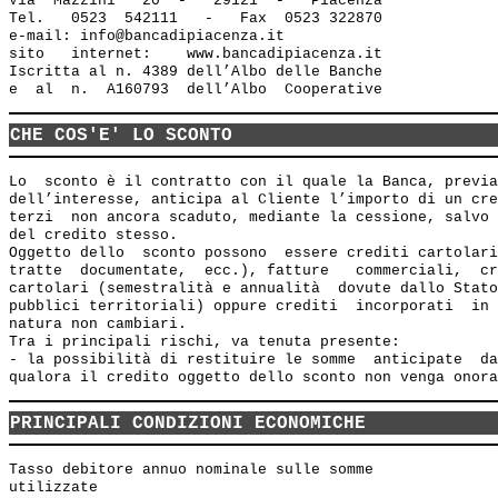
Via  Mazzini   20  -   29121  -   Piacenza

Tel.   0523  542111   -   Fax  0523 322870

e-mail: info@bancadipiacenza.it 

sito   internet:    www.bancadipiacenza.it

Iscritta al n. 4389 dell’Albo delle Banche 

CHE COS'E' LO SCONTO
Lo  sconto è il contratto con il quale la Banca, previa
dell’interesse, anticipa al Cliente l’importo di un cre
terzi  non ancora scaduto, mediante la cessione, salvo 
del credito stesso.

Oggetto dello  sconto possono  essere crediti cartolari
tratte  documentate,  ecc.), fatture   commerciali,  cr
cartolari (semestralità e annualità  dovute dallo Stato
pubblici territoriali) oppure crediti  incorporati  in 
natura non cambiari.

Tra i principali rischi, va tenuta presente:

- la possibilità di restituire le somme  anticipate  da
PRINCIPALI CONDIZIONI ECONOMICHE
Tasso debitore annuo nominale sulle somme              