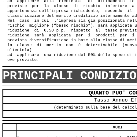
- ad  applicare  alla  richiesta   di  affidamento  le 
  previste  per  la  classe  di  rischio  inferiore  a 
  appartenenza dell’impresa richiedente,  secondo  il  
  classificazione del merito creditizio internamente ad
  Nel  caso  in cui  l’impresa sia già posizionata nell
  rischio  migliore (“basso rischio”), sarà applicata u
  riduzione  di  0,50 p.p.  rispetto  al  tasso previst
  riduzione  sarà  applicata  per  i  prodotti  per  i 
  prevista diversificazione in base alla classe di meri
  la  classe  di  merito  non  è  determinabile  (nuova
  clientela) 

- ad  applicare  una riduzione del 50% delle spese di i
PRINCIPALI CONDIZIO
QUANTO PUO' CO
Tasso Annuo Ef
(determinato sulla base del calcol
VOCI