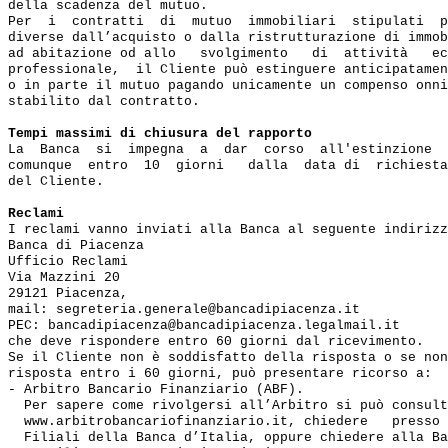
della scadenza del mutuo.

Per  i  contratti  di  mutuo  immobiliari  stipulati  p
diverse dall’acquisto o dalla ristrutturazione di immob
ad abitazione od allo   svolgimento   di  attività   ec
professionale,  il Cliente può estinguere anticipatamen
o in parte il mutuo pagando unicamente un compenso onni
stabilito dal contratto.

Tempi massimi di chiusura del rapporto
La  Banca  si  impegna  a  dar  corso  all'estinzione  
comunque  entro  10  giorni   dalla  data di  richiesta
del Cliente.

Reclami
I reclami vanno inviati alla Banca al seguente indirizz
Banca di Piacenza

Ufficio Reclami

Via Mazzini 20

29121 Piacenza,

mail: segreteria.generale@bancadipiacenza.it

PEC: bancadipiacenza@bancadipiacenza.legalmail.it

che deve rispondere entro 60 giorni dal ricevimento.

Se il Cliente non è soddisfatto della risposta o se non
risposta entro i 60 giorni, può presentare ricorso a:

- Arbitro Bancario Finanziario (ABF). 

  Per sapere come rivolgersi all’Arbitro si può consult
  www.arbitrobancariofinanziario.it, chiedere   presso 
  Filiali della Banca d’Italia, oppure chiedere alla Ba