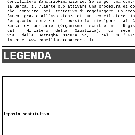
- Conciliatore BancarioFinanziario. Se sorge  una contr
  la Banca, il Cliente può attivare una procedura di co
  che  consiste  nel  tentativo di raggiungere  un acco
  Banca  grazie all'assistenza di  un  conciliatore  in
  Per questo  servizio  è  possibile  rivolgersi  al  C
  BancarioFinanziario  (Organismo  iscritto  nel  Regis
  dal     Ministero   della   Giustizia),   con  sede  
  via   delle  Botteghe  Oscure  54,     tel.  06 / 674
LEGENDA
Imposta sostitutiva