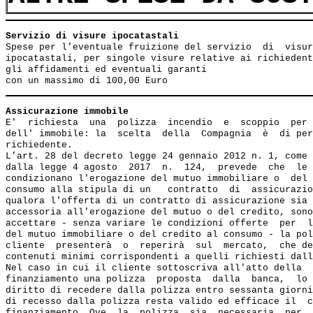
Servizio di visure ipocatastali                        
Spese per l’eventuale fruizione del servizio  di  visur
ipocatastali, per singole visure relative ai richiedent
gli affidamenti ed eventuali garanti

Assicurazione immobile
E'  richiesta  una  polizza  incendio  e  scoppio  per 
dell' immobile: la  scelta  della  Compagnia  è  di per
richiedente.

L’art. 28 del decreto legge 24 gennaio 2012 n. 1, come 
dalla legge 4 agosto  2017  n.  124,  prevede  che  le 
condizionano l'erogazione del mutuo immobiliare o  del 
consumo alla stipula di un   contratto  di  assicurazio
qualora l'offerta di un contratto di assicurazione sia 
accessoria all'erogazione del mutuo o del credito, sono
accettare - senza variare le condizioni offerte  per  l
del mutuo immobiliare o del credito al consumo - la pol
cliente  presenterà  o  reperirà  sul  mercato,  che de
contenuti minimi corrispondenti a quelli richiesti dall
Nel caso in cui il cliente sottoscriva all'atto della  
finanziamento una polizza  proposta  dalla  banca,  lo 
diritto di recedere dalla polizza entro sessanta giorni
di recesso dalla polizza resta valido ed efficace il  c
finanziamento. Ove  la  polizza  sia  necessaria  per  