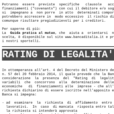
Potranno  essere  previste  specifiche   clausole   acc
finanziamenti ("covenants") con cui il debitore e/o sog
si  impegnano a  non porre  in atto  determinati compor
potrebbero accrescere in  modo eccessivo  il rischio di
comunque risultare pregiudizievoli per i creditori.   

Per saperne di più:

La  
Guida pratica al mutuo
, che  aiuta a  orientarsi  n
scelta, è disponibile sul sito www.bancaditalia.it e pr
RATING DI LEGALITA'
In ottemperanza all’art. 4 del Decreto del Ministero de
n. 57 del 20 febbraio 2014, il quale prevede che la Ban
considerazione  la  presenza  del  "Rating  di  legalit
variabili  che  concorrono  alla  determinazione  delle
economiche   di  finanziamenti alle  imprese - che all'
richiesta dichiarino di essere iscritte nell'apposito e
Banca si impegna:  

- ad  esaminare  la  richiesta  di  affidamento  entro 
  lavorativi.  In  caso  di mancata  risposta entro tal
  la richiesta si intenderà approvata 
