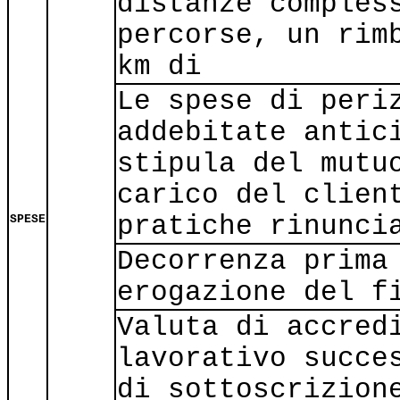
distanze comples
percorse, un rim
km di
Le spese di peri
addebitate antic
stipula del mutu
carico del clien
pratiche rinunci
SPESE
Decorrenza prima
erogazione del f
Valuta di accred
lavorativo succe
di sottoscrizion