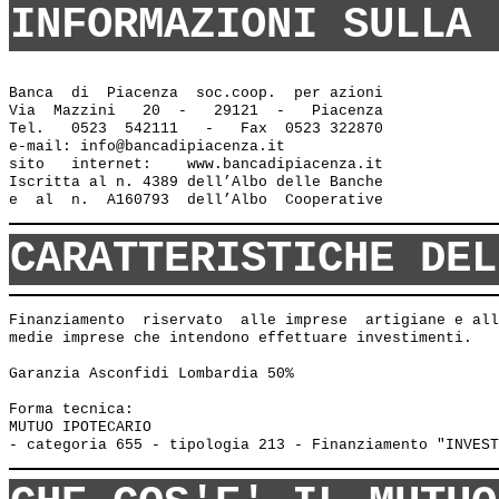
INFORMAZIONI SULLA 
Banca  di  Piacenza  soc.coop.  per azioni

Via  Mazzini   20  -   29121  -   Piacenza

Tel.   0523  542111   -   Fax  0523 322870

e-mail: info@bancadipiacenza.it 

sito   internet:    www.bancadipiacenza.it

Iscritta al n. 4389 dell’Albo delle Banche 

CARATTERISTICHE DEL
Finanziamento  riservato  alle imprese  artigiane e all
medie imprese che intendono effettuare investimenti.

Garanzia Asconfidi Lombardia 50% 

Forma tecnica:

MUTUO IPOTECARIO 
