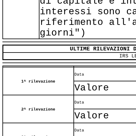
di capitale e in
interessi sono c
riferimento all'
giorni")
ULTIME RILEVAZIONI 
IRS L
Data
1^ rilevazione
Valore
Data
2^ rilevazione
Valore
Data