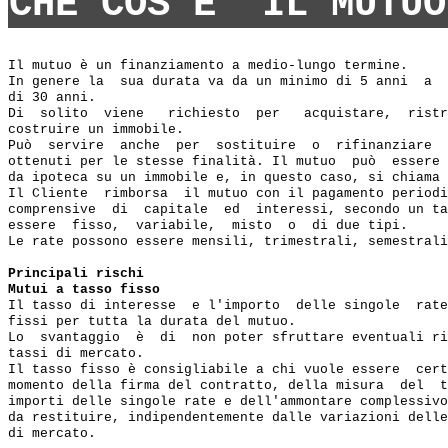
CHE COS'E' IL MUTUO
Il mutuo è un finanziamento a medio-lungo termine.

In genere la  sua durata va da un minimo di 5 anni  a  
di 30 anni.

Di  solito  viene   richiesto  per   acquistare,  ristr
costruire un immobile.

Può  servire  anche  per  sostituire  o  rifinanziare  
ottenuti per le stesse finalità. Il mutuo  può  essere 
da ipoteca su un immobile e, in questo caso, si chiama 
Il Cliente  rimborsa  il mutuo con il pagamento periodi
comprensive  di  capitale  ed  interessi, secondo un ta
essere  fisso,  variabile,  misto  o  di due tipi.

Le rate possono essere mensili, trimestrali, semestrali
Principali rischi
Mutui a tasso fisso
Il tasso di interesse  e l'importo  delle singole  rate
fissi per tutta la durata del mutuo.

Lo  svantaggio  è  di  non poter sfruttare eventuali ri
tassi di mercato.

Il tasso fisso è consigliabile a chi vuole essere  cert
momento della firma del contratto, della misura  del  t
importi delle singole rate e dell'ammontare complessivo
da restituire, indipendentemente dalle variazioni delle
di mercato.
