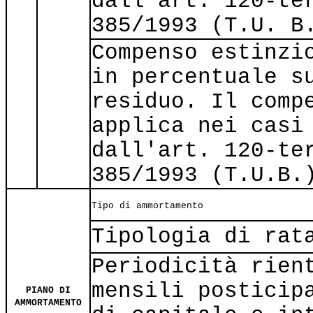
dall'art. 120-te
385/1993 (T.U. B
Compenso estinzi
in percentuale s
residuo. Il comp
applica nei casi
dall'art. 120-te
385/1993 (T.U.B.
Tipo di ammortamento
Tipologia di rat
Periodicità rien
mensili posticip
PIANO DI
AMMORTAMENTO