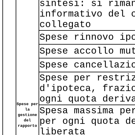
sintesi: si rima
informativo del 
collegato
Spese rinnovo ip
Spese accollo mu
Spese cancellazi
Spese per restri
d'ipoteca, frazi
ogni quota deriv
Spese per
Spesa massima pe
la
gestione
per ogni quota d
del
rapporto
liberata