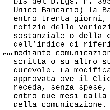
bis del D.Lgs. n. 38
Unico Bancario) la B
entro trenta giorni,
notizia della variaz
sostanziale o della 
dell’indice di rifer
mediante comunicazio
TASSI
scritta o su altro s
durevole. La modific
approvata ove il Cli
receda, senza spese,
entro due mesi dalla
della comunicazione.