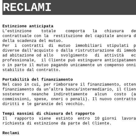
RECLAMI
Estinzione anticipata
L’estinzione    totale    comporta   la   chiusura   de
contrattuale con la  restituzione del capitale ancora d
della scadenza del mutuo.

Per  i  contratti  di  mutuo  immobiliari  stipulati  p
diverse dall’acquisto o dalla ristrutturazione di immob
ad abitazione od allo   svolgimento   di  attività   ec
professionale,  il Cliente può estinguere anticipatamen
o in parte il mutuo pagando unicamente un compenso onni
stabilito dal contratto.

Portabilità del finanziamento
Nel caso in cui, per rimborsare il finanziamento, otten
finanziamento da un’altra banca/intermediario, il Clien
sostenere   neanche  indirettamente   alcun   costo  (a
commissioni, spese, oneri o penali). Il nuovo contratto
diritti e le garanzie del vecchio.

Tempi massimi di chiusura del rapporto
Il   rapporto  viene  estinto  entro  10 giorni  lavora
richiesta di estinzione da parte del Cliente.

Reclami