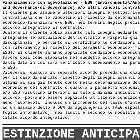
Finanziamento con agevolazione - ESG (Environmental/Amb
and Governance/di Governance) e/o altri vincoli contrat
Il cliente può assumere ulteriori impegni e sottoscrive
contrattuali che lo vincolino al rispetto di determinat
economico-finanziari e/o ESG, nei termini meglio precis
accordo integrativo al contratto.

Qualora il cliente abbia assunto tali impegni mediante 
integrante le pattuizioni del contratto e rispetti gli 
disciplinati (e pertanto si verifichino le condizioni i
con riferimento al rispetto dei parametri economico- fi
ESG), al cliente saranno applicate condizioni economich
favore così come stabilite nel suddetto accordo integra
dalla data in cui sarà verificato l’adempimento ai para
o ESG. 

Viceversa, qualora il separato accordo preveda una clau
per il caso di mancato rispetto degli impegni assunti p
ultimi si sia già tenuto conto nella determinazione del
economiche del contratto o qualora i parametri economic
e/o ESG risultino inferiori ai valori minimi indicati n
accordo, potranno essere applicate al cliente condizion
meno favorevoli, incluso un incremento del tasso d’inte
ad un massimo dello 0,50% da aggiungersi al TAEG espost
foglio informativo), nei limiti e secondo le modalità p
ESTINZIONE ANTICIPA