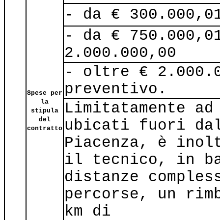
- da € 300.000,0
- da € 750.000,0
2.000.000,00
- oltre € 2.000.
preventivo.
Spese per
la
Limitatamente ad
stipula
del
ubicati fuori da
contratto
Piacenza, è inol
il tecnico, in b
distanze comples
percorse, un rim
km di