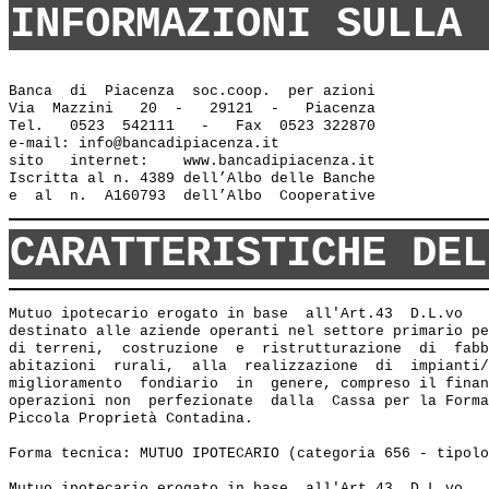
INFORMAZIONI SULLA 
Banca  di  Piacenza  soc.coop.  per azioni

Via  Mazzini   20  -   29121  -   Piacenza

Tel.   0523  542111   -   Fax  0523 322870

e-mail: info@bancadipiacenza.it 

sito   internet:    www.bancadipiacenza.it

Iscritta al n. 4389 dell’Albo delle Banche 

CARATTERISTICHE DEL
Mutuo ipotecario erogato in base  all'Art.43  D.L.vo   
destinato alle aziende operanti nel settore primario pe
di terreni,  costruzione  e  ristrutturazione  di  fabb
abitazioni  rurali,  alla  realizzazione  di  impianti/
miglioramento  fondiario  in  genere, compreso il finan
operazioni non  perfezionate  dalla  Cassa per la Forma
Piccola Proprietà Contadina. 

Forma tecnica: MUTUO IPOTECARIO (categoria 656 - tipolo
Mutuo ipotecario erogato in base  all'Art.43  D.L.vo   