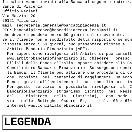
I reclami vanno inviati alla Banca al seguente indirizz
Banca di Piacenza

Ufficio Reclami

Via Mazzini 20

29121 Piacenza,

mail: segreteria.generale@bancadipiacenza.it

PEC: bancadipiacenza@bancadipiacenza.legalmail.it

che deve rispondere entro 60 giorni dal ricevimento.

Se il Cliente non è soddisfatto della risposta o se non
risposta entro i 60 giorni, può presentare ricorso a:

- Arbitro Bancario Finanziario (ABF). 

  Per sapere come rivolgersi all’Arbitro si può consult
  www.arbitrobancariofinanziario.it, chiedere   presso 
  Filiali della Banca d’Italia, oppure chiedere alla Ba
- Conciliatore Bancario Finanziario. Se sorge una contr
  la Banca, il Cliente può attivare una procedura di co
  che  consiste  nel  tentativo di raggiungere  un acco
  Banca  grazie all'assistenza di  un  conciliatore  in
  Per questo  servizio  è  possibile  rivolgersi  al  C
  BancarioFinanziario  (Organismo  iscritto  nel  Regis
  dal     Ministero   della   Giustizia),   con  sede  
  via   delle  Botteghe  Oscure  54,     tel.  06 / 674
LEGENDA