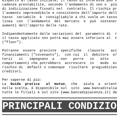
Rispetto al tasso iniziale, il tasso di interesse può v
cadenze prestabilite, secondo l'andamento di uno o  più
di indicizzazione fissati nel  contratto. Il rischio pr
l'aumento imprevedibile e consistente dell'importo dell
tasso  variabile  è  consigliabile a chi vuole un tasso
linea  con  l'andamento  del  mercato  e  può  sostener
aumenti dell'importo delle rate.

Indipendentemente dalle variazioni del  parametro di  r
il tasso applicato non potrà mai essere inferiore al  t
(“floor”).

Potranno  essere  previste  specifiche   clausole   acc
finanziamenti ("covenants"),  con cui  il  debitore  e/
terzi   si   impegnano  a   non   porre   in   atto    
comportamenti che potrebbero  accrescere  in   modo  ec
rischio di  default o comunque  risultare  pregiudiziev
creditori.

Per saperne di più:

La  
Guida  pratica   al  mutuo
,  che   aiuta  a  orient
nella scelta, è disponibile sul  sito  www.bancaditalia
PRINCIPALI CONDIZIO