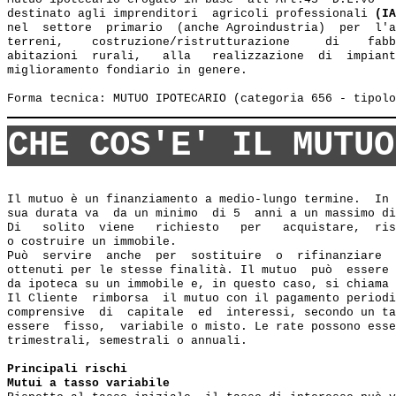
destinato agli imprenditori  agricoli professionali 
(IA
nel  settore  primario  (anche Agroindustria)  per  l'a
terreni,    costruzione/ristrutturazione     di    fabb
abitazioni  rurali,   alla   realizzazione  di  impiant
miglioramento fondiario in genere.

CHE COS'E' IL MUTUO
Il mutuo è un finanziamento a medio-lungo termine.  In 
sua durata va  da un minimo  di 5  anni a un massimo di
Di   solito  viene   richiesto   per   acquistare,  ris
o costruire un immobile.

Può  servire  anche  per  sostituire  o  rifinanziare  
ottenuti per le stesse finalità. Il mutuo  può  essere 
da ipoteca su un immobile e, in questo caso, si chiama 
Il Cliente  rimborsa  il mutuo con il pagamento periodi
comprensive  di  capitale  ed  interessi, secondo un ta
essere  fisso,  variabile o misto. Le rate possono esse
trimestrali, semestrali o annuali.

Principali rischi
Mutui a tasso variabile