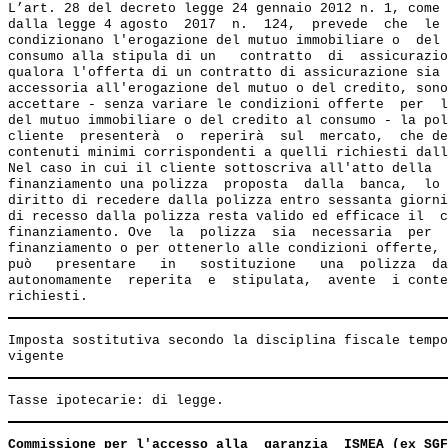
L’art. 28 del decreto legge 24 gennaio 2012 n. 1, come 
dalla legge 4 agosto  2017  n.  124,  prevede  che  le 
condizionano l'erogazione del mutuo immobiliare o  del 
consumo alla stipula di un   contratto  di  assicurazio
qualora l'offerta di un contratto di assicurazione sia 
accessoria all'erogazione del mutuo o del credito, sono
accettare - senza variare le condizioni offerte  per  l
del mutuo immobiliare o del credito al consumo - la pol
cliente  presenterà  o  reperirà  sul  mercato,  che de
contenuti minimi corrispondenti a quelli richiesti dall
Nel caso in cui il cliente sottoscriva all'atto della  
finanziamento una polizza  proposta  dalla  banca,  lo 
diritto di recedere dalla polizza entro sessanta giorni
di recesso dalla polizza resta valido ed efficace il  c
finanziamento. Ove  la  polizza  sia  necessaria  per  
finanziamento o per ottenerlo alle condizioni offerte, 
può   presentare   in   sostituzione   una  polizza  da
autonomamente  reperita  e  stipulata,  avente  i conte
Imposta sostitutiva secondo la disciplina fiscale tempo
Commissione per l'accesso alla  garanzia  ISMEA (ex SGF