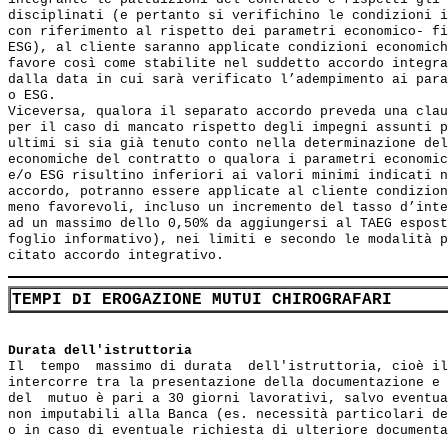
disciplinati (e pertanto si verifichino le condizioni i
con riferimento al rispetto dei parametri economico- fi
ESG), al cliente saranno applicate condizioni economich
favore così come stabilite nel suddetto accordo integra
dalla data in cui sarà verificato l’adempimento ai para
o ESG. 

Viceversa, qualora il separato accordo preveda una clau
per il caso di mancato rispetto degli impegni assunti p
ultimi si sia già tenuto conto nella determinazione del
economiche del contratto o qualora i parametri economic
e/o ESG risultino inferiori ai valori minimi indicati n
accordo, potranno essere applicate al cliente condizion
meno favorevoli, incluso un incremento del tasso d’inte
ad un massimo dello 0,50% da aggiungersi al TAEG espost
foglio informativo), nei limiti e secondo le modalità p
TEMPI DI EROGAZIONE MUTUI CHIROGRAFARI
Durata dell'istruttoria
Il  tempo  massimo di durata  dell'istruttoria, cioè il
intercorre tra la presentazione della documentazione e 
del  mutuo è pari a 30 giorni lavorativi, salvo eventua
non imputabili alla Banca (es. necessità particolari de
o in caso di eventuale richiesta di ulteriore documenta