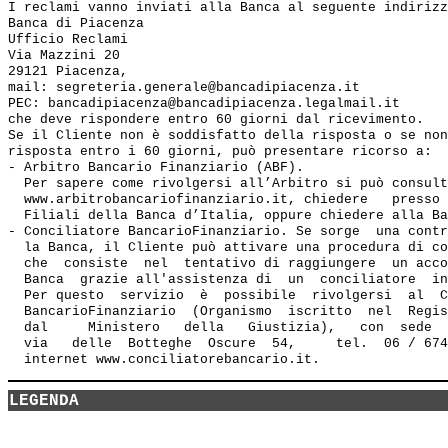
I reclami vanno inviati alla Banca al seguente indirizz
Banca di Piacenza

Ufficio Reclami

Via Mazzini 20

29121 Piacenza,

mail: segreteria.generale@bancadipiacenza.it

PEC: bancadipiacenza@bancadipiacenza.legalmail.it

che deve rispondere entro 60 giorni dal ricevimento.

Se il Cliente non è soddisfatto della risposta o se non
risposta entro i 60 giorni, può presentare ricorso a:

- Arbitro Bancario Finanziario (ABF). 

  Per sapere come rivolgersi all’Arbitro si può consult
  www.arbitrobancariofinanziario.it, chiedere   presso 
  Filiali della Banca d’Italia, oppure chiedere alla Ba
- Conciliatore BancarioFinanziario. Se sorge  una contr
  la Banca, il Cliente può attivare una procedura di co
  che  consiste  nel  tentativo di raggiungere  un acco
  Banca  grazie all'assistenza di  un  conciliatore  in
  Per questo  servizio  è  possibile  rivolgersi  al  C
  BancarioFinanziario  (Organismo  iscritto  nel  Regis
  dal     Ministero   della   Giustizia),   con  sede  
  via   delle  Botteghe  Oscure  54,     tel.  06 / 674
LEGENDA