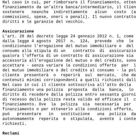
Nel caso in cui, per rimborsare il finanziamento, otten
finanziamento da un’altra banca/intermediario, il Clien
sostenere   neanche  indirettamente   alcun   costo  (a
commissioni, spese, oneri o penali). Il nuovo contratto
diritti e le garanzie del vecchio.

Assicurazione
L’art. 28 del decreto legge 24 gennaio 2012 n. 1, come 
dalla legge 4 agosto  2017  n.  124,  prevede  che  le 
condizionano l'erogazione del mutuo immobiliare o  del 
consumo alla stipula di un   contratto  di  assicurazio
qualora l'offerta di un contratto di assicurazione sia 
accessoria all'erogazione del mutuo o del credito, sono
accettare - senza variare le condizioni offerte  per  l
del mutuo immobiliare o del credito al consumo - la pol
cliente  presenterà  o  reperirà  sul  mercato,  che de
contenuti minimi corrispondenti a quelli richiesti dall
Nel caso in cui il cliente sottoscriva all'atto della  
finanziamento una polizza  proposta  dalla  banca,  lo 
diritto di recedere dalla polizza entro sessanta giorni
di recesso dalla polizza resta valido ed efficace il  c
finanziamento. Ove  la  polizza  sia  necessaria  per  
finanziamento o per ottenerlo alle condizioni offerte, 
può   presentare   in   sostituzione   una  polizza  da
autonomamente  reperita  e  stipulata,  avente  i conte
richiesti.

Reclami