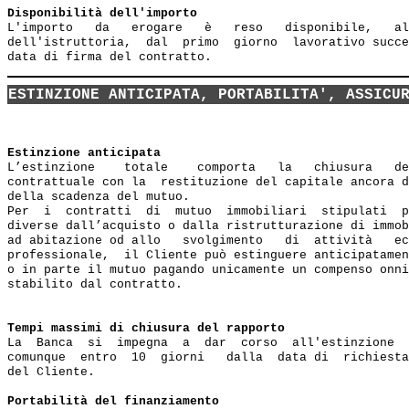
Disponibilità dell'importo
L'importo   da   erogare   è   reso   disponibile,   al
dell'istruttoria,  dal  primo  giorno  lavorativo succe
ESTINZIONE ANTICIPATA, PORTABILITA', ASSICU
Estinzione anticipata
L’estinzione    totale    comporta   la   chiusura   de
contrattuale con la  restituzione del capitale ancora d
della scadenza del mutuo.

Per  i  contratti  di  mutuo  immobiliari  stipulati  p
diverse dall’acquisto o dalla ristrutturazione di immob
ad abitazione od allo   svolgimento   di  attività   ec
professionale,  il Cliente può estinguere anticipatamen
o in parte il mutuo pagando unicamente un compenso onni
stabilito dal contratto.

Tempi massimi di chiusura del rapporto
La  Banca  si  impegna  a  dar  corso  all'estinzione  
comunque  entro  10  giorni   dalla  data di  richiesta
del Cliente.

Portabilità del finanziamento