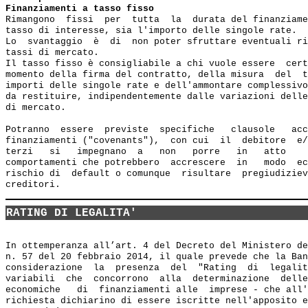
Finanziamenti a tasso fisso
Rimangono  fissi  per  tutta  la  durata del finanziame
tasso di interesse, sia l'importo delle singole rate.

Lo  svantaggio  è  di  non poter sfruttare eventuali ri
tassi di mercato.

Il tasso fisso è consigliabile a chi vuole essere  cert
momento della firma del contratto, della misura  del  t
importi delle singole rate e dell'ammontare complessivo
da restituire, indipendentemente dalle variazioni delle
di mercato.

Potranno  essere  previste  specifiche   clausole   acc
finanziamenti ("covenants"),  con cui  il  debitore  e/
terzi   si   impegnano  a   non   porre   in   atto    
comportamenti che potrebbero  accrescere  in   modo  ec
rischio di  default o comunque  risultare  pregiudiziev
RATING DI LEGALITA'
In ottemperanza all’art. 4 del Decreto del Ministero de
n. 57 del 20 febbraio 2014, il quale prevede che la Ban
considerazione  la  presenza  del  "Rating  di  legalit
variabili  che  concorrono  alla  determinazione  delle
economiche   di  finanziamenti alle  imprese - che all'
richiesta dichiarino di essere iscritte nell'apposito e