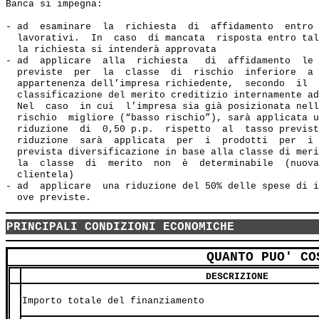
Banca si impegna:  

- ad  esaminare  la  richiesta  di  affidamento  entro 
  lavorativi.  In  caso  di mancata  risposta entro tal
  la richiesta si intenderà approvata 

- ad  applicare  alla  richiesta   di  affidamento  le 
  previste  per  la  classe  di  rischio  inferiore  a 
  appartenenza dell’impresa richiedente,  secondo  il  
  classificazione del merito creditizio internamente ad
  Nel  caso  in cui  l’impresa sia già posizionata nell
  rischio  migliore (“basso rischio”), sarà applicata u
  riduzione  di  0,50 p.p.  rispetto  al  tasso previst
  riduzione  sarà  applicata  per  i  prodotti  per  i 
  prevista diversificazione in base alla classe di meri
  la  classe  di  merito  non  è  determinabile  (nuova
  clientela) 

- ad  applicare  una riduzione del 50% delle spese di i
PRINCIPALI CONDIZIONI ECONOMICHE
QUANTO PUO' CO
DESCRIZIONE
Importo totale del finanziamento