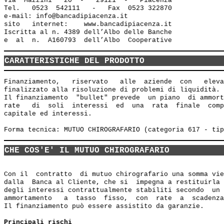
Via  Mazzini   20  -   29121  -   Piacenza

Tel.   0523  542111   -   Fax  0523 322870

e-mail: info@bancadipiacenza.it 

sito   internet:    www.bancadipiacenza.it

Iscritta al n. 4389 dell’Albo delle Banche 

CARATTERISTICHE DEL PRODOTTO
Finanziamento,   riservato   alle  aziende  con   eleva
finalizzato alla risoluzione di problemi di liquidità.

Il finanziamento  "bullet" prevede  un piano  di ammort
rate   di  soli  interessi  ed  una  rata  finale  comp
capitale ed interessi.

CHE COS'E' IL MUTUO CHIROGRAFARIO
Con il  contratto  di mutuo chirografario una somma vie
dalla  Banca al Cliente, che si  impegna a restituirla 
degli interessi contrattualmente stabiliti secondo  un 
ammortamento   a  tasso  fisso,  con  rate  a  scadenza
Il finanziamento può essere assistito da garanzie.

Principali rischi