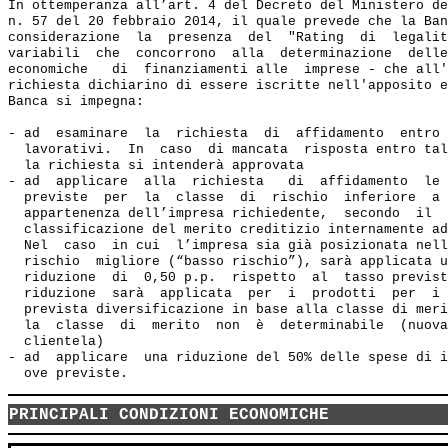
In ottemperanza all’art. 4 del Decreto del Ministero de
n. 57 del 20 febbraio 2014, il quale prevede che la Ban
considerazione  la  presenza  del  "Rating  di  legalit
variabili  che  concorrono  alla  determinazione  delle
economiche   di  finanziamenti alle  imprese - che all'
richiesta dichiarino di essere iscritte nell'apposito e
Banca si impegna:  

- ad  esaminare  la  richiesta  di  affidamento  entro 
  lavorativi.  In  caso  di mancata  risposta entro tal
  la richiesta si intenderà approvata 

- ad  applicare  alla  richiesta   di  affidamento  le 
  previste  per  la  classe  di  rischio  inferiore  a 
  appartenenza dell’impresa richiedente,  secondo  il  
  classificazione del merito creditizio internamente ad
  Nel  caso  in cui  l’impresa sia già posizionata nell
  rischio  migliore (“basso rischio”), sarà applicata u
  riduzione  di  0,50 p.p.  rispetto  al  tasso previst
  riduzione  sarà  applicata  per  i  prodotti  per  i 
  prevista diversificazione in base alla classe di meri
  la  classe  di  merito  non  è  determinabile  (nuova
  clientela) 

- ad  applicare  una riduzione del 50% delle spese di i
PRINCIPALI CONDIZIONI ECONOMICHE