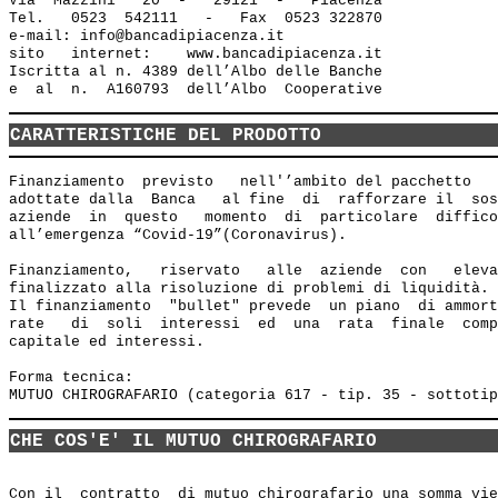
Via  Mazzini   20  -   29121  -   Piacenza

Tel.   0523  542111   -   Fax  0523 322870

e-mail: info@bancadipiacenza.it 

sito   internet:    www.bancadipiacenza.it

Iscritta al n. 4389 dell’Albo delle Banche 

CARATTERISTICHE DEL PRODOTTO
Finanziamento  previsto   nell'’ambito del pacchetto   
adottate dalla  Banca   al fine  di  rafforzare il  sos
aziende  in  questo   momento  di  particolare  diffico
all’emergenza “Covid-19”(Coronavirus).

Finanziamento,   riservato   alle  aziende  con   eleva
finalizzato alla risoluzione di problemi di liquidità.

Il finanziamento  "bullet" prevede  un piano  di ammort
rate   di  soli  interessi  ed  una  rata  finale  comp
capitale ed interessi.

Forma tecnica: 

CHE COS'E' IL MUTUO CHIROGRAFARIO
Con il  contratto  di mutuo chirografario una somma vie