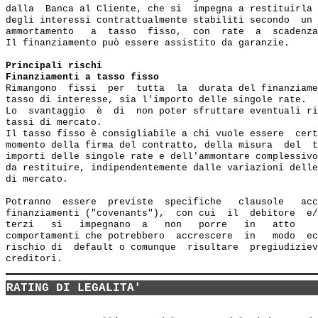
dalla  Banca al Cliente, che si  impegna a restituirla 
degli interessi contrattualmente stabiliti secondo  un 
ammortamento   a  tasso  fisso,  con  rate  a  scadenza
Il finanziamento può essere assistito da garanzie.

Principali rischi
Finanziamenti a tasso fisso
Rimangono  fissi  per  tutta  la  durata del finanziame
tasso di interesse, sia l'importo delle singole rate.

Lo  svantaggio  è  di  non poter sfruttare eventuali ri
tassi di mercato.

Il tasso fisso è consigliabile a chi vuole essere  cert
momento della firma del contratto, della misura  del  t
importi delle singole rate e dell'ammontare complessivo
da restituire, indipendentemente dalle variazioni delle
di mercato.

Potranno  essere  previste  specifiche   clausole   acc
finanziamenti ("covenants"),  con cui  il  debitore  e/
terzi   si   impegnano  a   non   porre   in   atto    
comportamenti che potrebbero  accrescere  in   modo  ec
rischio di  default o comunque  risultare  pregiudiziev
RATING DI LEGALITA'