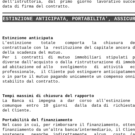
dell'istruttoria,  dal  primo  giorno  lavorativo succe
ESTINZIONE ANTICIPATA, PORTABILITA', ASSICU
Estinzione anticipata
L’estinzione    totale    comporta   la   chiusura   de
contrattuale con la  restituzione del capitale ancora d
della scadenza del mutuo.

Per  i  contratti  di  mutuo  immobiliari  stipulati  p
diverse dall’acquisto o dalla ristrutturazione di immob
ad abitazione od allo   svolgimento   di  attività   ec
professionale,  il Cliente può estinguere anticipatamen
o in parte il mutuo pagando unicamente un compenso onni
stabilito dal contratto.

Tempi massimi di chiusura del rapporto
La  Banca  si  impegna  a  dar  corso  all'estinzione  
comunque  entro  10  giorni   dalla  data di  richiesta
del Cliente.

Portabilità del finanziamento
Nel caso in cui, per rimborsare il finanziamento, otten
finanziamento da un’altra banca/intermediario, il Clien
sostenere   neanche  indirettamente   alcun   costo  (a