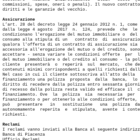
commissioni, spese, oneri o penali). Il nuovo contratto
diritti e le garanzie del vecchio.

Assicurazione
L’art. 28 del decreto legge 24 gennaio 2012 n. 1, come 
dalla legge 4 agosto  2017  n.  124,  prevede  che  le 
condizionano l'erogazione del mutuo immobiliare o  del 
consumo alla stipula di un   contratto  di  assicurazio
qualora l'offerta di un contratto di assicurazione sia 
accessoria all'erogazione del mutuo o del credito, sono
accettare - senza variare le condizioni offerte  per  l
del mutuo immobiliare o del credito al consumo - la pol
cliente  presenterà  o  reperirà  sul  mercato,  che de
contenuti minimi corrispondenti a quelli richiesti dall
Nel caso in cui il cliente sottoscriva all'atto della  
finanziamento una polizza  proposta  dalla  banca,  lo 
diritto di recedere dalla polizza entro sessanta giorni
di recesso dalla polizza resta valido ed efficace il  c
finanziamento. Ove  la  polizza  sia  necessaria  per  
finanziamento o per ottenerlo alle condizioni offerte, 
può   presentare   in   sostituzione   una  polizza  da
autonomamente  reperita  e  stipulata,  avente  i conte
richiesti.

Reclami
I reclami vanno inviati alla Banca al seguente indirizz
Banca di Piacenza

Ufficio Reclami
