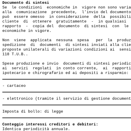
Documento di sintesi
Se  le condizioni  economiche in  vigore non sono varia
alla  comunicazione  precedente,  l'invio del documento
può  essere omesso  in considerazione  della  possibili
cliente  di  ottenere  gratuitamente  -  in qualsiasi  
rapporto  -  copia del  documento  di sintesi  con  le 
economiche in vigore.

Non  viene  applicata  nessuna  spesa   per  la  produz
spedizione  di  documenti  di sintesi inviati alla clie
proposte unilaterali di variazioni condizioni ai  sensi
118 T.U.B..

Spese produzione e invio  documenti di sintesi periodic
ai  servizi  regolati  in conto corrente,  ai  rapporti
Conteggio interessi creditori e debitori:
Identica periodicità annuale.
