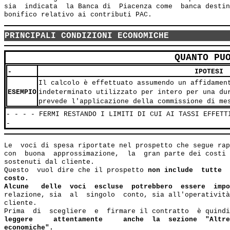
sia  indicata  la Banca di  Piacenza come  banca destin
PRINCIPALI CONDIZIONI ECONOMICHE
QUANTO PU
-
IPOTESI
Il calcolo è effettuato assumendo un affidamen
ESEMPIO
indeterminato utilizzato per intero per una du
prevede l'applicazione della commissione di me
- - - - FERMI RESTANDO I LIMITI DI CUI AI TASSI EFFETT
-
Le  voci di spesa riportate nel prospetto che segue rap
con  buona  approssimazione,  la  gran parte dei costi 
sostenuti dal cliente.

Questo  vuol dire che il prospetto 
non include  tutte  
costo.
Alcune   delle  voci  escluse  potrebbero  essere  impo
relazione, sia  al  singolo  conto, sia all'operatività
cliente.

Prima  di  scegliere  e  firmare il contratto  è quindi
leggere     attentamente     anche  la  sezione  "Altre
economiche".