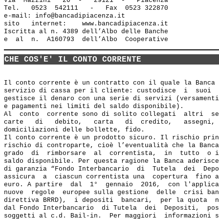
Via  Mazzini   20  -   29121  -   Piacenza

Tel.   0523  542111   -   Fax  0523 322870

e-mail: info@bancadipiacenza.it 

sito   internet:    www.bancadipiacenza.it

Iscritta al n. 4389 dell’Albo delle Banche 

CHE COS'E' IL CONTO CORRENTE
Il conto corrente è un contratto con il quale la Banca 
servizio di cassa per il cliente: custodisce  i  suoi  
gestisce il denaro con una serie di servizi (versamenti
e pagamenti nei limiti del saldo disponibile).

Al  conto  corrente sono di solito collegati  altri  se
carte   di   debito,   carta   di  credito,   assegni, 
domiciliazioni delle bollette, fido.

Il conto corrente è un prodotto sicuro. Il rischio prin
rischio di controparte, cioè l’eventualità che la Banca
grado  di  rimborsare  al  correntista,  in  tutto  o i
saldo disponibile. Per questa ragione la Banca aderisce
di garanzia “Fondo Interbancario  di  Tutela  dei  Depo
assicura  a  ciascun correntista una  copertura  fino a
euro. A partire  dal  1°  gennaio  2016,  con l'applica
nuove  regole  europee sulla gestione  delle  crisi ban
direttiva BRRD),  i depositi  bancari,  per la quota  n
dal Fondo Interbancario  di Tutela  dei  Depositi,  pos
soggetti al c.d. Bail-in.  Per maggiori  informazioni s