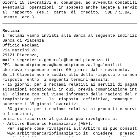
Giorni 15 lavorativi e, comunque, ad avvenuta contabili
eventuali  operazioni  in sospeso anche legate a serviz
al  rapporto  (es.:  carta  di  credito,  SDD /RI.BA,  
Reclami
I reclami vanno inviati alla Banca al seguente indirizz
Banca di Piacenza

Ufficio Reclami

Via Mazzini 20

29121 Piacenza,

mail: segreteria.generale@bancadipiacenza.it

PEC: bancadipiacenza@bancadipiacenza.legalmail.it

che deve rispondere entro 60 giorni dal ricevimento.

Se il Cliente non è soddisfatto della risposta o se non
risposta  entro  i seguenti termini massimi: 

- 15 giorni, per i reclami relativi ai servizi di pagam
situazioni eccezionali in cui, previa comunicazione int
al  cliente con cui viene informato delle ragioni del r
tempistiche  per   la  risposta  definitiva, comunque  
superare i 35 giorni lavorativi

- 60 giorni, per i reclami relativi ai prodotti e servi
e finanziari, 

prima di ricorrere al giudice può rivolgersi a:

- Arbitro Bancario Finanziario (ABF). 

  Per sapere come rivolgersi all’Arbitro si può consult
  www.arbitrobancariofinanziario.it, chiedere   presso 