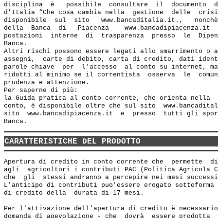
disciplina  è   possibile  consultare  il  documento  d
d’Italia “Che cosa cambia nella  gestione  delle  crisi
disponibile  sul  sito   www.bancaditalia.it.,   nonchè
della  Banca  di   Piacenza    www.bancadipiacenza.it  
postazioni  interne  di  trasparenza  presso  le  Dipen
Banca.

Altri rischi possono essere legati allo smarrimento o a
assegni,  carte di debito, carta di credito, dati ident
parole chiave  per  l’accesso  al conto su internet, ma
ridotti al minimo se il correntista  osserva  le  comun
prudenza e attenzione.

Per saperne di più:

la Guida pratica al conto corrente, che orienta nella  
conto, è disponibile oltre che sul sito  www.bancadital
sito  www.bancadipiacenza.it  e  presso  tutti gli spor
CARATTERISTICHE DEL PRODOTTO
Apertura di credito in conto corrente che  permette  di
agli  agricoltori i contributi PAC (Politica Agricola C
che  gli  stessi andranno a percepire nei mesi successi
L'anticipo di contributi puo'essere erogato sottoforma 
di credito della  durata di 17 mesi.

Per l'attivazione dell'apertura di credito è necessario
domanda di agevolazione - che  dovrà  essere prodotta  