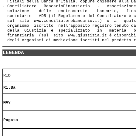
  Filiali della Banca d’Italia, oppure chiedere alla Ba
- Conciliatore   BancarioFinanziario   -   Associazione
  soluzione    delle   controversie    bancarie,   fina
  societarie – ADR (il Regolamento del Conciliatore è c
  sul  sito  www.conciliatorebancario.it)  o  a   quals
  organismo  iscritto  nell'apposito registro tenuto da
  della  Giustizia  e  specializzato   in   materia   b
  finanziaria  (sul  sito  www.giustizia.it è disponibi
LEGENDA
RID
Ri.Ba
MAV
Pagato