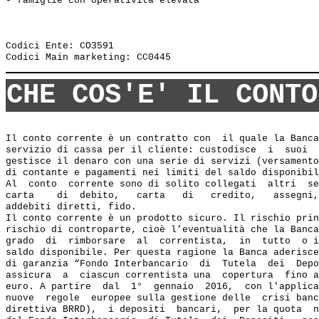
- famiglie con operatività elevata

Codici Ente: CO3591

CHE COS'E' IL CONTO
Il conto corrente è un contratto con  il quale la Banca
servizio di cassa per il cliente: custodisce  i  suoi  
gestisce il denaro con una serie di servizi (versamento
di contante e pagamenti nei limiti del saldo disponibil
Al  conto  corrente sono di solito collegati  altri  se
carta    di  debito,   carta   di   credito,   assegni,
addebiti diretti, fido.

Il conto corrente è un prodotto sicuro. Il rischio prin
rischio di controparte, cioè l’eventualità che la Banca
grado  di  rimborsare  al  correntista,  in  tutto  o i
saldo disponibile. Per questa ragione la Banca aderisce
di garanzia “Fondo Interbancario  di  Tutela  dei  Depo
assicura  a  ciascun correntista una  copertura  fino a
euro. A partire  dal  1°  gennaio  2016,  con l'applica
nuove  regole  europee sulla gestione delle  crisi banc
direttiva BRRD),  i depositi  bancari,  per la quota  n