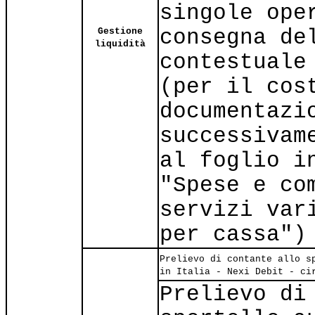
singole ope
consegna de
Gestione
liquidità
contestuale
(per il cos
documentazi
successivam
al foglio i
"Spese e co
servizi var
per cassa")
Prelievo di contante allo s
in Italia - Nexi Debit - ci
Prelievo di