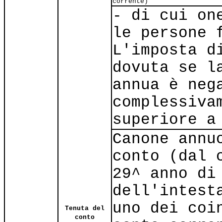
corrente)
- di cui on
le persone 
L'imposta d
dovuta se l
annua è neg
complessiva
superiore a
Canone annu
conto (dal 
29^ anno di
dell'intest
uno dei coi
Tenuta del
conto