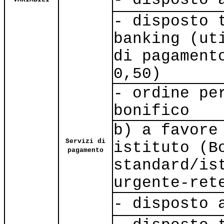
- disposto 
banking (ut
di pagament
0,50)
- ordine pe
bonifico
b) a favore
Servizi di
istituto (B
pagamento
standard/is
urgente-ret
- disposto 