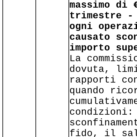
massimo di 
trimestre -
ogni operaz
causato sco
importo sup
La commissi
dovuta, lim
rapporti co
quando rico
cumulativam
condizioni:
sconfinamen
fido, il sa