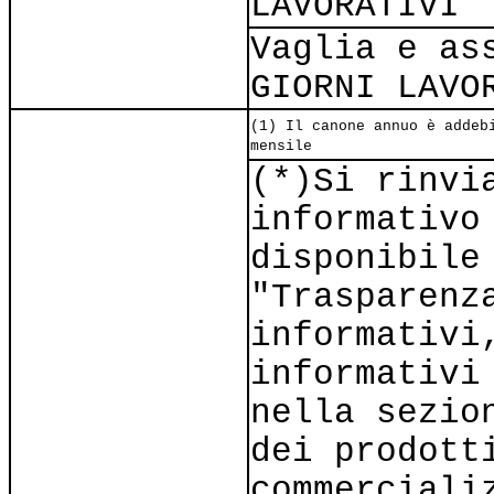
LAVORATIVI
Vaglia e as
GIORNI LAVO
(1) Il canone annuo è addeb
mensile
(*)Si rinvi
informativo
disponibile
"Trasparenz
informativi
informativi
nella sezio
dei prodott
commerciali