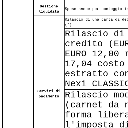
Gestione
Spese annue per conteggio i
liquidità
Rilascio di una carta di de
(*)
Rilascio di
credito (EU
EURO 12,00 
17,04 costo
estratto co
Nexi CLASSI
Servizi di
Rilascio mo
pagamento
(carnet da 
forma liber
l'imposta d