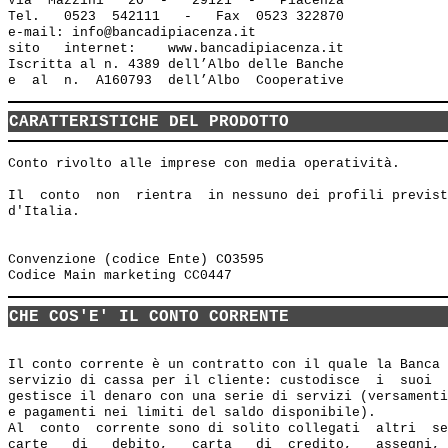
Via  Mazzini   20  -   29121  -   Piacenza

Tel.   0523  542111   -   Fax  0523 322870

e-mail: info@bancadipiacenza.it 

sito   internet:    www.bancadipiacenza.it

Iscritta al n. 4389 dell’Albo delle Banche 

CARATTERISTICHE DEL PRODOTTO
Conto rivolto alle imprese con media operatività.

Il  conto  non  rientra  in nessuno dei profili previst
d'Italia.

Convenzione (codice Ente) CO3595

CHE COS'E' IL CONTO CORRENTE
Il conto corrente è un contratto con il quale la Banca 
servizio di cassa per il cliente: custodisce  i  suoi  
gestisce il denaro con una serie di servizi (versamenti
e pagamenti nei limiti del saldo disponibile).

Al  conto  corrente sono di solito collegati  altri  se
carte   di   debito,   carta   di  credito,   assegni, 