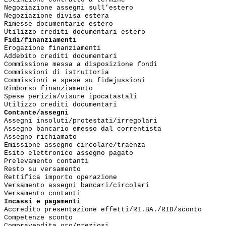
Negoziazione assegni sull’estero

Negoziazione divisa estera

Rimesse documentarie estero

Utilizzo crediti documentari estero
Fidi/finanziamenti
Erogazione finanziamenti

Addebito crediti documentari

Commissione messa a disposizione fondi

Commissioni di istruttoria

Commissioni e spese su fidejussioni

Rimborso finanziamento

Spese perizia/visure ipocatastali

Utilizzo crediti documentari
Contante/assegni
Assegni insoluti/protestati/irregolari

Assegno bancario emesso dal correntista

Assegno richiamato

Emissione assegno circolare/traenza

Esito elettronico assegno pagato

Prelevamento contanti

Resto su versamento

Rettifica importo operazione

Versamento assegni bancari/circolari

Versamento contanti
Incassi e pagamenti
Accredito presentazione effetti/RI.BA./RID/sconto

Competenze sconto

Compravendita oro/preziosi
