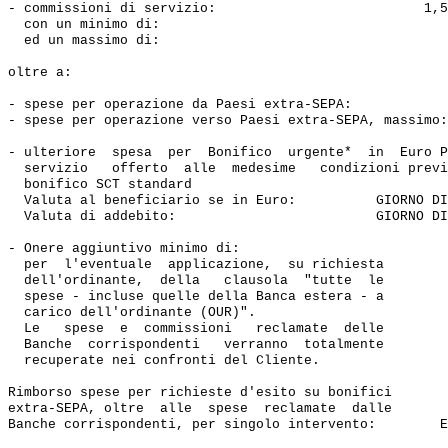
- commissioni di servizio:                          1,5
  con un minimo di:                                    
  ed un massimo di:                                    
oltre a:

- spese per operazione da Paesi extra-SEPA:            
- spese per operazione verso Paesi extra-SEPA, massimo:
- ulteriore  spesa  per  Bonifico  urgente*  in  Euro P
  servizio   offerto  alle  medesime   condizioni previ
  bonifico SCT standard 

  Valuta al beneficiario se in Euro:          GIORNO DI
  Valuta di addebito:                         GIORNO DI
- Onere aggiuntivo minimo di:                          
  per  l'eventuale  applicazione,  su richiesta 

  dell'ordinante,  della   clausola  "tutte  le 

  spese - incluse quelle della Banca estera - a

  carico dell'ordinante (OUR)".

  Le   spese  e  commissioni   reclamate  delle 

  Banche  corrispondenti   verranno  totalmente 

  recuperate nei confronti del Cliente.

Rimborso spese per richieste d'esito su bonifici 

extra-SEPA, oltre  alle  spese  reclamate  dalle

Banche corrispondenti, per singolo intervento:        E