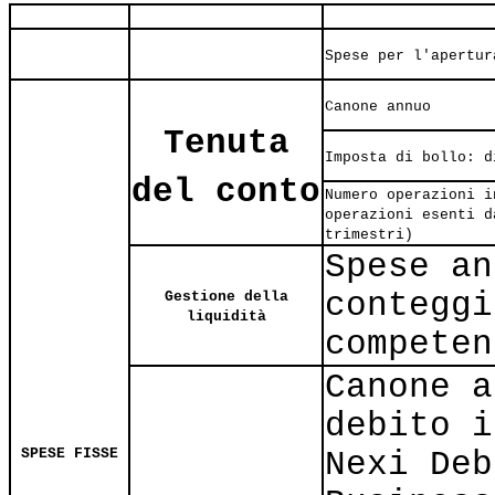
Spese per l'apertur
Canone annuo
Tenuta
Imposta di bollo: d
del conto
Numero operazioni i
operazioni esenti d
trimestri)
Spese an
conteggi
Gestione della
liquidità
competen
Canone a
debito i
SPESE FISSE
Nexi Deb