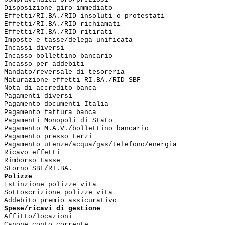
Disposizione giro immediato

Effetti/RI.BA./RID insoluti o protestati

Effetti/RI.BA./RID richiamati

Effetti/RI.BA./RID ritirati

Imposte e tasse/delega unificata

Incassi diversi

Incasso bollettino bancario

Incasso per addebiti

Mandato/reversale di tesoreria

Maturazione effetti RI.BA./RID SBF

Nota di accredito banca

Pagamenti diversi

Pagamento documenti Italia

Pagamento fattura banca

Pagamenti Monopoli di Stato

Pagamento M.A.V./bollettino bancario

Pagamento presso terzi

Pagamento utenze/acqua/gas/telefono/energia

Ricavo effetti

Rimborso tasse

Storno SBF/RI.BA.
Polizze
Estinzione polizze vita

Sottoscrizione polizze vita

Addebito premio assicurativo
Spese/ricavi di gestione
Affitto/locazioni

Canone conto corrente
