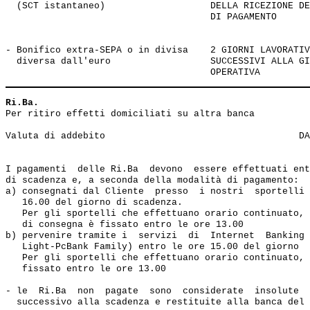
  (SCT istantaneo)                   DELLA RICEZIONE DE
                                     DI PAGAMENTO

- Bonifico extra-SEPA o in divisa    2 GIORNI LAVORATIV
  diversa dall'euro                  SUCCESSIVI ALLA GI
Ri.Ba.
Per ritiro effetti domiciliati su altra banca          
Valuta di addebito                                   DA
I pagamenti  delle Ri.Ba  devono  essere effettuati ent
di scadenza e, a seconda della modalità di pagamento:

a) consegnati dal Cliente  presso  i nostri  sportelli 
   16.00 del giorno di scadenza.

   Per gli sportelli che effettuano orario continuato, 
   di consegna è fissato entro le ore 13.00 

b) pervenire tramite i  servizi  di  Internet  Banking 
   Light-PcBank Family) entro le ore 15.00 del giorno  
   Per gli sportelli che effettuano orario continuato, 
   fissato entro le ore 13.00

- le  Ri.Ba  non  pagate  sono  considerate  insolute  
  successivo alla scadenza e restituite alla banca del 