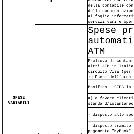
Documentazione rela
della contabile con
della documentazion
al foglio informati
servizi vari e oper
Spese pr
automati
ATM
Prelievo di contant
altri ATM in Italia
circuito Visa (per 
in Paesi dell'area 
Bonifico - SEPA in 
SPESE
a) a favore clienti
VARIABILI
standard/istantaneo
- disposto allo spo
- disposto tramite 
pagamento "MyBank" 