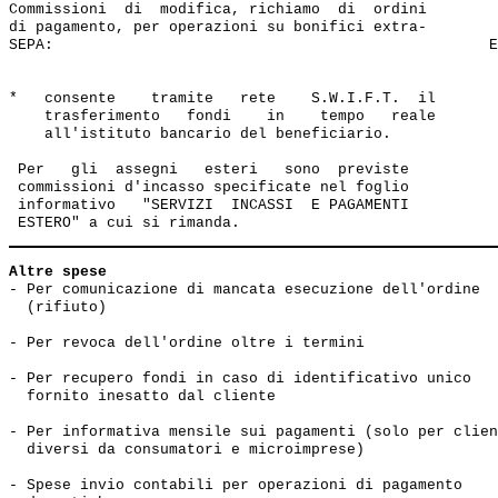
Commissioni  di  modifica, richiamo  di  ordini  

di pagamento, per operazioni su bonifici extra-       

SEPA:                                                 E
*   consente    tramite   rete    S.W.I.F.T.  il 

    trasferimento   fondi    in    tempo   reale 

    all'istituto bancario del beneficiario.

 Per   gli  assegni   esteri   sono  previste 

 commissioni d'incasso specificate nel foglio

 informativo   "SERVIZI  INCASSI  E PAGAMENTI

Altre spese
- Per comunicazione di mancata esecuzione dell'ordine

  (rifiuto)                                            
- Per revoca dell'ordine oltre i termini               
- Per recupero fondi in caso di identificativo unico 

  fornito inesatto dal cliente                         
- Per informativa mensile sui pagamenti (solo per clien
  diversi da consumatori e microimprese)               
- Spese invio contabili per operazioni di pagamento
