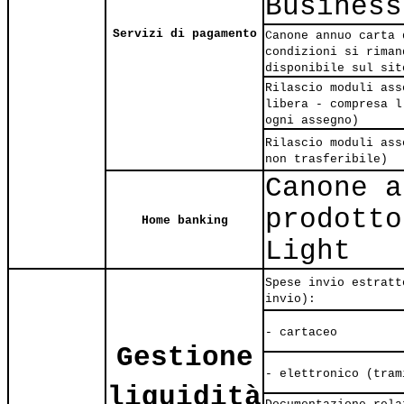
Business
Servizi di pagamento
Canone annuo carta 
condizioni si riman
disponibile sul sit
Rilascio moduli ass
libera - compresa l
ogni assegno)
Rilascio moduli ass
non trasferibile)
Canone a
prodotto
Home banking
Light
Spese invio estratt
invio):
- cartaceo
Gestione
- elettronico (tram
liquidità