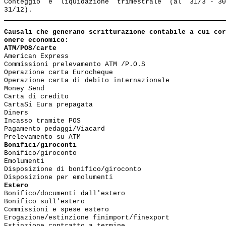
Conteggio  e  liquidazione  trimestrale  (al  31/3 - 30
Causali che generano scritturazione contabile a cui cor
onere economico:
ATM/POS/carte
American Express

Commissioni prelevamento ATM /P.O.S

Operazione carta Eurocheque

Operazione carta di debito internazionale

Money Send

Carta di credito

CartaSi Eura prepagata

Diners

Incasso tramite POS

Pagamento pedaggi/Viacard 

Prelevamento su ATM
Bonifici/giroconti
Bonifico/giroconto

Emolumenti

Disposizione di bonifico/giroconto

Disposizione per emolumenti
Estero
Bonifico/documenti dall'estero

Bonifico sull'estero

Commissioni e spese estero

Erogazione/estinzione finimport/finexport

Estinzione contratto a termine
