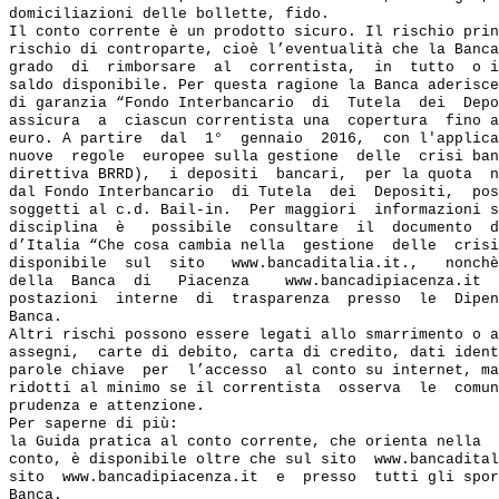
domiciliazioni delle bollette, fido.

Il conto corrente è un prodotto sicuro. Il rischio prin
rischio di controparte, cioè l’eventualità che la Banca
grado  di  rimborsare  al  correntista,  in  tutto  o i
saldo disponibile. Per questa ragione la Banca aderisce
di garanzia “Fondo Interbancario  di  Tutela  dei  Depo
assicura  a  ciascun correntista una  copertura  fino a
euro. A partire  dal  1°  gennaio  2016,  con l'applica
nuove  regole  europee sulla gestione  delle  crisi ban
direttiva BRRD),  i depositi  bancari,  per la quota  n
dal Fondo Interbancario  di Tutela  dei  Depositi,  pos
soggetti al c.d. Bail-in.  Per maggiori  informazioni s
disciplina  è   possibile  consultare  il  documento  d
d’Italia “Che cosa cambia nella  gestione  delle  crisi
disponibile  sul  sito   www.bancaditalia.it.,   nonchè
della  Banca  di   Piacenza    www.bancadipiacenza.it  
postazioni  interne  di  trasparenza  presso  le  Dipen
Banca.

Altri rischi possono essere legati allo smarrimento o a
assegni,  carte di debito, carta di credito, dati ident
parole chiave  per  l’accesso  al conto su internet, ma
ridotti al minimo se il correntista  osserva  le  comun
prudenza e attenzione.

Per saperne di più:

la Guida pratica al conto corrente, che orienta nella  
conto, è disponibile oltre che sul sito  www.bancadital
sito  www.bancadipiacenza.it  e  presso  tutti gli spor