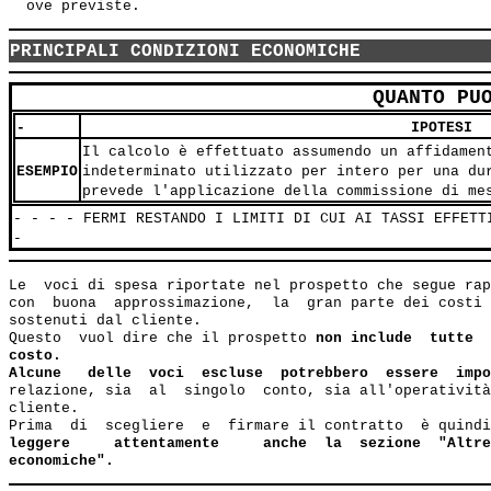
PRINCIPALI CONDIZIONI ECONOMICHE
QUANTO PU
-
IPOTESI
Il calcolo è effettuato assumendo un affidamen
ESEMPIO
indeterminato utilizzato per intero per una du
prevede l'applicazione della commissione di me
- - - - FERMI RESTANDO I LIMITI DI CUI AI TASSI EFFETT
-
Le  voci di spesa riportate nel prospetto che segue rap
con  buona  approssimazione,  la  gran parte dei costi 
sostenuti dal cliente.

Questo  vuol dire che il prospetto 
non include  tutte  
costo.
Alcune   delle  voci  escluse  potrebbero  essere  impo
relazione, sia  al  singolo  conto, sia all'operatività
cliente.

Prima  di  scegliere  e  firmare il contratto  è quindi
leggere     attentamente     anche  la  sezione  "Altre
economiche".