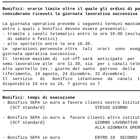
Bonifici: orario limite oltre il quale gli ordini di pa
considerano ricevuti la giornata lavorativa successiva 
La giornata operativa prevede i seguenti termini massim
entro i quali i bonifici devono essere presentati:

- tramite i canali telematici entro le ore 16.00 (esclu
  di sabato e festivi)

- allo sportello entro le ore 16.30.

Le  operazioni pervenute oltre  tali  orari  sono  eseg
giornata operativa successiva.

Il  termine massimo di  cut-off sarà  anticipato  per  
semi-lavorative alle  ore 11.30, sia  per i canali tele
allo sportello (es.: giorno del santo  patrono  della  
riferimento, 14 agosto, 24 dicembre, 31 dicembre).

Il  servizio   di   bonifico  istantaneo  da  canali  t
Bonifici: tempi di esecuzione
- Bonifico SEPA in euro a favore clienti nostro Istitut
   (SCT standard)                    STESSO GIORNO 

- Bonifico SEPA in euro a  favore clienti altro istitut
   (SCT standard)                    GIORNO LAVORATIVO 
                                     ALLA GIORNATA OPER
- Bonifico SEPA in euro              ENTRO 10  SECONDI 