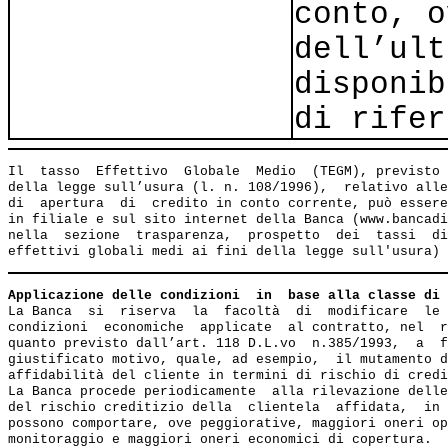
conto, o
dell’ult
disponib
di rifer
Il  tasso  Effettivo  Globale  Medio  (TEGM), previsto 
della legge sull’usura (l. n. 108/1996),  relativo alle
di  apertura  di  credito in conto corrente, può essere
in filiale e sul sito internet della Banca (www.bancadi
nella  sezione  trasparenza,  prospetto  dei  tassi  di
Applicazione delle condizioni  in  base alla classe di 
La Banca  si  riserva  la  facoltà  di  modificare  le 
condizioni  economiche  applicate  al contratto, nel  r
quanto previsto dall’art. 118 D.L.vo  n.385/1993,  a  f
giustificato motivo, quale, ad esempio,  il mutamento d
affidabilità del cliente in termini di rischio di credi
La Banca procede periodicamente  alla rilevazione delle
del rischio creditizio della  clientela  affidata,  in 
possono comportare, ove peggiorative, maggiori oneri op
monitoraggio e maggiori oneri economici di copertura.
