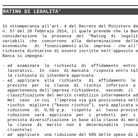
RATING DI LEGALITA'
In ottemperanza all’art. 4 del Decreto del Ministero de
n. 57 del 20 febbraio 2014, il quale prevede che la Ban
considerazione  la  presenza  del  "Rating  di  legalit
variabili  che  concorrono  alla  determinazione  delle
economiche   di  finanziamenti alle  imprese - che all'
richiesta dichiarino di essere iscritte nell'apposito e
Banca si impegna:  

- ad  esaminare  la  richiesta  di  affidamento  entro 
  lavorativi.  In  caso  di mancata  risposta entro tal
  la richiesta si intenderà approvata 

- ad  applicare  alla  richiesta   di  affidamento  le 
  previste  per  la  classe  di  rischio  inferiore  a 
  appartenenza dell’impresa richiedente,  secondo  il  
  classificazione del merito creditizio internamente ad
  Nel  caso  in cui  l’impresa sia già posizionata nell
  rischio  migliore (“basso rischio”), sarà applicata u
  riduzione  di  0,50 p.p.  rispetto  al  tasso previst
  riduzione  sarà  applicata  per  i  prodotti  per  i 
  prevista diversificazione in base alla classe di meri
  la  classe  di  merito  non  è  determinabile  (nuova
  clientela) 

- ad  applicare  una riduzione del 50% delle spese di i