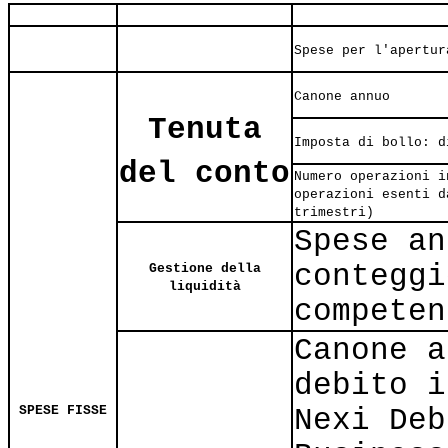
Spese per l'apertur
Canone annuo
Tenuta
Imposta di bollo: d
del conto
Numero operazioni i
operazioni esenti d
trimestri)
Spese an
conteggi
Gestione della
liquidità
competen
Canone a
debito i
SPESE FISSE
Nexi Deb