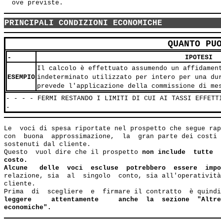
PRINCIPALI CONDIZIONI ECONOMICHE
QUANTO PU
-
IPOTESI
Il calcolo è effettuato assumendo un affidamen
ESEMPIO
indeterminato utilizzato per intero per una du
prevede l'applicazione della commissione di me
- - - - FERMI RESTANDO I LIMITI DI CUI AI TASSI EFFETT
-
Le  voci di spesa riportate nel prospetto che segue rap
con  buona  approssimazione,  la  gran parte dei costi 
sostenuti dal cliente.

Questo  vuol dire che il prospetto 
non include  tutte  
costo.
Alcune   delle  voci  escluse  potrebbero  essere  impo
relazione, sia  al  singolo  conto, sia all'operatività
cliente.

Prima  di  scegliere  e  firmare il contratto  è quindi
leggere     attentamente     anche  la  sezione  "Altre
economiche".