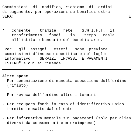
Commissioni  di  modifica, richiamo  di  ordini  

di pagamento, per operazioni su bonifici extra-       

SEPA:                                                 E
*   consente    tramite   rete    S.W.I.F.T.  il 

    trasferimento   fondi    in    tempo   reale 

    all'istituto bancario del beneficiario.

 Per   gli  assegni   esteri   sono  previste 

 commissioni d'incasso specificate nel foglio

 informativo   "SERVIZI  INCASSI  E PAGAMENTI

Altre spese
- Per comunicazione di mancata esecuzione dell'ordine

  (rifiuto)                                            
- Per revoca dell'ordine oltre i termini               
- Per recupero fondi in caso di identificativo unico 

  fornito inesatto dal cliente                         
- Per informativa mensile sui pagamenti (solo per clien
  diversi da consumatori e microimprese)               