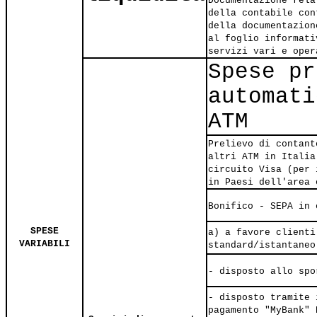
Documentazione rela
della contabile con
della documentazion
al foglio informati
servizi vari e oper
Spese pr
automati
ATM
Prelievo di contant
altri ATM in Italia
circuito Visa (per 
in Paesi dell'area 
Bonifico - SEPA in 
SPESE
a) a favore clienti
VARIABILI
standard/istantaneo
- disposto allo spo
- disposto tramite 
pagamento "MyBank" 