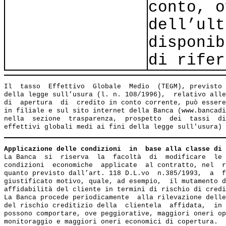
conto, o
dell’ult
disponib
di rifer
Il  tasso  Effettivo  Globale  Medio  (TEGM), previsto 
della legge sull’usura (l. n. 108/1996),  relativo alle
di  apertura  di  credito in conto corrente, può essere
in filiale e sul sito internet della Banca (www.bancadi
nella  sezione  trasparenza,  prospetto  dei  tassi  di
Applicazione delle condizioni  in  base alla classe di 
La Banca  si  riserva  la  facoltà  di  modificare  le 
condizioni  economiche  applicate  al contratto, nel  r
quanto previsto dall’art. 118 D.L.vo  n.385/1993,  a  f
giustificato motivo, quale, ad esempio,  il mutamento d
affidabilità del cliente in termini di rischio di credi
La Banca procede periodicamente  alla rilevazione delle
del rischio creditizio della  clientela  affidata,  in 
possono comportare, ove peggiorative, maggiori oneri op
monitoraggio e maggiori oneri economici di copertura.
