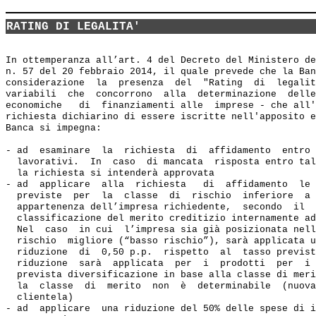
RATING DI LEGALITA'
In ottemperanza all’art. 4 del Decreto del Ministero de
n. 57 del 20 febbraio 2014, il quale prevede che la Ban
considerazione  la  presenza  del  "Rating  di  legalit
variabili  che  concorrono  alla  determinazione  delle
economiche   di  finanziamenti alle  imprese - che all'
richiesta dichiarino di essere iscritte nell'apposito e
Banca si impegna:  

- ad  esaminare  la  richiesta  di  affidamento  entro 
  lavorativi.  In  caso  di mancata  risposta entro tal
  la richiesta si intenderà approvata 

- ad  applicare  alla  richiesta   di  affidamento  le 
  previste  per  la  classe  di  rischio  inferiore  a 
  appartenenza dell’impresa richiedente,  secondo  il  
  classificazione del merito creditizio internamente ad
  Nel  caso  in cui  l’impresa sia già posizionata nell
  rischio  migliore (“basso rischio”), sarà applicata u
  riduzione  di  0,50 p.p.  rispetto  al  tasso previst
  riduzione  sarà  applicata  per  i  prodotti  per  i 
  prevista diversificazione in base alla classe di meri
  la  classe  di  merito  non  è  determinabile  (nuova
  clientela) 

- ad  applicare  una riduzione del 50% delle spese di i