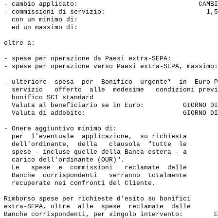
- cambio applicato:                               CAMBI
- commissioni di servizio:                          1,5
  con un minimo di:                                    
  ed un massimo di:                                    
oltre a:

- spese per operazione da Paesi extra-SEPA:            
- spese per operazione verso Paesi extra-SEPA, massimo:
- ulteriore  spesa  per  Bonifico  urgente*  in  Euro P
  servizio   offerto  alle  medesime   condizioni previ
  bonifico SCT standard 

  Valuta al beneficiario se in Euro:          GIORNO DI
  Valuta di addebito:                         GIORNO DI
- Onere aggiuntivo minimo di:                          
  per  l'eventuale  applicazione,  su richiesta 

  dell'ordinante,  della   clausola  "tutte  le 

  spese - incluse quelle della Banca estera - a

  carico dell'ordinante (OUR)".

  Le   spese  e  commissioni   reclamate  delle 

  Banche  corrispondenti   verranno  totalmente 

  recuperate nei confronti del Cliente.

Rimborso spese per richieste d'esito su bonifici 

extra-SEPA, oltre  alle  spese  reclamate  dalle

Banche corrispondenti, per singolo intervento:        E