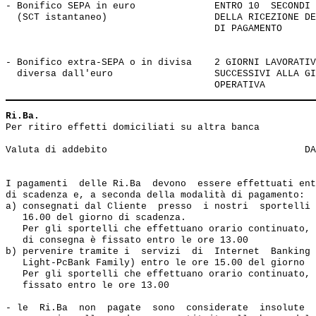
- Bonifico SEPA in euro              ENTRO 10  SECONDI 
  (SCT istantaneo)                   DELLA RICEZIONE DE
                                     DI PAGAMENTO

- Bonifico extra-SEPA o in divisa    2 GIORNI LAVORATIV
  diversa dall'euro                  SUCCESSIVI ALLA GI
Ri.Ba.
Per ritiro effetti domiciliati su altra banca          
Valuta di addebito                                   DA
I pagamenti  delle Ri.Ba  devono  essere effettuati ent
di scadenza e, a seconda della modalità di pagamento:

a) consegnati dal Cliente  presso  i nostri  sportelli 
   16.00 del giorno di scadenza.

   Per gli sportelli che effettuano orario continuato, 
   di consegna è fissato entro le ore 13.00 

b) pervenire tramite i  servizi  di  Internet  Banking 
   Light-PcBank Family) entro le ore 15.00 del giorno  
   Per gli sportelli che effettuano orario continuato, 
   fissato entro le ore 13.00

- le  Ri.Ba  non  pagate  sono  considerate  insolute  