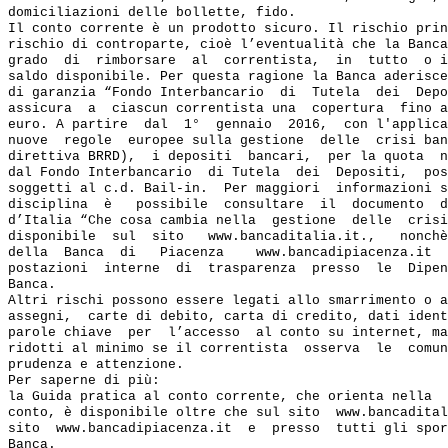
domiciliazioni delle bollette, fido.

Il conto corrente è un prodotto sicuro. Il rischio prin
rischio di controparte, cioè l’eventualità che la Banca
grado  di  rimborsare  al  correntista,  in  tutto  o i
saldo disponibile. Per questa ragione la Banca aderisce
di garanzia “Fondo Interbancario  di  Tutela  dei  Depo
assicura  a  ciascun correntista una  copertura  fino a
euro. A partire  dal  1°  gennaio  2016,  con l'applica
nuove  regole  europee sulla gestione  delle  crisi ban
direttiva BRRD),  i depositi  bancari,  per la quota  n
dal Fondo Interbancario  di Tutela  dei  Depositi,  pos
soggetti al c.d. Bail-in.  Per maggiori  informazioni s
disciplina  è   possibile  consultare  il  documento  d
d’Italia “Che cosa cambia nella  gestione  delle  crisi
disponibile  sul  sito   www.bancaditalia.it.,   nonchè
della  Banca  di   Piacenza    www.bancadipiacenza.it  
postazioni  interne  di  trasparenza  presso  le  Dipen
Banca.

Altri rischi possono essere legati allo smarrimento o a
assegni,  carte di debito, carta di credito, dati ident
parole chiave  per  l’accesso  al conto su internet, ma
ridotti al minimo se il correntista  osserva  le  comun
prudenza e attenzione.

Per saperne di più:

la Guida pratica al conto corrente, che orienta nella  
conto, è disponibile oltre che sul sito  www.bancadital
sito  www.bancadipiacenza.it  e  presso  tutti gli spor