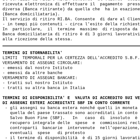
ricevuta elettronica di effettuare il  pagamento  press
diversa (Banca ritirante) da quella che  ha in esazione
(Banca domiciliataria).

Il servizio di ritiro RI.BA. Consente  di dare al Clien
- in tempi più contenuti - circa l'esito della richiest
In  particolare,  il  termine  massimo  di risposta da 
Banca domiciliataria di ritiro è di 3 giorni lavorativi
TERMINI DI STORNABILITA'
LIMITI  TEMPORALI PER LA CERTEZZA DELL'ACCREDITO S.B.F.
VERSAMENTO DI ASSEGNI CIRCOLARI:

- emessi dal nostro Istituto                           
- emessi da altre banche                               
VERSAMENTO DI ASSEGNI BANCARI:

- tratti sul nostro Istituto                           
- tratti su altra banca in Italia                      
TERMINI DI DISPONIBILITA' E  VALUTA DI ACCREDITO SUI VE
DI ASSEGNI ESTERI ACCREDITATI SBF IN CONTO CORRENTE
 - gli assegni su banca estera nonché quelli in moneta 
   quella del paese trassato sono accreditati in conto 
   Salvo Buon Fine (SBF).   In   caso  di  insoluto  è 
   recupero integrale delle  spese  e  commissioni recl
   controparti  bancarie  intervenute  nell'operazione,
   eventuali  spese   di protesto

 - il termine di disponibilità  è di 15 giorni lavorati