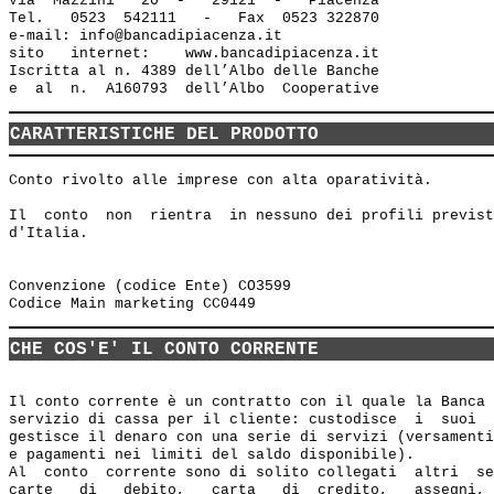
Via  Mazzini   20  -   29121  -   Piacenza

Tel.   0523  542111   -   Fax  0523 322870

e-mail: info@bancadipiacenza.it 

sito   internet:    www.bancadipiacenza.it

Iscritta al n. 4389 dell’Albo delle Banche 

CARATTERISTICHE DEL PRODOTTO
Conto rivolto alle imprese con alta oparatività.

Il  conto  non  rientra  in nessuno dei profili previst
d'Italia.

Convenzione (codice Ente) CO3599

CHE COS'E' IL CONTO CORRENTE
Il conto corrente è un contratto con il quale la Banca 
servizio di cassa per il cliente: custodisce  i  suoi  
gestisce il denaro con una serie di servizi (versamenti
e pagamenti nei limiti del saldo disponibile).

Al  conto  corrente sono di solito collegati  altri  se
carte   di   debito,   carta   di  credito,   assegni, 