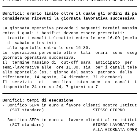
Bonifici: orario limite oltre il quale gli ordini di pa
considerano ricevuti la giornata lavorativa successiva 
La giornata operativa prevede i seguenti termini massim
entro i quali i bonifici devono essere presentati:

- tramite i canali telematici entro le ore 16.00 (esclu
  di sabato e festivi)

- allo sportello entro le ore 16.30.

Le  operazioni pervenute oltre  tali  orari  sono  eseg
giornata operativa successiva.

Il  termine massimo di  cut-off sarà  anticipato  per  
semi-lavorative alle  ore 11.30, sia  per i canali tele
allo sportello (es.: giorno del santo  patrono  della  
riferimento, 14 agosto, 24 dicembre, 31 dicembre).

Il  servizio   di   bonifico  istantaneo  da  canali  t
Bonifici: tempi di esecuzione
- Bonifico SEPA in euro a favore clienti nostro Istitut
   (SCT standard)                    STESSO GIORNO 

- Bonifico SEPA in euro a  favore clienti altro istitut
   (SCT standard)                    GIORNO LAVORATIVO 
                                     ALLA GIORNATA OPER