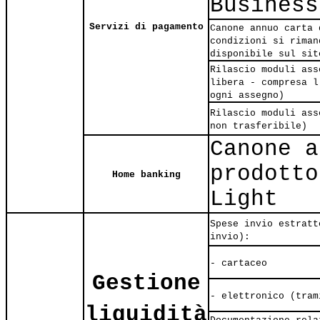
Business
Servizi di pagamento
Canone annuo carta 
condizioni si riman
disponibile sul sit
Rilascio moduli ass
libera - compresa l
ogni assegno)
Rilascio moduli ass
non trasferibile)
Canone a
prodotto
Home banking
Light
Spese invio estratt
invio):
- cartaceo
Gestione
- elettronico (tram
liquidità