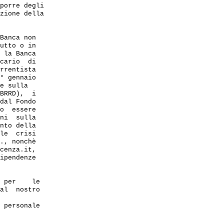
porre degli

zione della

Banca non

utto o in 

 la Banca 

cario  di  

rrentista 

° gennaio  

e sulla 

BRRD),  i 

dal Fondo 

o  essere 

ni  sulla  

nto della

le  crisi  

., nonchè  

cenza.it, 

ipendenze 

 per    le

al  nostro

 personale
