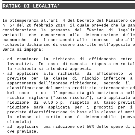
RATING DI LEGALITA'
In ottemperanza all’art. 4 del Decreto del Ministero de
n. 57 del 20 febbraio 2014, il quale prevede che la Ban
considerazione  la  presenza  del  "Rating  di  legalit
variabili  che  concorrono  alla  determinazione  delle
economiche   di  finanziamenti alle  imprese - che all'
richiesta dichiarino di essere iscritte nell'apposito e
Banca si impegna:  

- ad  esaminare  la  richiesta  di  affidamento  entro 
  lavorativi.  In  caso  di mancata  risposta entro tal
  la richiesta si intenderà approvata 

- ad  applicare  alla  richiesta   di  affidamento  le 
  previste  per  la  classe  di  rischio  inferiore  a 
  appartenenza dell’impresa richiedente,  secondo  il  
  classificazione del merito creditizio internamente ad
  Nel  caso  in cui  l’impresa sia già posizionata nell
  rischio  migliore (“basso rischio”), sarà applicata u
  riduzione  di  0,50 p.p.  rispetto  al  tasso previst
  riduzione  sarà  applicata  per  i  prodotti  per  i 
  prevista diversificazione in base alla classe di meri
  la  classe  di  merito  non  è  determinabile  (nuova
  clientela) 

- ad  applicare  una riduzione del 50% delle spese di i