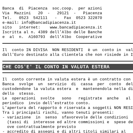
Banca  di  Piacenza  soc.coop.  per azioni

Via  Mazzini   20  -   29121  -   Piacenza

Tel.   0523  542111   -   Fax  0523 322870

e-mail: info@bancadipiacenza.it 

sito   internet:    www.bancadipiacenza.it

Iscritta al n. 4389 dell’Albo delle Banche 

Il  conto IN DIVISA  NON RESIDENTI  è un  conto in  val
CHE COS'E' IL CONTO IN VALUTA ESTERA
Il  conto corrente in valuta estera è un contratto con 
Banca  svolge  un  servizio  di  cassa  per  conto  del
custodendone la valuta estera  e  mantenendola nella di
dello  stesso.

Le  operazioni  svolte   sono   registrate  anche   al 
periodico  invio dell’estratto conto.

L'apertura del rapporto è riservata a soggetti NON RESI
Tra i principali rischi, vanno tenuti presenti:

- variazione  in  senso  sfavorevole delle condizioni  
  (tassi di  interesse ed altre commissioni e  spese de
  ove contrattualmente previsto

- accredito di assegni e di altri titoli similari al   