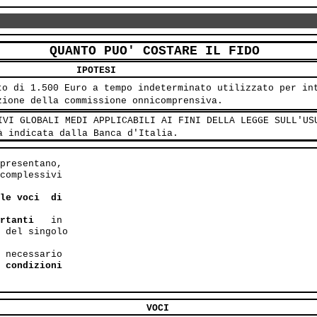
QUANTO PUO' COSTARE IL FIDO
IPOTESI
to di 1.500 Euro a tempo indeterminato utilizzato per in
zione della commissione onnicomprensiva.
IVI GLOBALI MEDI APPLICABILI AI FINI DELLA LEGGE SULL'US
à indicata dalla Banca d'Italia.
presentano,

complessivi

le voci  di

rtanti
   in

 del singolo

 necessario
 condizioni

VOCI