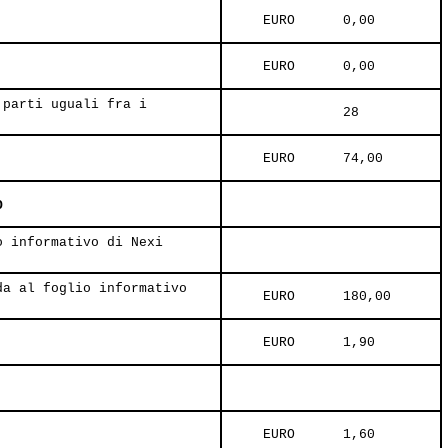
     EURO      0,00     
     EURO      0,00     
 parti uguali fra i
               28     
     EURO      74,00     
O
o informativo di Nexi
da al foglio informativo
     EURO      180,00     
     EURO      1,90     
     EURO      1,60     