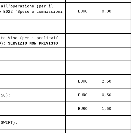
 all'operazione (per il
     EURO      0,00     
o E022 "Spese e commissioni
ito Visa (per i prelievi/
20):
SERVIZIO NON PREVISTO
     EURO      2,50     
     EURO      0,50     
,50):
     EURO      1,50     
 SWIFT):