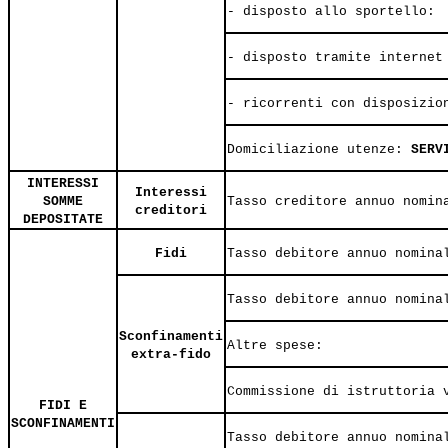
- disposto allo sportello:
- disposto tramite internet
- ricorrenti con disposizio
Domiciliazione utenze:
SERV
INTERESSI
Interessi
SOMME
Tasso creditore annuo nomin
creditori
DEPOSITATE
Fidi
Tasso debitore annuo nomina
Tasso debitore annuo nomina
Sconfinamenti
Altre spese:
extra-fido
Commissione di istruttoria 
FIDI E
SCONFINAMENTI
Tasso debitore annuo nomina