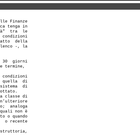
lle Finanze 

ca tenga in 

à"  tra  le 

 condizioni 

atto  della 

lenco -, la

 30  giorni 

e termine, 

 condizioni 

 quella  di 

sistema  di 

ottato. 

a classe di 

n’ulteriore 

o;  analoga 

quali non è 

to o quando 

  o recente 

struttoria,
