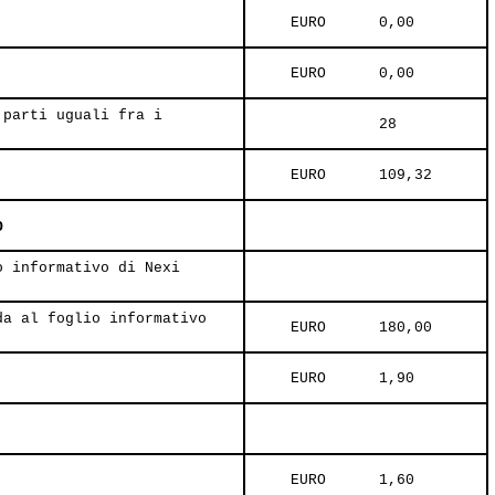
     EURO      0,00     
     EURO      0,00     
 parti uguali fra i
               28     
     EURO      109,32     
O
o informativo di Nexi
da al foglio informativo
     EURO      180,00     
     EURO      1,90     
     EURO      1,60     