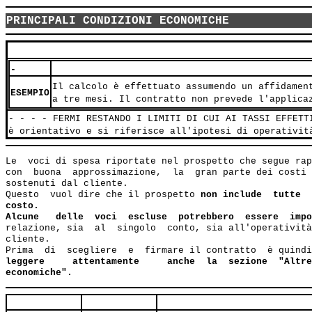
PRINCIPALI CONDIZIONI ECONOMICHE
-
Il calcolo è effettuato assumendo un affidamen
ESEMPIO
a tre mesi. Il contratto non prevede l'applica
- - - - FERMI RESTANDO I LIMITI DI CUI AI TASSI EFFETT
è orientativo e si riferisce all'ipotesi di operativit
Le  voci di spesa riportate nel prospetto che segue rap
con  buona  approssimazione,  la  gran parte dei costi 
sostenuti dal cliente.

Questo  vuol dire che il prospetto 
non include  tutte  
costo.
Alcune   delle  voci  escluse  potrebbero  essere  impo
relazione, sia  al  singolo  conto, sia all'operatività
cliente.

Prima  di  scegliere  e  firmare il contratto  è quindi
leggere     attentamente     anche  la  sezione  "Altre
economiche".