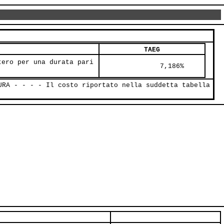
TAEG
tero per una durata pari
               7,186%     
URA - - - - Il costo riportato nella suddetta tabella