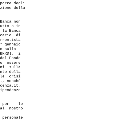
porre degli

zione della

Banca non

utto o in 

 la Banca 

cario  di  

rrentista 

° gennaio  

e sulla 

BRRD),  i 

dal Fondo 

o  essere 

ni  sulla  

nto della

le  crisi  

., nonchè  

cenza.it, 

ipendenze 

 per    le

al  nostro

 personale
