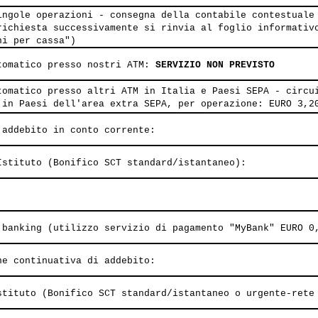
ingole operazioni - consegna della contabile contestuale
richiesta successivamente si rinvia al foglio informativ
ni per cassa")
tomatico presso nostri ATM:
SERVIZIO NON PREVISTO
tomatico presso altri ATM in Italia e Paesi SEPA - circu
 in Paesi dell'area extra SEPA, per operazione: EURO 3,
 addebito in conto corrente:
Istituto (Bonifico SCT standard/istantaneo):
 banking (utilizzo servizio di pagamento "MyBank" EURO 0
ne continuativa di addebito:
stituto (Bonifico SCT standard/istantaneo o urgente-rete