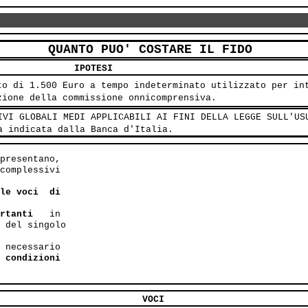
QUANTO PUO' COSTARE IL FIDO
IPOTESI
to di 1.500 Euro a tempo indeterminato utilizzato per in
zione della commissione onnicomprensiva.
IVI GLOBALI MEDI APPLICABILI AI FINI DELLA LEGGE SULL'US
à indicata dalla Banca d'Italia.
presentano,

complessivi

le voci  di

rtanti
   in

 del singolo

 necessario
 condizioni

VOCI