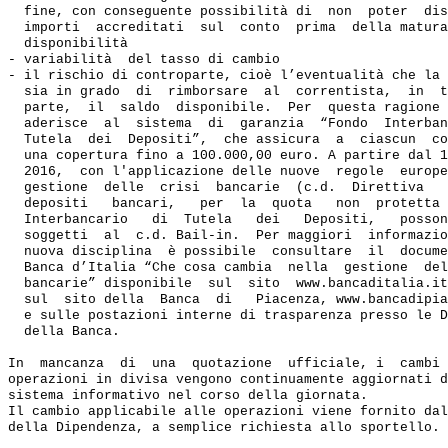
  fine, con conseguente possibilità di  non  poter  dis
  importi  accreditati  sul  conto  prima  della matura
  disponibilità

- variabilità  del tasso di cambio

- il rischio di controparte, cioè l’eventualità che la 
  sia in grado  di  rimborsare  al  correntista,  in  t
  parte,  il  saldo  disponibile.  Per  questa ragione 
  aderisce  al  sistema  di  garanzia  “Fondo  Interban
  Tutela  dei  Depositi”,  che assicura  a  ciascun  co
  una copertura fino a 100.000,00 euro. A partire dal 1
  2016,  con l'applicazione delle nuove  regole  europe
  gestione  delle  crisi  bancarie  (c.d.  Direttiva   
  depositi   bancari,   per  la  quota   non  protetta 
  Interbancario   di  Tutela   dei   Depositi,   posson
  soggetti  al  c.d. Bail-in.  Per maggiori  informazio
  nuova disciplina  è possibile  consultare  il  docume
  Banca d’Italia “Che cosa cambia  nella  gestione  del
  bancarie” disponibile  sul  sito  www.bancaditalia.it
  sul  sito della  Banca  di   Piacenza, www.bancadipia
  e sulle postazioni interne di trasparenza presso le D
  della Banca.

In  mancanza  di  una  quotazione  ufficiale, i  cambi 
operazioni in divisa vengono continuamente aggiornati d
sistema informativo nel corso della giornata.

Il cambio applicabile alle operazioni viene fornito dal