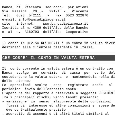
Banca  di  Piacenza  soc.coop.  per azioni

Via  Mazzini   20  -   29121  -   Piacenza

Tel.   0523  542111   -   Fax  0523 322870

e-mail: info@bancadipiacenza.it 

sito   internet:    www.bancadipiacenza.it

Iscritta al n. 4389 dell’Albo delle Banche 

Il conto IN DIVISA RESIDENTI è un conto in valuta diver
CHE COS'E' IL CONTO IN VALUTA ESTERA
Il  conto corrente in valuta estera è un contratto con 
Banca  svolge  un  servizio  di  cassa  per  conto  del
custodendone la valuta estera  e  mantenendola nella di
dello  stesso.

Le  operazioni  svolte   sono   registrate  anche   al 
periodico  invio dell’estratto conto.

L'apertura del rapporto è riservata a soggetti RESIDENT
Tra i principali rischi, vanno tenuti presenti:

- variazione  in  senso  sfavorevole delle condizioni  
  (tassi di  interesse ed altre commissioni e  spese de
  ove contrattualmente previsto

- accredito di assegni e di altri titoli similari al   