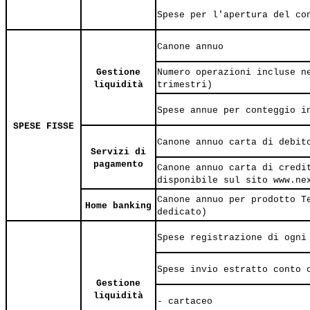
Spese per l'apertura del co
Canone annuo
Gestione
Numero operazioni incluse n
liquidità
trimestri)
Spese annue per conteggio i
SPESE FISSE
Canone annuo carta di debit
Servizi di
pagamento
Canone annuo carta di credi
disponibile sul sito www.n
Canone annuo per prodotto T
Home banking
dedicato)
Spese registrazione di ogni
Spese invio estratto conto 
Gestione
liquidità
- cartaceo