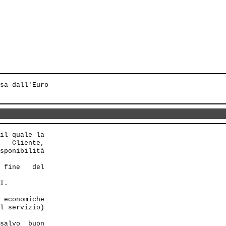
sa dall'Euro

il quale la

   Cliente,

sponibilità

 fine   del

I. 

 economiche

l servizio)

salvo  buon
