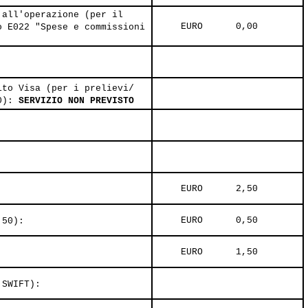
 all'operazione (per il
     EURO      0,00     
o E022 "Spese e commissioni
ito Visa (per i prelievi/
20):
SERVIZIO NON PREVISTO
     EURO      2,50     
     EURO      0,50     
,50):
     EURO      1,50     
 SWIFT):