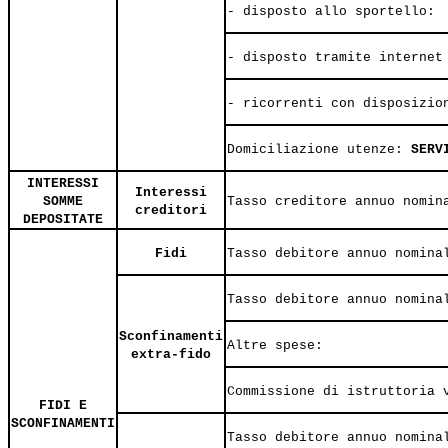
- disposto allo sportello:
- disposto tramite internet
- ricorrenti con disposizio
Domiciliazione utenze:
SERV
INTERESSI
Interessi
SOMME
Tasso creditore annuo nomin
creditori
DEPOSITATE
Fidi
Tasso debitore annuo nomina
Tasso debitore annuo nomina
Sconfinamenti
Altre spese:
extra-fido
Commissione di istruttoria 
FIDI E
SCONFINAMENTI
Tasso debitore annuo nomina