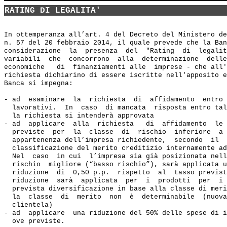
RATING DI LEGALITA'
In ottemperanza all’art. 4 del Decreto del Ministero de
n. 57 del 20 febbraio 2014, il quale prevede che la Ban
considerazione  la  presenza  del  "Rating  di  legalit
variabili  che  concorrono  alla  determinazione  delle
economiche   di  finanziamenti alle  imprese - che all'
richiesta dichiarino di essere iscritte nell'apposito e
Banca si impegna:  

- ad  esaminare  la  richiesta  di  affidamento  entro 
  lavorativi.  In  caso  di mancata  risposta entro tal
  la richiesta si intenderà approvata 

- ad  applicare  alla  richiesta   di  affidamento  le 
  previste  per  la  classe  di  rischio  inferiore  a 
  appartenenza dell’impresa richiedente,  secondo  il  
  classificazione del merito creditizio internamente ad
  Nel  caso  in cui  l’impresa sia già posizionata nell
  rischio  migliore (“basso rischio”), sarà applicata u
  riduzione  di  0,50 p.p.  rispetto  al  tasso previst
  riduzione  sarà  applicata  per  i  prodotti  per  i 
  prevista diversificazione in base alla classe di meri
  la  classe  di  merito  non  è  determinabile  (nuova
  clientela) 

- ad  applicare  una riduzione del 50% delle spese di i