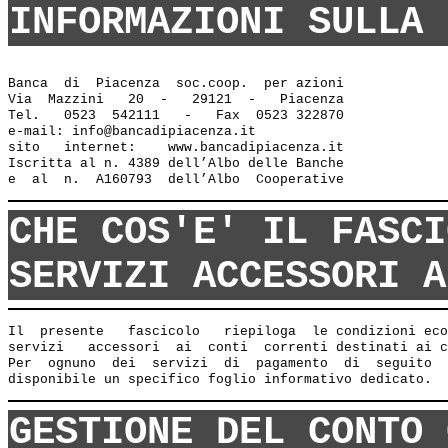
INFORMAZIONI SULLA 
Banca  di  Piacenza  soc.coop.  per azioni

Via  Mazzini   20  -   29121  -   Piacenza

Tel.   0523  542111   -   Fax  0523 322870

e-mail: info@bancadipiacenza.it 

sito   internet:    www.bancadipiacenza.it

Iscritta al n. 4389 dell’Albo delle Banche 

CHE COS'E' IL FASCI
SERVIZI ACCESSORI A
Il  presente   fascicolo   riepiloga  le condizioni eco
servizi   accessori  ai  conti  correnti destinati ai c
Per  ognuno  dei  servizi  di  pagamento  di  seguito  
GESTIONE DEL CONTO 