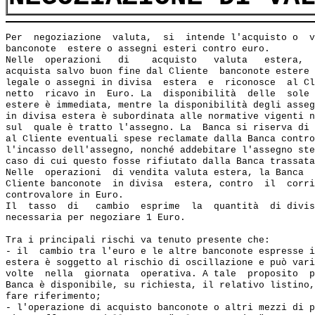
Per  negoziazione  valuta,  si  intende l'acquisto o  v
banconote  estere o assegni esteri contro euro.

Nelle  operazioni   di    acquisto   valuta   estera,  
acquista salvo buon fine dal Cliente  banconote estere 
legale o assegni in divisa  estera  e  riconosce  al Cl
netto  ricavo in  Euro. La  disponibilità  delle  sole 
estere è immediata, mentre la disponibilità degli asseg
in divisa estera è subordinata alle normative vigenti n
sul  quale è tratto l'assegno. La  Banca si riserva di 
al Cliente eventuali spese reclamate dalla Banca contro
l'incasso dell'assegno, nonché addebitare l'assegno ste
caso di cui questo fosse rifiutato dalla Banca trassata
Nelle  operazioni  di vendita valuta estera, la Banca  
Cliente banconote  in divisa  estera, contro  il  corri
controvalore in Euro.

Il  tasso  di   cambio  esprime  la  quantità  di divis
necessaria per negoziare 1 Euro.

Tra i principali rischi va tenuto presente che:

- il  cambio tra l'euro e le altre banconote espresse i
estera è soggetto al rischio di oscillazione e può vari
volte  nella  giornata  operativa. A tale  proposito  p
Banca è disponibile, su richiesta, il relativo listino,
fare riferimento;

- l'operazione di acquisto banconote o altri mezzi di p