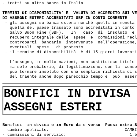
- tratti su altra banca in Italia                      
TERMINI DI DISPONIBILITA' E  VALUTA DI ACCREDITO SUI VE
DI ASSEGNI ESTERI ACCREDITATI SBF IN CONTO CORRENTE
 - gli assegni su banca estera nonché quelli in moneta 
   quella del paese trassato sono accreditati in conto 
   Salvo Buon Fine (SBF).   In   caso  di  insoluto  è 
   recupero integrale delle  spese  e  commissioni recl
   controparti  bancarie  intervenute  nell'operazione,
   eventuali  spese   di protesto

 - il termine di disponibilità  è di 15 giorni lavorati
 - L'assegno, in molte nazioni, non costituisce titolo 
   ma solo probatorio, di legittimazione, con la  conse
   può tornare insoluto con una semplice richiesta di s
BONIFICI IN DIVISA
ASSEGNI ESTERI
Bonifici  in divisa o in Euro da e verso  Paesi extra-S
- cambio applicato:                               CAMBI
- commissioni di servizio:                          1,5