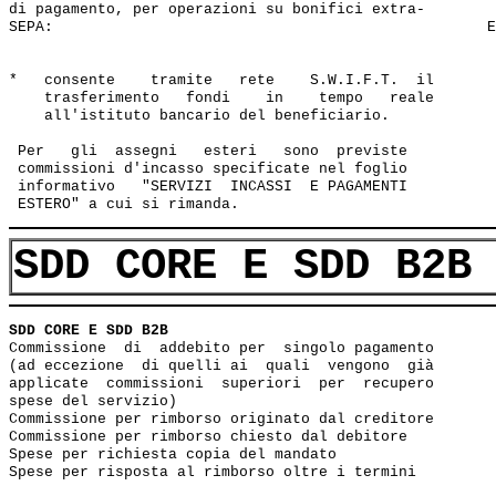
di pagamento, per operazioni su bonifici extra-       

SEPA:                                                 E
*   consente    tramite   rete    S.W.I.F.T.  il 

    trasferimento   fondi    in    tempo   reale 

    all'istituto bancario del beneficiario.

 Per   gli  assegni   esteri   sono  previste 

 commissioni d'incasso specificate nel foglio

 informativo   "SERVIZI  INCASSI  E PAGAMENTI

SDD CORE E SDD B2B
SDD CORE E SDD B2B
Commissione  di  addebito per  singolo pagamento       
(ad eccezione  di quelli ai  quali  vengono  già 

applicate  commissioni  superiori  per  recupero

spese del servizio)

Commissione per rimborso originato dal creditore       
Commissione per rimborso chiesto dal debitore          
Spese per richiesta copia del mandato                  
Spese per risposta al rimborso oltre i termini         