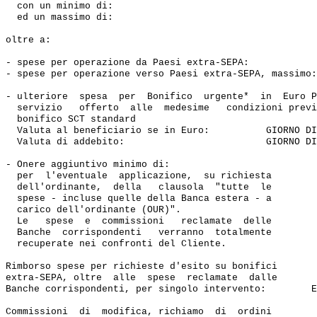
  con un minimo di:                                    
  ed un massimo di:                                    
oltre a:

- spese per operazione da Paesi extra-SEPA:            
- spese per operazione verso Paesi extra-SEPA, massimo:
- ulteriore  spesa  per  Bonifico  urgente*  in  Euro P
  servizio   offerto  alle  medesime   condizioni previ
  bonifico SCT standard 

  Valuta al beneficiario se in Euro:          GIORNO DI
  Valuta di addebito:                         GIORNO DI
- Onere aggiuntivo minimo di:                          
  per  l'eventuale  applicazione,  su richiesta 

  dell'ordinante,  della   clausola  "tutte  le 

  spese - incluse quelle della Banca estera - a

  carico dell'ordinante (OUR)".

  Le   spese  e  commissioni   reclamate  delle 

  Banche  corrispondenti   verranno  totalmente 

  recuperate nei confronti del Cliente.

Rimborso spese per richieste d'esito su bonifici 

extra-SEPA, oltre  alle  spese  reclamate  dalle

Banche corrispondenti, per singolo intervento:        E
Commissioni  di  modifica, richiamo  di  ordini  
