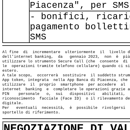
Piacenza", per SMS
- bonifici, ricari
pagamento bolletti
SMS
Al fine  di  incrementare  ulteriormente  il  livello d
dell’internet banking,  da   gennaio 2023,  non  è  più
utilizzare lo strumento Secure Call (che  consente  di 
le  operazioni tramite telefono cellulare) quando ci si
estero.

A tale scopo,  occorrerà  sostituire  il suddetto strum
App token, integrata  nella App Banca di Piacenza, che 
utilizzare  il  proprio  smartphone  per accedere  al  
internet  banking  e  completare le operazioni grazie a
PIN    personale   o,  sui   dispositivi   abilitati,  
riconoscimento  facciale (Face ID)  o il rilevamento de
digitale.

Per   eventuali  necessità,  è  possibile  rivolgersi  
NEGOZIAZIONE DI VA