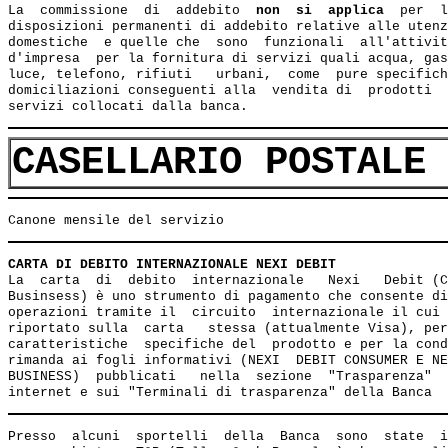
La  commissione  di  addebito 
 non  si  applica 
 per  l
disposizioni permanenti di addebito relative alle utenz
domestiche  e quelle che  sono  funzionali  all'attivit
d'impresa  per la fornitura di servizi quali acqua, gas
luce, telefono, rifiuti   urbani,  come  pure specifich
domiciliazioni conseguenti alla  vendita di  prodotti  
CASELLARIO POSTALE
CARTA DI DEBITO INTERNAZIONALE NEXI DEBIT
La  carta  di  debito  internazionale   Nexi   Debit (C
Businsess) è uno strumento di pagamento che consente di
operazioni tramite il  circuito  internazionale il cui 
riportato sulla  carta   stessa (attualmente Visa), per
caratteristiche  specifiche del  prodotto e per la cond
rimanda ai fogli informativi (NEXI  DEBIT CONSUMER E NE
BUSINESS)  pubblicati   nella  sezione  "Trasparenza"  
Presso  alcuni  sportelli  della  Banca  sono  state  i