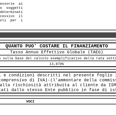
essorie  ai 

o  soggetti 

determinati 

cessivo  il 

oli  per  i 

QUANTO PUO' COSTARE IL FINANZIAMENTO
Tasso Annuo Effettivo Globale (TAEG)
o sulla base del calcolo esemplificativo della rata sott
13,870%
i e condizioni descritti nel presente foglio 
comprensivo di IVA)-(l'ammontare della commis
alla rischiosità attribuita al cliente da IS
cati dallo stesso Ente pubblico in fase di is
VOCI