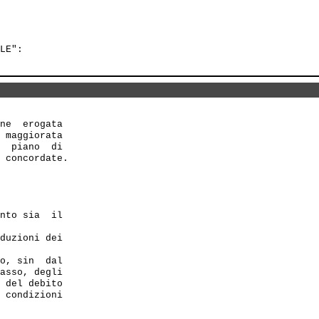
LE":

ne  erogata

 maggiorata

  piano  di

 concordate.

nto sia  il

duzioni dei 

o, sin  dal

asso, degli

 del debito

 condizioni
