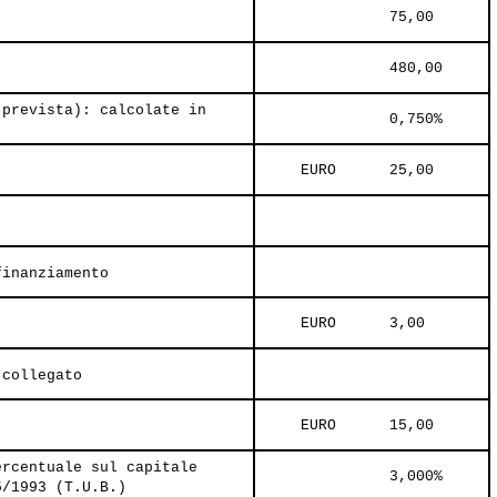
               75,00     
               480,00     
 prevista): calcolate in
               0,750%     
     EURO      25,00     
finanziamento
     EURO      3,00     
 collegato
     EURO      15,00     
ercentuale sul capitale
               3,000%     
5/1993 (T.U.B.)