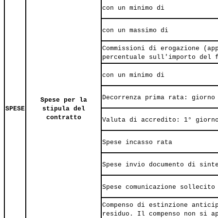
con un minimo di
con un massimo di
Commissioni di erogazione (ap
percentuale sull'importo del 
con un minimo di
Decorrenza prima rata: giorno
Spese per la
SPESE
stipula del
contratto
Valuta di accredito: 1° giorn
Spese incasso rata
Spese invio documento di sint
Spese comunicazione sollecito
Compenso di estinzione antici
residuo. Il compenso non si a