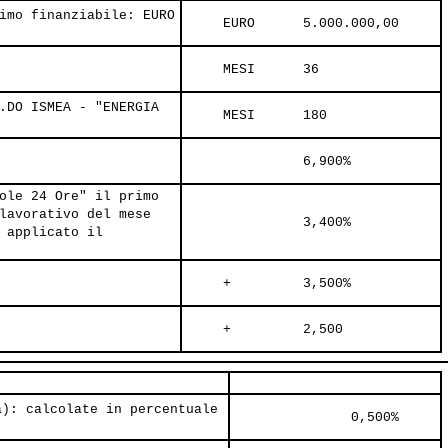
imo finanziabile: EURO
     EURO      5.000.000,00     
     MESI      36     
.DO ISMEA - "ENERGIA
     MESI      180     
               6,900%     
ole 24 Ore" il primo
lavorativo del mese
               3,400%     
 applicato il
     +         3,500%     
     +         2,500     
a): calcolate in percentuale
               0,500%     