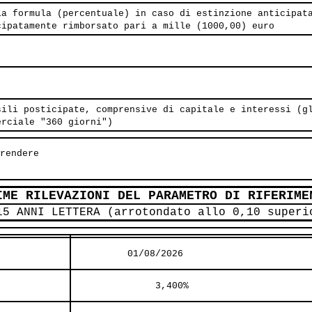
la formula (percentuale) in caso di estinzione anticipat
cipatamente rimborsato pari a mille (1000,00) euro
sili posticipate, comprensive di capitale e interessi (g
erciale "360 giorni")
rendere

IME RILEVAZIONI DEL PARAMETRO DI RIFERIME
15 ANNI LETTERA (arrotondato allo 0,10 superi
          01/08/2026          
               3,400%     