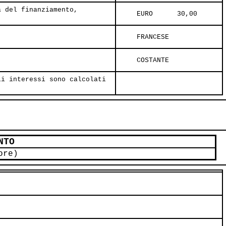
a del finanziamento,
     EURO      30,00     
     FRANCESE       
     COSTANTE       
li interessi sono calcolati
NTO
ore)