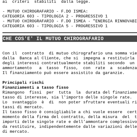
ai  criteri  stabiliti  dalla legge. 

- MUTUO CHIROGRAFARIO - F.DO ISMEA: 

CATEGORIA 603 - TIPOLOGIA 2 - PROGRESSIVO 1

- MUTUO CHIROGRAFARIO - F.DO ISMEA - "ENERGIA RINNOVABI
CHE COS'E' IL MUTUO CHIROGRAFARIO
Con il  contratto  di mutuo chirografario una somma vie
dalla  Banca al Cliente, che si  impegna a restituirla 
degli interessi contrattualmente stabiliti secondo  un 
ammortamento   a  tasso  fisso,  con  rate  a  scadenza
Il finanziamento può essere assistito da garanzie.

Principali rischi
Finanziamenti a tasso fisso
Rimangono  fissi  per  tutta  la  durata del finanziame
tasso di interesse, sia l'importo delle singole rate.

Lo  svantaggio  è  di  non poter sfruttare eventuali ri
tassi di mercato.

Il tasso fisso è consigliabile a chi vuole essere  cert
momento della firma del contratto, della misura  del  t
importi delle singole rate e dell'ammontare complessivo
da restituire, indipendentemente dalle variazioni delle
di mercato.
