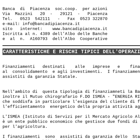
Banca  di  Piacenza  soc.coop.  per azioni

Via  Mazzini   20  -   29121  -   Piacenza

Tel.   0523  542111   -   Fax  0523 322870

e-mail: info@bancadipiacenza.it 

sito   internet:    www.bancadipiacenza.it

Iscritta al n. 4389 dell’Albo delle Banche 

CARATTERISTICHE E RISCHI TIPICI DELL'OPERAZ
Finanziamenti   destinati    alle   imprese   e    fina
al  consolidamento  e agli investimenti.  I finanziamen
assistiti da garanzia Statale.

Nell'ambito di  questa tipologia di finanziamneti la Ba
inoltre il Mutuo chirografario F.DO ISMEA - "ENERGIA RI
che soddisfa in particolare l'esigenza del cliente di f
l'efficientamento  energetico della propria attività ag
L'ISMEA (Istituto di Servizi per il Mercato Agricolo Al
è un ente pubblico economico che gestisce due fondi di 
per l'agricoltura. 

I finanziamenti  sono  assistiti da garanzia dello  Sta