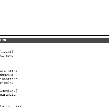
IONE
lizzati 

ti sono

nca offre

NNOVABILE"

inanziare 

ricola.

imentare)

garanzia

to in  base
