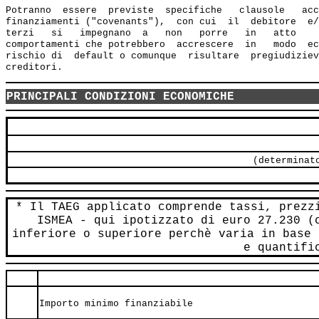
Potranno  essere  previste  specifiche   clausole   acc
finanziamenti ("covenants"),  con cui  il  debitore  e/
terzi   si   impegnano  a   non   porre   in   atto    
comportamenti che potrebbero  accrescere  in   modo  ec
rischio di  default o comunque  risultare  pregiudiziev
PRINCIPALI CONDIZIONI ECONOMICHE
(determinat
* Il TAEG applicato comprende tassi, prezz
ISMEA - qui ipotizzato di euro 27.230 (
inferiore o superiore perchè varia in base 
e quantifi
Importo minimo finanziabile