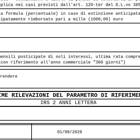
pplica nei casi previsti dall'art. 120-ter del D.L.vo 38
la formula (percentuale) in caso di estinzione anticipat
cipatamente rimborsato pari a mille (1000,00) euro
mensili posticipate di soli interessi, ultima rata compr
 con riferimento all'anno commerciale "360 giorni")
rendere

IME RILEVAZIONI DEL PARAMETRO DI RIFERIME
IRS 2 ANNI LETTERA
          01/08/2026          