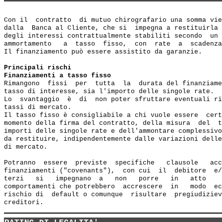
Con il  contratto  di mutuo chirografario una somma vie
dalla  Banca al Cliente, che si  impegna a restituirla 
degli interessi contrattualmente stabiliti secondo  un 
ammortamento   a  tasso  fisso,  con  rate  a  scadenza
Il finanziamento può essere assistito da garanzie.

Principali rischi
Finanziamenti a tasso fisso
Rimangono  fissi  per  tutta  la  durata del finanziame
tasso di interesse, sia l'importo delle singole rate.

Lo  svantaggio  è  di  non poter sfruttare eventuali ri
tassi di mercato.

Il tasso fisso è consigliabile a chi vuole essere  cert
momento della firma del contratto, della misura  del  t
importi delle singole rate e dell'ammontare complessivo
da restituire, indipendentemente dalle variazioni delle
di mercato.

Potranno  essere  previste  specifiche   clausole   acc
finanziamenti ("covenants"),  con cui  il  debitore  e/
terzi   si   impegnano  a   non   porre   in   atto    
comportamenti che potrebbero  accrescere  in   modo  ec
rischio di  default o comunque  risultare  pregiudiziev