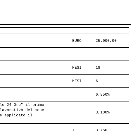
     EURO      25.000,00     
     MESI      18     
     MESI      6     
               6,850%     
le 24 Ore" il primo
lavorativo del mese
               3,100%     
e applicato il
     +         3,750     