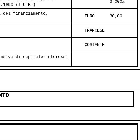
               3,000%     
5/1993 (T.U.B.)
a del finanziamento,
     EURO      30,00     
     FRANCESE       
     COSTANTE       
ensiva di capitale interessi
NTO