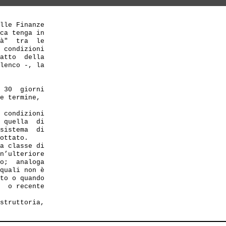
lle Finanze 

ca tenga in 

à"  tra  le 

 condizioni 

atto  della 

lenco -, la

 30  giorni 

e termine, 

 condizioni 

 quella  di 

sistema  di 

ottato. 

a classe di 

n’ulteriore 

o;  analoga 

quali non è 

to o quando 

  o recente 

struttoria,
