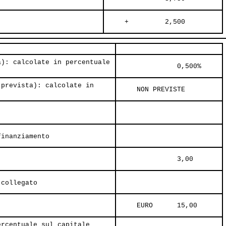
     +         2,500     
a): calcolate in percentuale
               0,500%     
 prevista): calcolate in
     NON PREVISTE     
finanziamento
               3,00     
 collegato
     EURO      15,00     
ercentuale sul capitale