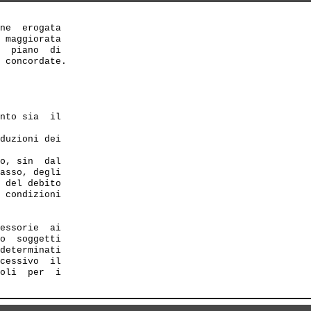
ne  erogata

 maggiorata

  piano  di

 concordate.

nto sia  il

duzioni dei 

o, sin  dal

asso, degli

 del debito

 condizioni

essorie  ai 

o  soggetti 

determinati 

cessivo  il 

oli  per  i 
