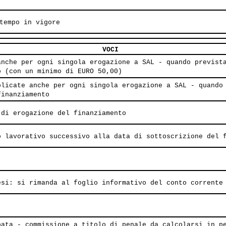
tempo in vigore
VOCI
anche per ogni singola erogazione a SAL - quando previst
o (con un minimo di EURO 50,00)
plicate anche per ogni singola erogazione a SAL - quando
finanziamento
 di erogazione del finanziamento
o lavorativo successivo alla data di sottoscrizione del 
esi: si rimanda al foglio informativo del conto corrente
pata - commissione a titolo di penale da calcolarsi in p