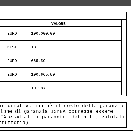
VALORE
    EURO      100.000,00     
    MESI      18     
    EURO      665,50     
    EURO      100.665,50     
              10,98%     
informativo nonchè il costo della garanzia
sione di garanzia ISMEA potrebbe essere
MEA e ad altri parametri definiti, valutati
truttoria)