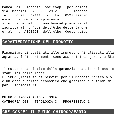
Banca  di  Piacenza  soc.coop.  per azioni

Via  Mazzini   20  -   29121  -   Piacenza

Tel.   0523  542111   -   Fax  0523 322870

e-mail: info@bancadipiacenza.it 

sito   internet:    www.bancadipiacenza.it

Iscritta al n. 4389 dell’Albo delle Banche 

CARATTERISTICHE DEL PRODOTTO
Finanziamenti destinati alle imprese e finalizzati alla
agraria. I finanziamenti sono assistiti da garanzia Sta
Il mutuo è  assistito dalla garanzia statale nei casi e
stabiliti dalla legge.

L'ISMEA (Istituto di Servizi per il Mercato Agricolo Al
è un ente pubblico economico che gestisce due fondi di 
per l'agricoltura. 

MUTUO CHIROGRAFARIO - ISMEA

CHE COS'E' IL MUTUO CHIROGRAFARIO