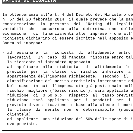
RATING DI LEGALITA'
In ottemperanza all’art. 4 del Decreto del Ministero de
n. 57 del 20 febbraio 2014, il quale prevede che la Ban
considerazione  la  presenza  del  "Rating  di  legalit
variabili  che  concorrono  alla  determinazione  delle
economiche   di  finanziamenti alle  imprese - che all'
richiesta dichiarino di essere iscritte nell'apposito e
Banca si impegna:  

- ad  esaminare  la  richiesta  di  affidamento  entro 
  lavorativi.  In  caso  di mancata  risposta entro tal
  la richiesta si intenderà approvata 

- ad  applicare  alla  richiesta   di  affidamento  le 
  previste  per  la  classe  di  rischio  inferiore  a 
  appartenenza dell’impresa richiedente,  secondo  il  
  classificazione del merito creditizio internamente ad
  Nel  caso  in cui  l’impresa sia già posizionata nell
  rischio  migliore (“basso rischio”), sarà applicata u
  riduzione  di  0,50 p.p.  rispetto  al  tasso previst
  riduzione  sarà  applicata  per  i  prodotti  per  i 
  prevista diversificazione in base alla classe di meri
  la  classe  di  merito  non  è  determinabile  (nuova
  clientela) 

- ad  applicare  una riduzione del 50% delle spese di i