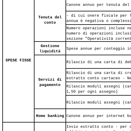
Canone annuo per tenuta del
- di cui onere fiscale per 
Tenuta del
annua è negativa o compless
conto
Numero operazioni incluse n
numero di operazioni inclus
sezione "Operatività corren
Gestione
Spese annue per conteggio i
liquidità
SPESE FISSE
Rilascio di una carta di de
Rilascio di una carta di cr
estratto conto cartaceo - N
Servizi di
pagamento
Rilascio moduli assegni (ca
1,50 per ogni assegno)
Rilascio moduli assegni (ca
Home banking
Canone annuo per internet b
Invio estratto conto - per 