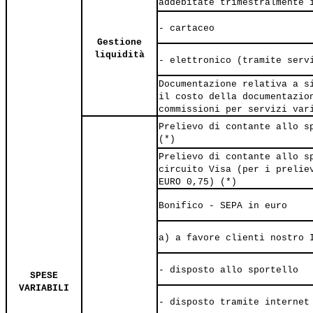
addebitate trimestralmente 
- cartaceo
Gestione
liquidità
- elettronico (tramite serv
Documentazione relativa a s
il costo della documentazio
commissioni per servizi var
Prelievo di contante allo s
(*)
Prelievo di contante allo s
circuito Visa (per i prelie
EURO 0,75) (*)
Bonifico - SEPA in euro
a) a favore clienti nostro 
- disposto allo sportello
SPESE
VARIABILI
- disposto tramite internet