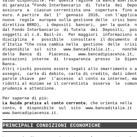
saldo disponibile. Per questa ragione la Banca aderisce
di garanzia “Fondo Interbancario  di  Tutela  dei  Depo
assicura  a  ciascun correntista una  copertura  fino a
euro. A partire  dal  1°  gennaio  2016,  con l'applica
nuove  regole  europee sulla gestione delle  crisi banc
direttiva BRRD),  i depositi  bancari,  per la quota  n
dal Fondo Interbancario  di Tutela  dei  Depositi,  pos
soggetti al c.d. Bail-in.  Per maggiori  informazioni s
disciplina  è   possibile   consultare  il documento  d
d’Italia “Che cosa cambia nella  gestione  delle  crisi
disponibile  sul  sito   www.bancaditalia.it.,   nonchè
della  Banca  di   Piacenza,   www.bancadipiacenza.it, 
postazioni  interne  di  trasparenza  presso  le  Dipen
Banca.

Altri rischi possono essere legati allo smarrimento o a
assegni,  carte di debito, carta di credito, dati ident
parole chiave  per  l’accesso  al conto su internet, ma
ridotti al minimo se il correntista  osserva  le  comun
prudenza e attenzione.

Per saperne di più:
La Guida pratica al conto corrente
, che orienta nella  
conto, è  disponibile  sul  sito  www.bancaditalia.it  
PRINCIPALI CONDIZIONI ECONOMICHE