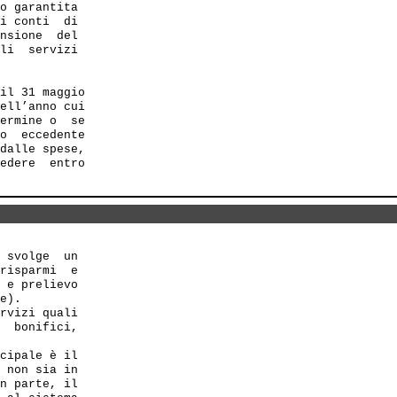
o garantita

i conti  di

nsione  del

li  servizi

il 31 maggio

ell’anno cui

ermine o  se

o  eccedente

dalle spese,

edere  entro

 svolge  un

risparmi  e

 e prelievo

e).

rvizi quali

  bonifici,

cipale è il

 non sia in

n parte, il
