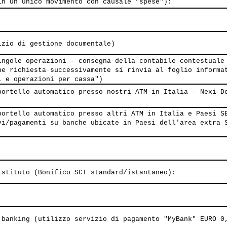
in un unico movimento con causale "spese"):
izio di gestione documentale)
ingole operazioni - consegna della contabile contestuale
ne richiesta successivamente si rinvia al foglio informa
i e operazioni per cassa")
portello automatico presso nostri ATM in Italia - Nexi D
portello automatico presso altri ATM in Italia e Paesi S
vi/pagamenti su banche ubicate in Paesi dell'area extra 
Istituto (Bonifico SCT standard/istantaneo):
 banking (utilizzo servizio di pagamento "MyBank" EURO 0