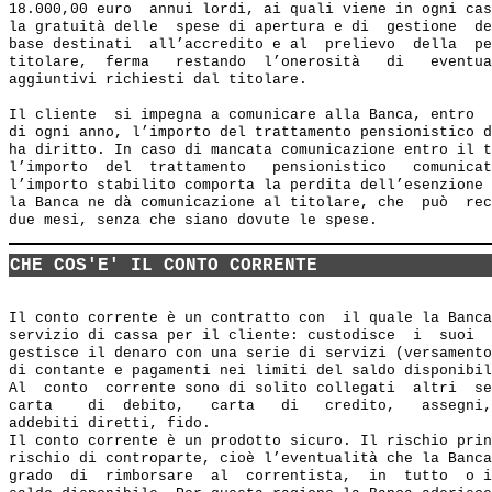
18.000,00 euro  annui lordi, ai quali viene in ogni cas
la gratuità delle  spese di apertura e di  gestione  de
base destinati  all’accredito e al  prelievo  della  pe
titolare,  ferma   restando  l’onerosità   di   eventua
aggiuntivi richiesti dal titolare.

Il cliente  si impegna a comunicare alla Banca, entro  
di ogni anno, l’importo del trattamento pensionistico d
ha diritto. In caso di mancata comunicazione entro il t
l’importo  del  trattamento   pensionistico   comunicat
l’importo stabilito comporta la perdita dell’esenzione 
la Banca ne dà comunicazione al titolare, che  può  rec
CHE COS'E' IL CONTO CORRENTE
Il conto corrente è un contratto con  il quale la Banca
servizio di cassa per il cliente: custodisce  i  suoi  
gestisce il denaro con una serie di servizi (versamento
di contante e pagamenti nei limiti del saldo disponibil
Al  conto  corrente sono di solito collegati  altri  se
carta    di  debito,   carta   di   credito,   assegni,
addebiti diretti, fido.

Il conto corrente è un prodotto sicuro. Il rischio prin
rischio di controparte, cioè l’eventualità che la Banca
grado  di  rimborsare  al  correntista,  in  tutto  o i