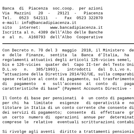
Banca  di  Piacenza  soc.coop.  per azioni

Via  Mazzini   20  -   29121  -   Piacenza

Tel.   0523  542111   -   Fax  0523 322870

e-mail: info@bancadipiacenza.it 

sito   internet:    www.bancadipiacenza.it

Iscritta al n. 4389 dell’Albo delle Banche 

Con Decreto n. 70 del 3  maggio  2018, il Ministero  de
e  delle  Finanze,  sentita  la  Banca  d'Italia,  ha  
regolamenti attuativi degli articoli 126-vicies semel, 
bis e 126-vicies  quater del  Capo II-ter del Testo Uni
D.L.vo   n.   385/1993),   introdotti   dal  D.L.vo n. 
"attuazione della Direttiva 2014/92/UE, sulla comparabi
spese relative al conto di pagamento, sul trasferimento
di   pagamento   e   sull'accesso  al  conto  di   paga
caratteristiche di base" (Payment Accounts Directive - 
Il Conto di base per pensionati  è  un conto di pagamen
per chi  ha  limitate   esigenze   di operatività e  no
titolare in Italia di un conto corrente che consente di
dei servizi di pagamento;  consente  di  effettuare  gr
un  certo  numero di  operazioni  annue per  determinat
comprese le  relative  eventuali scritturazioni contabi
Si rivolge agli aventi  diritto a trattamenti pensionis