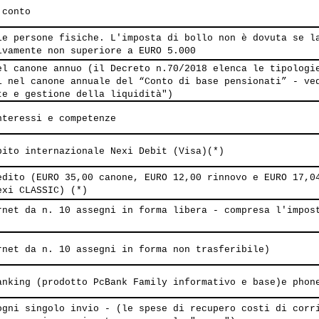
 conto
le persone fisiche. L'imposta di bollo non è dovuta se l
ivamente non superiore a EURO 5.000
el canone annuo (il Decreto n.70/2018 elenca le tipologi
i nel canone annuale del “Conto di base pensionati” - ve
te e gestione della liquidità")
nteressi e competenze
bito internazionale Nexi Debit (Visa)(*)
edito (EURO 35,00 canone, EURO 12,00 rinnovo e EURO 17,0
exi CLASSIC) (*)
rnet da n. 10 assegni in forma libera - compresa l'impos
rnet da n. 10 assegni in forma non trasferibile)
anking (prodotto PcBank Family informativo e base)e phon
ogni singolo invio - (le spese di recupero costi di corr