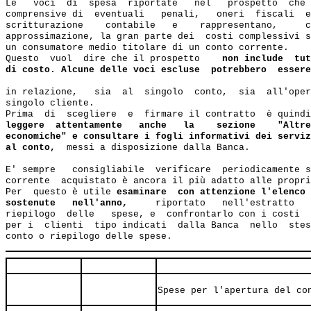
Le   voci  di  spesa  riportate   nel   prospetto  che 
comprensive di  eventuali   penali,   oneri  fiscali  e
scritturazione    contabile   e    rappresentano,     c
approssimazione, la gran parte dei  costi complessivi s
un consumatore medio titolare di un conto corrente.

Questo  vuol  dire che il prospetto    
non include  tut
di costo. Alcune delle voci escluse  potrebbero  essere
in relazione,   sia  al  singolo  conto,  sia  all'oper
singolo cliente.

Prima  di  scegliere  e  firmare il contratto  è quindi
leggere  attentamente   anche   la    sezione    "Altre
economiche" e consultare i fogli informativi dei serviz
al conto,  
messi a disposizione dalla Banca.

E' sempre   consigliabile  verificare  periodicamente s
corrente  acquistato è ancora il più adatto alle propri
Per  questo è utile 
esaminare  con attenzione l'elenco 
sostenute   nell'anno,   
  riportato   nell'estratto   
riepilogo  delle   spese, e  confrontarlo con i costi  
per i  clienti  tipo indicati  dalla Banca  nello  stes
Spese per l'apertura del co