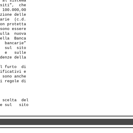
 al sistema 

siti”,  che

 100.000,00

zione delle

arie  (c.d.

on protetta 

sono essere

ulla  nuova

ella  Banca

  bancarie”

  sul  sito

  e   sulle

denze della

l furto  di

ificativi e 

 sono anche 

i regole di

 scelta  del 

e sul   sito
