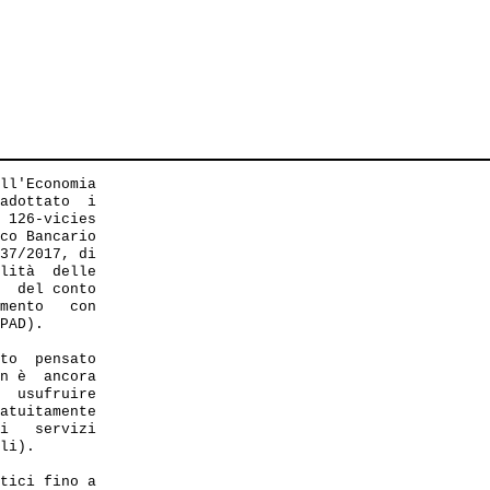
ll'Economia

adottato  i 

 126-vicies 

co Bancario 

37/2017, di

lità  delle 

  del conto 

mento   con 

PAD). 

to  pensato 

n è  ancora

  usufruire

atuitamente

i   servizi

li).

tici fino a
