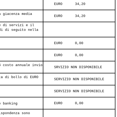
     EURO      34,20     
a giacenza media
     EURO      34,20     
e di servizi e il
di di seguito nella
     EURO      0,00     
     EURO      0,00     
4 costo annuale invio
     SRVIZIO NON DISPONIBILE     
ta di bollo di EURO
     SERVIZIO NON DISPONIBILE     
     SERVIZIO NON DISPONIBILE     
     EURO      0,00     
e banking
ispondenza sono