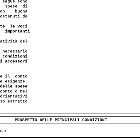
 segue sono

  spese  di

on    buona 

ostenuti da

te  le voci

  importanti
atività del

 necessario
 condizioni

i accessori 

e il  conto 

e esigenze.

delle spese 

conto o nel

orientativi

so estratto

PROSPETTO DELLE PRINCIPALI CONDIZIONI
nto