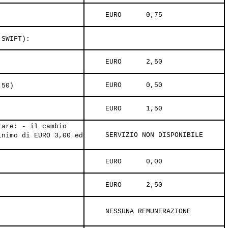
     EURO      0,75     
 SWIFT):
     EURO      2,50     
     EURO      0,50     
,50)
     EURO      1,50     
rare: - il cambio
     SERVIZIO NON DISPONIBILE     
inimo di EURO 3,00 ed
     EURO      0,00     
     EURO      2,50     
     NESSUNA REMUNERAZIONE     