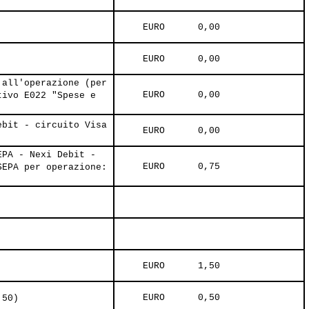
     EURO      0,00     
     EURO      0,00     
 all'operazione (per
     EURO      0,00     
tivo E022 "Spese e
ebit - circuito Visa
     EURO      0,00     
EPA - Nexi Debit -
     EURO      0,75     
SEPA per operazione:
     EURO      1,50     
     EURO      0,50     
,50)