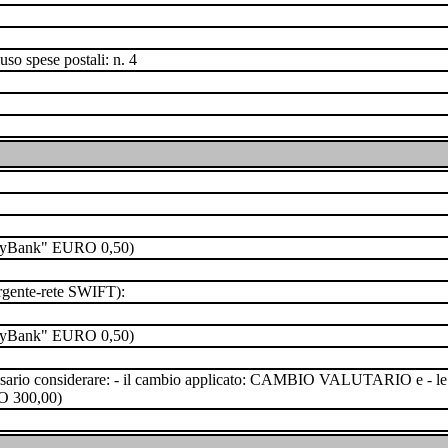
uso spese postali: n. 4
o "MyBank" EURO 0,50)
 urgente-rete SWIFT):
o "MyBank" EURO 0,50)
cessario considerare: - il cambio applicato: CAMBIO VALUTARIO e - le 
O 300,00)