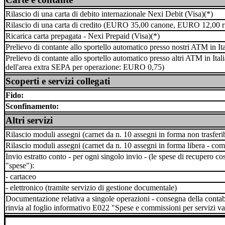
Rilascio di una carta di debito internazionale Nexi Debit (Visa)(*)
Rilascio di una carta di credito (EURO 35,00 canone, EURO 12,00 r
Ricarica carta prepagata - Nexi Prepaid (Visa)(*)
Prelievo di contante allo sportello automatico presso nostri ATM in Ita
Prelievo di contante allo sportello automatico presso altri ATM in Ital
dell'area extra SEPA per operazione: EURO 0,75)
Scoperti e servizi collegati
Fido:
Sconfinamento:
Altri servizi
Rilascio moduli assegni (carnet da n. 10 assegni in forma non trasferib
Rilascio moduli assegni (carnet da n. 10 assegni in forma libera - c
Invio estratto conto - per ogni singolo invio - (le spese di recupero 
"spese"):
- cartaceo
- elettronico (tramite servizio di gestione documentale)
Documentazione relativa a singole operazioni - consegna della contabi
rinvia al foglio informativo E022 "Spese e commissioni per servizi va