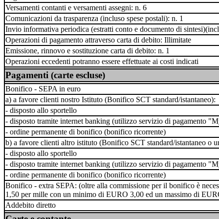
Versamenti contanti e versamenti assegni: n. 6
Comunicazioni da trasparenza (incluso spese postali): n. 1
Invio informativa periodica (estratti conto e documento di sintesi)(incl
Operazioni di pagamento attraverso carta di debito: Illimitate
Emissione, rinnovo e sostituzione carta di debito: n. 1
Operazioni eccedenti potranno essere effettuate ai costi indicati
Pagamenti (carte escluse)
Bonifico - SEPA in euro
a) a favore clienti nostro Istituto (Bonifico SCT standard/istantaneo):
- disposto allo sportello
- disposto tramite internet banking (utilizzo servizio di pagament
- ordine permanente di bonifico (bonifico ricorrente)
b) a favore clienti altro istituto (Bonifico SCT standard/istantaneo o
- disposto allo sportello
- disposto tramite internet banking (utilizzo servizio di pagament
- ordine permanente di bonifico (bonifico ricorrente)
Bonifico - extra SEPA: (oltre alla commissione per il bonifico è ne
1,50 per mille con un minimo di EURO 3,00 ed un massimo di EUR
Addebito diretto
Carte e contante