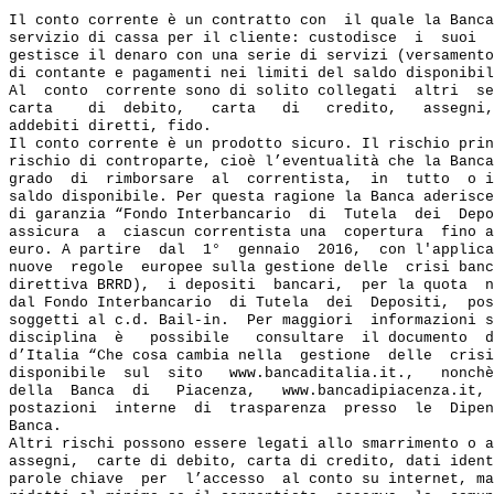
Il conto corrente è un contratto con  il quale la Banca
servizio di cassa per il cliente: custodisce  i  suoi  
gestisce il denaro con una serie di servizi (versamento
di contante e pagamenti nei limiti del saldo disponibil
Al  conto  corrente sono di solito collegati  altri  se
carta    di  debito,   carta   di   credito,   assegni,
addebiti diretti, fido.

Il conto corrente è un prodotto sicuro. Il rischio prin
rischio di controparte, cioè l’eventualità che la Banca
grado  di  rimborsare  al  correntista,  in  tutto  o i
saldo disponibile. Per questa ragione la Banca aderisce
di garanzia “Fondo Interbancario  di  Tutela  dei  Depo
assicura  a  ciascun correntista una  copertura  fino a
euro. A partire  dal  1°  gennaio  2016,  con l'applica
nuove  regole  europee sulla gestione delle  crisi banc
direttiva BRRD),  i depositi  bancari,  per la quota  n
dal Fondo Interbancario  di Tutela  dei  Depositi,  pos
soggetti al c.d. Bail-in.  Per maggiori  informazioni s
disciplina  è   possibile   consultare  il documento  d
d’Italia “Che cosa cambia nella  gestione  delle  crisi
disponibile  sul  sito   www.bancaditalia.it.,   nonchè
della  Banca  di   Piacenza,   www.bancadipiacenza.it, 
postazioni  interne  di  trasparenza  presso  le  Dipen
Banca.

Altri rischi possono essere legati allo smarrimento o a
assegni,  carte di debito, carta di credito, dati ident
parole chiave  per  l’accesso  al conto su internet, ma