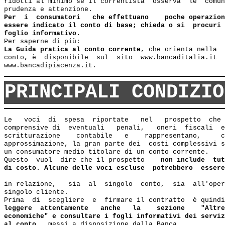
ridotti al minimo se il correntista  osserva  le  comun
prudenza e attenzione.
Per  i  consumatori   che effettuano    poche operazion
essere indicato il conto di base; chieda o si  procuri 
foglio informativo.
Per saperne di più:
La Guida pratica al conto corrente
, che orienta nella  
conto, è  disponibile  sul  sito  www.bancaditalia.it  
PRINCIPALI CONDIZIO
Le   voci  di  spesa  riportate   nel   prospetto  che 
comprensive di  eventuali   penali,   oneri  fiscali  e
scritturazione    contabile   e    rappresentano,     c
approssimazione, la gran parte dei  costi complessivi s
un consumatore medio titolare di un conto corrente.

Questo  vuol  dire che il prospetto    
non include  tut
di costo. Alcune delle voci escluse  potrebbero  essere
in relazione,   sia  al  singolo  conto,  sia  all'oper
singolo cliente.

Prima  di  scegliere  e  firmare il contratto  è quindi
leggere  attentamente   anche   la    sezione    "Altre
economiche" e consultare i fogli informativi dei serviz
al conto,  
messi a disposizione dalla Banca.
