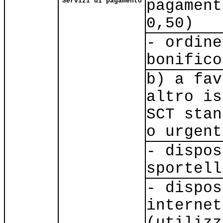
Servizi di pagamento
pagament
0,50)
- ordine
bonifico
b) a fav
altro is
SCT stan
o urgent
- dispos
sportell
- dispos
internet
(utilizz