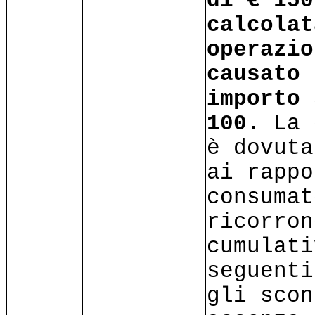
di € 150
calcolat
operazio
causato 
importo 
100.
La 
è dovuta
ai rappo
consumat
ricorron
cumulati
seguenti
gli scon