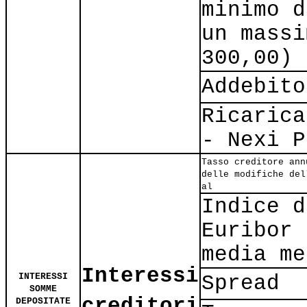
minimo d
un massi
300,00)
Addebito
Ricarica
- Nexi P
Tasso creditore ann
delle modifiche del
al
Indice d
Euribor 
media me
Interessi
INTERESSI
Spread
SOMME
creditori
DEPOSITATE