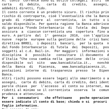
Al  conto  corrente sono di solito collegati  altri  se
carta    di  debito,   carta   di   credito,   assegni,
addebiti diretti, fido.

Il conto corrente è un prodotto sicuro. Il rischio prin
rischio di controparte, cioè l’eventualità che la Banca
grado  di  rimborsare  al  correntista,  in  tutto  o i
saldo disponibile. Per questa ragione la Banca aderisce
di garanzia “Fondo Interbancario  di  Tutela  dei  Depo
assicura  a  ciascun correntista una  copertura  fino a
euro. A partire  dal  1°  gennaio  2016,  con l'applica
nuove  regole  europee sulla gestione delle  crisi banc
direttiva BRRD),  i depositi  bancari,  per la quota  n
dal Fondo Interbancario  di Tutela  dei  Depositi,  pos
soggetti al c.d. Bail-in.  Per maggiori  informazioni s
disciplina  è   possibile   consultare  il documento  d
d’Italia “Che cosa cambia nella  gestione  delle  crisi
disponibile  sul  sito   www.bancaditalia.it.,   nonchè
della  Banca  di   Piacenza,   www.bancadipiacenza.it, 
postazioni  interne  di  trasparenza  presso  le  Dipen
Banca.

Altri rischi possono essere legati allo smarrimento o a
assegni,  carte di debito, carta di credito, dati ident
parole chiave  per  l’accesso  al conto su internet, ma
ridotti al minimo se il correntista  osserva  le  comun
prudenza e attenzione.
Per  i  consumatori   che effettuano    poche operazion
essere indicato il conto di base; chieda o si  procuri 
foglio informativo.