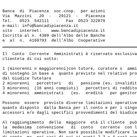
Banca  di  Piacenza  soc.coop.  per azioni

Via  Mazzini   20  -   29121  -   Piacenza

Tel.   0523  542111   -   Fax  0523 322870

e-mail: info@bancadipiacenza.it 

sito   internet:    www.bancadipiacenza.it

Iscritta al n. 4389 dell’Albo delle Banche 

Il  Conto  Corrente  Amministrati è riservato esclusiva
clientela di cui sotto:

1 (minorenni o maggiorenni)con tutore, curatore o  ammi
di sostegno in base a  quanto previsto nel relativo pro
dal Giudice Tutelare

2 minorenni   percettori   di   pensione (es. invalidit
3 minorenni  (16 anni compiuti)   percettori di reddito
4 minorenni  amministrati   (es.  eredità   per genitor
Possono  essere  previste diverse limitazioni operative
quanto disposto  dalla Banca per il conto e per i singo
accessori e/o dagli specifici provvedimenti del Giudice
Al raggiungimento  della  maggiore  età il cliente  può
la  medesima  convenzione   di  conto   corrente  con l
limitazioni operative. Non sarà possibile modificare la