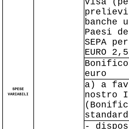
Visa (pe
prelievi
banche u
Paesi de
SEPA per
EURO 2,5
Bonifico
euro
a) a fav
SPESE
nostro I
VARIABILI
(Bonific
standard
- dispos