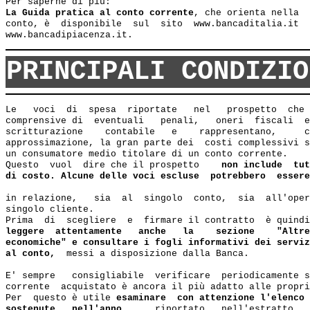
Per saperne di più:
La Guida pratica al conto corrente
, che orienta nella  
conto, è  disponibile  sul  sito  www.bancaditalia.it  
PRINCIPALI CONDIZIO
Le   voci  di  spesa  riportate   nel   prospetto  che 
comprensive di  eventuali   penali,   oneri  fiscali  e
scritturazione    contabile   e    rappresentano,     c
approssimazione, la gran parte dei  costi complessivi s
un consumatore medio titolare di un conto corrente.

Questo  vuol  dire che il prospetto    
non include  tut
di costo. Alcune delle voci escluse  potrebbero  essere
in relazione,   sia  al  singolo  conto,  sia  all'oper
singolo cliente.

Prima  di  scegliere  e  firmare il contratto  è quindi
leggere  attentamente   anche   la    sezione    "Altre
economiche" e consultare i fogli informativi dei serviz
al conto,  
messi a disposizione dalla Banca.

E' sempre   consigliabile  verificare  periodicamente s
corrente  acquistato è ancora il più adatto alle propri
Per  questo è utile 
esaminare  con attenzione l'elenco 
sostenute   nell'anno,   
  riportato   nell'estratto   