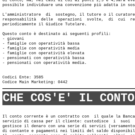
di conto, ma, nei casi di cui ai punti 2,3 e 4,sarà eve
possibile individuare una convenzione più adatta in sos
L'amministratore  di  sostegno, il tutore o il curatore
responsabilità  delle  operazioni  svolte,  di  cui  re
periodicamente il Giudice Tutelare.

Questo conto è destinato ai seguenti profili:

- giovani

- famiglie con operatività bassa

- famiglie con operatività media

- famiglie con operatività elevata

- pensionati con operatività bassa

- pensionati con operatività media.

Codici Ente: 3585 

CHE COS'E' IL CONTO
Il conto corrente è un contratto con  il quale la Banca
servizio di cassa per il cliente: custodisce  i  suoi  
gestisce il denaro con una serie di servizi (versamento
di contante e pagamenti nei limiti del saldo disponibil