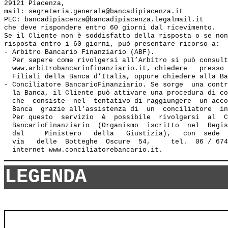
29121 Piacenza,

mail: segreteria.generale@bancadipiacenza.it

PEC: bancadipiacenza@bancadipiacenza.legalmail.it

che deve rispondere entro 60 giorni dal ricevimento.

Se il Cliente non è soddisfatto della risposta o se non
risposta entro i 60 giorni, può presentare ricorso a:

- Arbitro Bancario Finanziario (ABF). 

  Per sapere come rivolgersi all’Arbitro si può consult
  www.arbitrobancariofinanziario.it, chiedere   presso 
  Filiali della Banca d’Italia, oppure chiedere alla Ba
- Conciliatore BancarioFinanziario. Se sorge  una contr
  la Banca, il Cliente può attivare una procedura di co
  che  consiste  nel  tentativo di raggiungere  un acco
  Banca  grazie all'assistenza di  un  conciliatore  in
  Per questo  servizio  è  possibile  rivolgersi  al  C
  BancarioFinanziario  (Organismo  iscritto  nel  Regis
  dal     Ministero   della   Giustizia),   con  sede  
  via   delle  Botteghe  Oscure  54,     tel.  06 / 674
LEGENDA