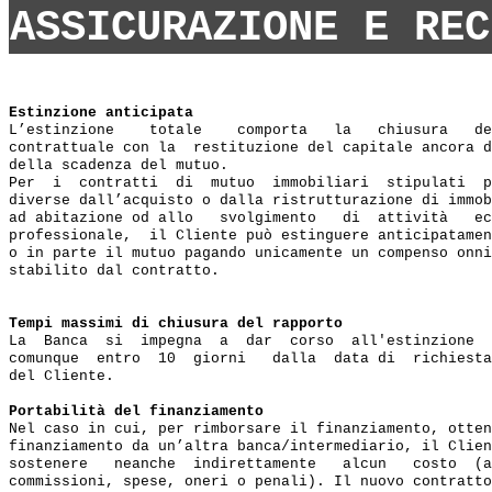
ASSICURAZIONE E REC
Estinzione anticipata
L’estinzione    totale    comporta   la   chiusura   de
contrattuale con la  restituzione del capitale ancora d
della scadenza del mutuo.

Per  i  contratti  di  mutuo  immobiliari  stipulati  p
diverse dall’acquisto o dalla ristrutturazione di immob
ad abitazione od allo   svolgimento   di  attività   ec
professionale,  il Cliente può estinguere anticipatamen
o in parte il mutuo pagando unicamente un compenso onni
stabilito dal contratto.

Tempi massimi di chiusura del rapporto
La  Banca  si  impegna  a  dar  corso  all'estinzione  
comunque  entro  10  giorni   dalla  data di  richiesta
del Cliente.

Portabilità del finanziamento
Nel caso in cui, per rimborsare il finanziamento, otten
finanziamento da un’altra banca/intermediario, il Clien
sostenere   neanche  indirettamente   alcun   costo  (a
commissioni, spese, oneri o penali). Il nuovo contratto