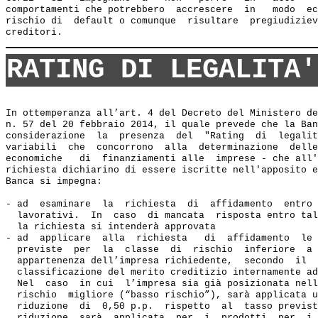
comportamenti che potrebbero  accrescere  in   modo  ec
rischio di  default o comunque  risultare  pregiudiziev
RATING DI LEGALITA'
In ottemperanza all’art. 4 del Decreto del Ministero de
n. 57 del 20 febbraio 2014, il quale prevede che la Ban
considerazione  la  presenza  del  "Rating  di  legalit
variabili  che  concorrono  alla  determinazione  delle
economiche   di  finanziamenti alle  imprese - che all'
richiesta dichiarino di essere iscritte nell'apposito e
Banca si impegna:  

- ad  esaminare  la  richiesta  di  affidamento  entro 
  lavorativi.  In  caso  di mancata  risposta entro tal
  la richiesta si intenderà approvata 

- ad  applicare  alla  richiesta   di  affidamento  le 
  previste  per  la  classe  di  rischio  inferiore  a 
  appartenenza dell’impresa richiedente,  secondo  il  
  classificazione del merito creditizio internamente ad
  Nel  caso  in cui  l’impresa sia già posizionata nell
  rischio  migliore (“basso rischio”), sarà applicata u
  riduzione  di  0,50 p.p.  rispetto  al  tasso previst
  riduzione  sarà  applicata  per  i  prodotti  per  i 