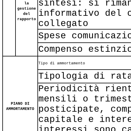
sintesi: si rima
la
gestione
informativo del 
del
rapporto
collegato
Spese comunicazi
Compenso estinzi
Tipo di ammortamento
Tipologia di rat
Periodicità rien
mensili o trimes
PIANO DI
posticipate, com
AMMORTAMENTO
capitale e inter
interessi sono c