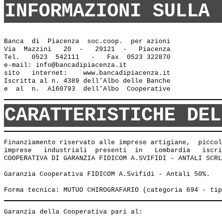
INFORMAZIONI SULLA 
Banca  di  Piacenza  soc.coop.  per azioni

Via  Mazzini   20  -   29121  -   Piacenza

Tel.   0523  542111   -   Fax  0523 322870

e-mail: info@bancadipiacenza.it 

sito   internet:    www.bancadipiacenza.it

Iscritta al n. 4389 dell’Albo delle Banche 

CARATTERISTICHE DEL
Finanziamento riservato alle imprese artigiane,  piccol
imprese   industriali  presenti  in   Lombardia   iscri
COOPERATIVA DI GARANZIA FIDICOM A.SVIFIDI - ANTALI SCRL
Garanzia Cooperativa FIDICOM A.Svifidi - Antali 50%.  
