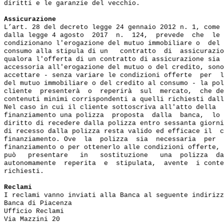
diritti e le garanzie del vecchio.

Assicurazione
L’art. 28 del decreto legge 24 gennaio 2012 n. 1, come 
dalla legge 4 agosto  2017  n.  124,  prevede  che  le 
condizionano l'erogazione del mutuo immobiliare o  del 
consumo alla stipula di un   contratto  di  assicurazio
qualora l'offerta di un contratto di assicurazione sia 
accessoria all'erogazione del mutuo o del credito, sono
accettare - senza variare le condizioni offerte  per  l
del mutuo immobiliare o del credito al consumo - la pol
cliente  presenterà  o  reperirà  sul  mercato,  che de
contenuti minimi corrispondenti a quelli richiesti dall
Nel caso in cui il cliente sottoscriva all'atto della  
finanziamento una polizza  proposta  dalla  banca,  lo 
diritto di recedere dalla polizza entro sessanta giorni
di recesso dalla polizza resta valido ed efficace il  c
finanziamento. Ove  la  polizza  sia  necessaria  per  
finanziamento o per ottenerlo alle condizioni offerte, 
può   presentare   in   sostituzione   una  polizza  da
autonomamente  reperita  e  stipulata,  avente  i conte
richiesti.

Reclami
I reclami vanno inviati alla Banca al seguente indirizz
Banca di Piacenza

Ufficio Reclami

Via Mazzini 20
