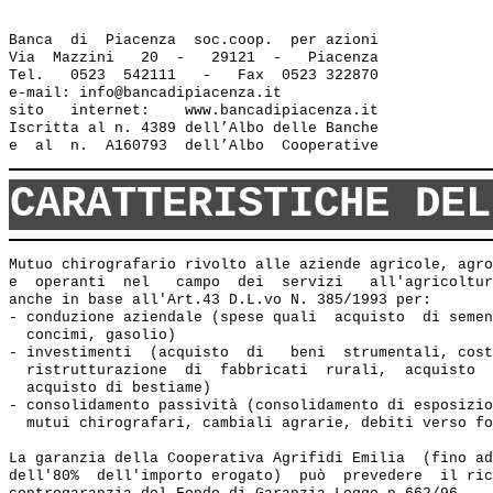
Banca  di  Piacenza  soc.coop.  per azioni

Via  Mazzini   20  -   29121  -   Piacenza

Tel.   0523  542111   -   Fax  0523 322870

e-mail: info@bancadipiacenza.it 

sito   internet:    www.bancadipiacenza.it

Iscritta al n. 4389 dell’Albo delle Banche 

CARATTERISTICHE DEL
Mutuo chirografario rivolto alle aziende agricole, agro
e  operanti  nel   campo  dei  servizi   all'agricoltur
anche in base all'Art.43 D.L.vo N. 385/1993 per:

- conduzione aziendale (spese quali  acquisto  di semen
  concimi, gasolio) 

- investimenti  (acquisto  di   beni  strumentali, cost
  ristrutturazione  di  fabbricati  rurali,  acquisto  
  acquisto di bestiame)

- consolidamento passività (consolidamento di esposizio
  mutui chirografari, cambiali agrarie, debiti verso fo
La garanzia della Cooperativa Agrifidi Emilia  (fino ad
dell'80%  dell'importo erogato)  può  prevedere  il ric