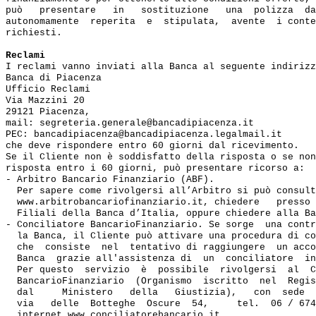
può   presentare   in   sostituzione   una  polizza  da
autonomamente  reperita  e  stipulata,  avente  i conte
richiesti.

Reclami
I reclami vanno inviati alla Banca al seguente indirizz
Banca di Piacenza

Ufficio Reclami

Via Mazzini 20

29121 Piacenza,

mail: segreteria.generale@bancadipiacenza.it

PEC: bancadipiacenza@bancadipiacenza.legalmail.it

che deve rispondere entro 60 giorni dal ricevimento.

Se il Cliente non è soddisfatto della risposta o se non
risposta entro i 60 giorni, può presentare ricorso a:

- Arbitro Bancario Finanziario (ABF). 

  Per sapere come rivolgersi all’Arbitro si può consult
  www.arbitrobancariofinanziario.it, chiedere   presso 
  Filiali della Banca d’Italia, oppure chiedere alla Ba
- Conciliatore BancarioFinanziario. Se sorge  una contr
  la Banca, il Cliente può attivare una procedura di co
  che  consiste  nel  tentativo di raggiungere  un acco
  Banca  grazie all'assistenza di  un  conciliatore  in
  Per questo  servizio  è  possibile  rivolgersi  al  C
  BancarioFinanziario  (Organismo  iscritto  nel  Regis
  dal     Ministero   della   Giustizia),   con  sede  
  via   delle  Botteghe  Oscure  54,     tel.  06 / 674