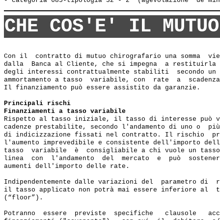
CHE COS'E' IL MUTUO
Con il  contratto di mutuo chirografario una somma  vie
dalla  Banca al Cliente, che si impegna  a restituirla 
degli interessi contrattualmente stabiliti  secondo un 
ammortamento a tasso  variabile, con  rate  a  scadenza
Il finanziamento può essere assistito da garanzie.

Principali rischi
Finanziamenti a tasso variabile
Rispetto al tasso iniziale, il tasso di interesse può v
cadenze prestabilite, secondo l'andamento di uno o  più
di indicizzazione fissati nel contratto. Il rischio  pr
l'aumento imprevedibile e consistente dell'importo dell
tasso  variabile  è  consigliabile a chi vuole un tasso
linea  con  l'andamento  del  mercato  e  può  sostener
aumenti dell'importo delle rate.

Indipendentemente dalle variazioni del  parametro di  r
il tasso applicato non potrà mai essere inferiore al  t
(“floor”).

Potranno  essere  previste  specifiche   clausole   acc