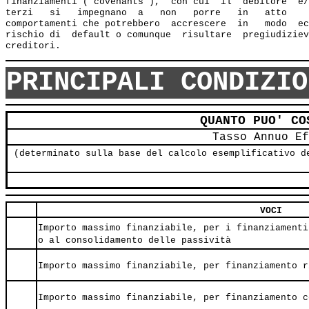
finanziamenti ("covenants"),  con cui  il  debitore  e/
terzi   si   impegnano  a   non   porre   in   atto    
comportamenti che potrebbero  accrescere  in   modo  ec
rischio di  default o comunque  risultare  pregiudiziev
PRINCIPALI CONDIZIO
QUANTO PUO' CO
Tasso Annuo Ef
(determinato sulla base del calcolo esemplificativo d
VOCI
Importo massimo finanziabile, per i finanziamenti
o al consolidamento delle passività
Importo massimo finanziabile, per finanziamento r
Importo massimo finanziabile, per finanziamento c