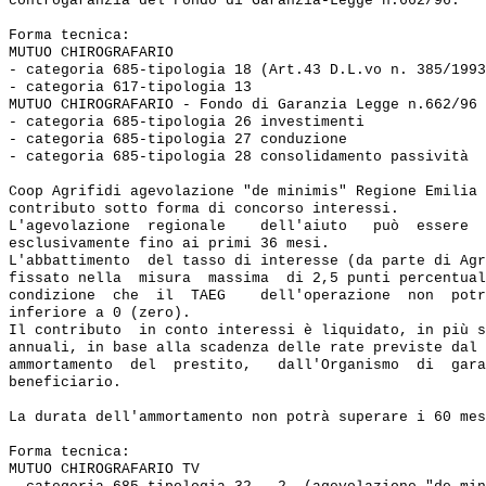
controgaranzia del Fondo di Garanzia-Legge n.662/96. 

Forma tecnica:

MUTUO CHIROGRAFARIO

- categoria 685-tipologia 18 (Art.43 D.L.vo n. 385/1993
- categoria 617-tipologia 13

MUTUO CHIROGRAFARIO - Fondo di Garanzia Legge n.662/96

- categoria 685-tipologia 26 investimenti 

- categoria 685-tipologia 27 conduzione 

- categoria 685-tipologia 28 consolidamento passività

Coop Agrifidi agevolazione "de minimis" Regione Emilia 
contributo sotto forma di concorso interessi. 

L'agevolazione  regionale    dell'aiuto   può  essere  
esclusivamente fino ai primi 36 mesi. 

L'abbattimento  del tasso di interesse (da parte di Agr
fissato nella  misura  massima  di 2,5 punti percentual
condizione  che  il  TAEG    dell'operazione  non  potr
inferiore a 0 (zero).

Il contributo  in conto interessi è liquidato, in più s
annuali, in base alla scadenza delle rate previste dal 
ammortamento  del  prestito,   dall'Organismo  di  gara
beneficiario. 

La durata dell'ammortamento non potrà superare i 60 mes
Forma tecnica:

MUTUO CHIROGRAFARIO TV
