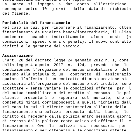
La  Banca  si  impegna  a  dar  corso  all'estinzione  
comunque  entro  10  giorni   dalla  data di  richiesta
del Cliente.

Portabilità del finanziamento
Nel caso in cui, per rimborsare il finanziamento, otten
finanziamento da un’altra banca/intermediario, il Clien
sostenere   neanche  indirettamente   alcun   costo  (a
commissioni, spese, oneri o penali). Il nuovo contratto
diritti e le garanzie del vecchio.

Assicurazione
L’art. 28 del decreto legge 24 gennaio 2012 n. 1, come 
dalla legge 4 agosto  2017  n.  124,  prevede  che  le 
condizionano l'erogazione del mutuo immobiliare o  del 
consumo alla stipula di un   contratto  di  assicurazio
qualora l'offerta di un contratto di assicurazione sia 
accessoria all'erogazione del mutuo o del credito, sono
accettare - senza variare le condizioni offerte  per  l
del mutuo immobiliare o del credito al consumo - la pol
cliente  presenterà  o  reperirà  sul  mercato,  che de
contenuti minimi corrispondenti a quelli richiesti dall
Nel caso in cui il cliente sottoscriva all'atto della  
finanziamento una polizza  proposta  dalla  banca,  lo 
diritto di recedere dalla polizza entro sessanta giorni
di recesso dalla polizza resta valido ed efficace il  c
finanziamento. Ove  la  polizza  sia  necessaria  per  
finanziamento o per ottenerlo alle condizioni offerte, 