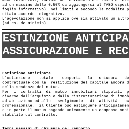
meno favorevoli, incluso un incremento del tasso d’inte
ad un massimo dello 0,50% da aggiungersi al TAEG espost
foglio informativo), nei limiti e secondo le modalità p
citato accordo integrativo.

L'agevolazione non si applica ove sia attivato un altro
ESTINZIONE ANTICIPA
ASSICURAZIONE E REC
Estinzione anticipata
L’estinzione    totale    comporta   la   chiusura   de
contrattuale con la  restituzione del capitale ancora d
della scadenza del mutuo.

Per  i  contratti  di  mutuo  immobiliari  stipulati  p
diverse dall’acquisto o dalla ristrutturazione di immob
ad abitazione od allo   svolgimento   di  attività   ec
professionale,  il Cliente può estinguere anticipatamen
o in parte il mutuo pagando unicamente un compenso onni
stabilito dal contratto.

Tempi massimi di chiusura del rapporto