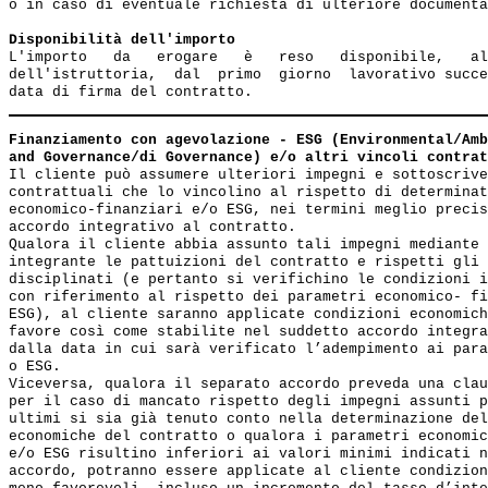
o in caso di eventuale richiesta di ulteriore documenta
Disponibilità dell'importo
L'importo   da   erogare   è   reso   disponibile,   al
dell'istruttoria,  dal  primo  giorno  lavorativo succe
Finanziamento con agevolazione - ESG (Environmental/Amb
and Governance/di Governance) e/o altri vincoli contrat
Il cliente può assumere ulteriori impegni e sottoscrive
contrattuali che lo vincolino al rispetto di determinat
economico-finanziari e/o ESG, nei termini meglio precis
accordo integrativo al contratto.

Qualora il cliente abbia assunto tali impegni mediante 
integrante le pattuizioni del contratto e rispetti gli 
disciplinati (e pertanto si verifichino le condizioni i
con riferimento al rispetto dei parametri economico- fi
ESG), al cliente saranno applicate condizioni economich
favore così come stabilite nel suddetto accordo integra
dalla data in cui sarà verificato l’adempimento ai para
o ESG. 

Viceversa, qualora il separato accordo preveda una clau
per il caso di mancato rispetto degli impegni assunti p
ultimi si sia già tenuto conto nella determinazione del
economiche del contratto o qualora i parametri economic
e/o ESG risultino inferiori ai valori minimi indicati n
accordo, potranno essere applicate al cliente condizion