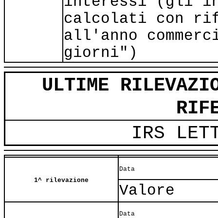
interessi (gli i
calcolati con ri
all'anno commerc
giorni")
ULTIME RILEVAZI
RIF
IRS LET
Data
1^ rilevazione
Valore
Data