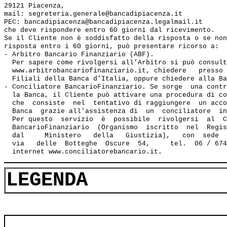
29121 Piacenza,

mail: segreteria.generale@bancadipiacenza.it

PEC: bancadipiacenza@bancadipiacenza.legalmail.it

che deve rispondere entro 60 giorni dal ricevimento.

Se il Cliente non è soddisfatto della risposta o se non
risposta entro i 60 giorni, può presentare ricorso a:

- Arbitro Bancario Finanziario (ABF). 

  Per sapere come rivolgersi all’Arbitro si può consult
  www.arbitrobancariofinanziario.it, chiedere   presso 
  Filiali della Banca d’Italia, oppure chiedere alla Ba
- Conciliatore BancarioFinanziario. Se sorge  una contr
  la Banca, il Cliente può attivare una procedura di co
  che  consiste  nel  tentativo di raggiungere  un acco
  Banca  grazie all'assistenza di  un  conciliatore  in
  Per questo  servizio  è  possibile  rivolgersi  al  C
  BancarioFinanziario  (Organismo  iscritto  nel  Regis
  dal     Ministero   della   Giustizia),   con  sede  
  via   delle  Botteghe  Oscure  54,     tel.  06 / 674
LEGENDA