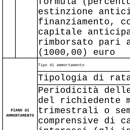
formula (percent
estinzione antic
finanziamento, c
capitale anticip
rimborsato pari 
(1000,00) euro
Tipo di ammortamento
Tipologia di rat
Periodicità dell
del richiedente 
trimestrali o se
PIANO DI
AMMORTAMENTO
comprensive di c