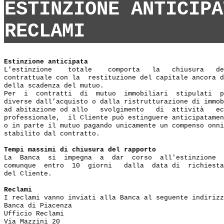
ESTINZIONE ANTICIPA
RECLAMI
Estinzione anticipata
L’estinzione    totale    comporta   la   chiusura   de
contrattuale con la  restituzione del capitale ancora d
della scadenza del mutuo.

Per  i  contratti  di  mutuo  immobiliari  stipulati  p
diverse dall’acquisto o dalla ristrutturazione di immob
ad abitazione od allo   svolgimento   di  attività   ec
professionale,  il Cliente può estinguere anticipatamen
o in parte il mutuo pagando unicamente un compenso onni
stabilito dal contratto.

Tempi massimi di chiusura del rapporto
La  Banca  si  impegna  a  dar  corso  all'estinzione  
comunque  entro  10  giorni   dalla  data di  richiesta
del Cliente.

Reclami
I reclami vanno inviati alla Banca al seguente indirizz
Banca di Piacenza

Ufficio Reclami

Via Mazzini 20
