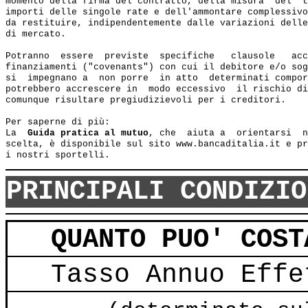
momento della firma del contratto, della misura  del  t
importi delle singole rate e dell'ammontare complessivo
da restituire, indipendentemente dalle variazioni delle
di mercato.

Potranno  essere  previste  specifiche   clausole   acc
finanziamenti ("covenants") con cui il debitore e/o sog
si  impegnano a  non porre  in atto  determinati compor
potrebbero accrescere in  modo eccessivo  il rischio di
comunque risultare pregiudizievoli per i creditori.   

Per saperne di più:

La  
Guida pratica al mutuo
, che  aiuta a  orientarsi  n
scelta, è disponibile sul sito www.bancaditalia.it e pr
PRINCIPALI CONDIZIO
QUANTO PUO' COST
Tasso Annuo Effe