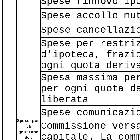
Spese rinnovo ip
Spese accollo mu
Spese cancellazi
Spese per restri
d'ipoteca, frazi
ogni quota deriv
Spesa massima pe
per ogni quota d
liberata
Spese comunicazi
Spese per
Commissione vers
la
gestione
capitale. La com
del