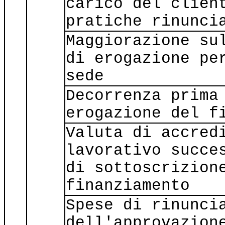
carico del clien
pratiche rinunci
Maggiorazione su
di erogazione pe
sede
Decorrenza prima
erogazione del f
Valuta di accred
lavorativo succe
di sottoscrizion
finanziamento
Spese di rinunci
dell'approvazion