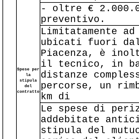
- oltre € 2.000.
preventivo.
Limitatamente ad
ubicati fuori da
Piacenza, è inol
il tecnico, in b
Spese per
distanze comples
la
stipula
percorse, un rim
del
contratto
km di
Le spese di peri
addebitate antic
stipula del mutu