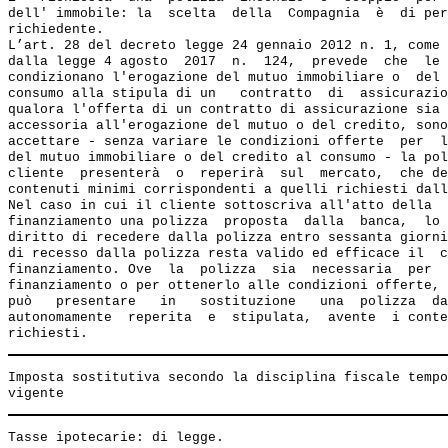
dell' immobile: la  scelta  della  Compagnia  è  di per
richiedente.

L’art. 28 del decreto legge 24 gennaio 2012 n. 1, come 
dalla legge 4 agosto  2017  n.  124,  prevede  che  le 
condizionano l'erogazione del mutuo immobiliare o  del 
consumo alla stipula di un   contratto  di  assicurazio
qualora l'offerta di un contratto di assicurazione sia 
accessoria all'erogazione del mutuo o del credito, sono
accettare - senza variare le condizioni offerte  per  l
del mutuo immobiliare o del credito al consumo - la pol
cliente  presenterà  o  reperirà  sul  mercato,  che de
contenuti minimi corrispondenti a quelli richiesti dall
Nel caso in cui il cliente sottoscriva all'atto della  
finanziamento una polizza  proposta  dalla  banca,  lo 
diritto di recedere dalla polizza entro sessanta giorni
di recesso dalla polizza resta valido ed efficace il  c
finanziamento. Ove  la  polizza  sia  necessaria  per  
finanziamento o per ottenerlo alle condizioni offerte, 
può   presentare   in   sostituzione   una  polizza  da
autonomamente  reperita  e  stipulata,  avente  i conte
Imposta sostitutiva secondo la disciplina fiscale tempo