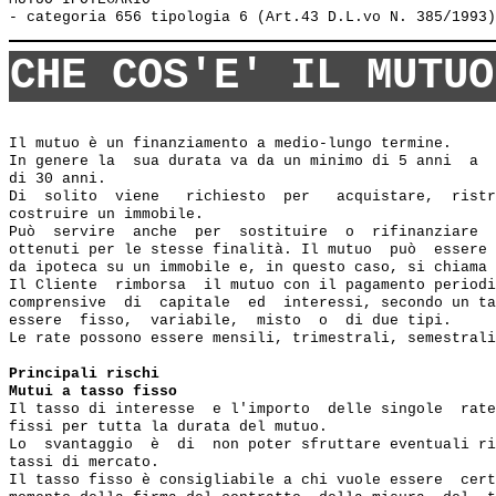
CHE COS'E' IL MUTUO
Il mutuo è un finanziamento a medio-lungo termine.

In genere la  sua durata va da un minimo di 5 anni  a  
di 30 anni.

Di  solito  viene   richiesto  per   acquistare,  ristr
costruire un immobile.

Può  servire  anche  per  sostituire  o  rifinanziare  
ottenuti per le stesse finalità. Il mutuo  può  essere 
da ipoteca su un immobile e, in questo caso, si chiama 
Il Cliente  rimborsa  il mutuo con il pagamento periodi
comprensive  di  capitale  ed  interessi, secondo un ta
essere  fisso,  variabile,  misto  o  di due tipi.

Le rate possono essere mensili, trimestrali, semestrali
Principali rischi
Mutui a tasso fisso
Il tasso di interesse  e l'importo  delle singole  rate
fissi per tutta la durata del mutuo.

Lo  svantaggio  è  di  non poter sfruttare eventuali ri
tassi di mercato.

Il tasso fisso è consigliabile a chi vuole essere  cert