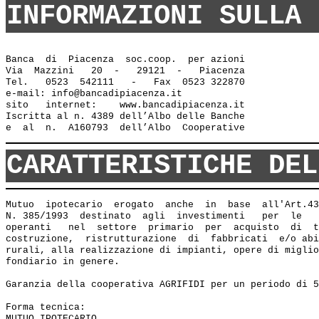
INFORMAZIONI SULLA 
Banca  di  Piacenza  soc.coop.  per azioni

Via  Mazzini   20  -   29121  -   Piacenza

Tel.   0523  542111   -   Fax  0523 322870

e-mail: info@bancadipiacenza.it 

sito   internet:    www.bancadipiacenza.it

Iscritta al n. 4389 dell’Albo delle Banche 

CARATTERISTICHE DEL
Mutuo  ipotecario  erogato  anche  in  base  all'Art.43
N. 385/1993  destinato  agli  investimenti   per  le   
operanti   nel  settore  primario  per  acquisto  di  t
costruzione,  ristrutturazione  di  fabbricati  e/o abi
rurali, alla realizzazione di impianti, opere di miglio
fondiario in genere. 

Garanzia della cooperativa AGRIFIDI per un periodo di 5
Forma tecnica:

MUTUO IPOTECARIO
