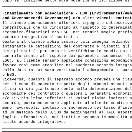
Finanziamento con agevolazione - ESG (Environmental/Amb
and Governance/di Governance) e/o altri vincoli contrat
Il cliente può assumere ulteriori impegni e sottoscrive
contrattuali che lo vincolino al rispetto di determinat
economico-finanziari e/o ESG, nei termini meglio precis
accordo integrativo al contratto.

Qualora il cliente abbia assunto tali impegni mediante 
integrante le pattuizioni del contratto e rispetti gli 
disciplinati (e pertanto si verifichino le condizioni i
con riferimento al rispetto dei parametri economico- fi
ESG), al cliente saranno applicate condizioni economich
favore così come stabilite nel suddetto accordo integra
dalla data in cui sarà verificato l’adempimento ai para
o ESG. 

Viceversa, qualora il separato accordo preveda una clau
per il caso di mancato rispetto degli impegni assunti p
ultimi si sia già tenuto conto nella determinazione del
economiche del contratto o qualora i parametri economic
e/o ESG risultino inferiori ai valori minimi indicati n
accordo, potranno essere applicate al cliente condizion
meno favorevoli, incluso un incremento del tasso d’inte
ad un massimo dello 0,50% da aggiungersi al TAEG espost
foglio informativo), nei limiti e secondo le modalità p