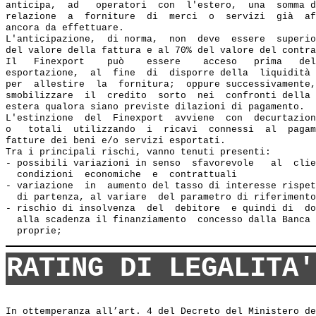
anticipa,  ad   operatori  con  l'estero,  una  somma d
relazione  a  forniture  di  merci  o  servizi  già  af
ancora da effettuare.

L'anticipazione,  di norma,  non  deve  essere  superio
del valore della fattura e al 70% del valore del contra
Il   Finexport    può    essere    acceso   prima   del
esportazione,  al  fine  di  disporre della  liquidità 
per  allestire  la  fornitura;  oppure successivamente,
smobilizzare  il  credito  sorto  nei  confronti della 
estera qualora siano previste dilazioni di pagamento.

L'estinzione  del  Finexport  avviene  con  decurtazion
o   totali  utilizzando  i  ricavi  connessi  al  pagam
fatture dei beni e/o servizi esportati.

Tra i principali rischi, vanno tenuti presenti:

- possibili variazioni in senso  sfavorevole   al  clie
  condizioni  economiche  e  contrattuali  

- variazione  in  aumento del tasso di interesse rispet
  di partenza, al variare  del parametro di riferimento
- rischio di insolvenza  del  debitore  e quindi di  do
  alla scadenza il finanziamento  concesso dalla Banca 
RATING DI LEGALITA'
In ottemperanza all’art. 4 del Decreto del Ministero de