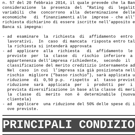
n. 57 del 20 febbraio 2014, il quale prevede che la Ban
considerazione  la  presenza  del  "Rating  di  legalit
variabili  che  concorrono  alla  determinazione  delle
economiche   di  finanziamenti alle  imprese - che all'
richiesta dichiarino di essere iscritte nell'apposito e
Banca si impegna:  

- ad  esaminare  la  richiesta  di  affidamento  entro 
  lavorativi.  In  caso  di mancata  risposta entro tal
  la richiesta si intenderà approvata 

- ad  applicare  alla  richiesta   di  affidamento  le 
  previste  per  la  classe  di  rischio  inferiore  a 
  appartenenza dell’impresa richiedente,  secondo  il  
  classificazione del merito creditizio internamente ad
  Nel  caso  in cui  l’impresa sia già posizionata nell
  rischio  migliore (“basso rischio”), sarà applicata u
  riduzione  di  0,50 p.p.  rispetto  al  tasso previst
  riduzione  sarà  applicata  per  i  prodotti  per  i 
  prevista diversificazione in base alla classe di meri
  la  classe  di  merito  non  è  determinabile  (nuova
  clientela) 

- ad  applicare  una riduzione del 50% delle spese di i
PRINCIPALI CONDIZIO