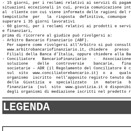
- 15 giorni, per i reclami relativi ai servizi di pagam
situazioni eccezionali in cui, previa comunicazione int
al  cliente con cui viene informato delle ragioni del r
tempistiche  per   la  risposta  definitiva, comunque  
superare i 35 giorni lavorativi

- 60 giorni, per i reclami relativi ai prodotti e servi
e finanziari, 

prima di ricorrere al giudice può rivolgersi a:

- Arbitro Bancario Finanziario (ABF). 

  Per sapere come rivolgersi all’Arbitro si può consult
  www.arbitrobancariofinanziario.it, chiedere   presso 
  Filiali della Banca d’Italia, oppure chiedere alla Ba
- Conciliatore   BancarioFinanziario   -   Associazione
  soluzione    delle   controversie    bancarie,   fina
  societarie – ADR (il Regolamento del Conciliatore è c
  sul  sito  www.conciliatorebancario.it)  o  a   quals
  organismo  iscritto  nell'apposito registro tenuto da
  della  Giustizia  e  specializzato   in   materia   b
  finanziaria  (sul  sito  www.giustizia.it è disponibi
LEGENDA