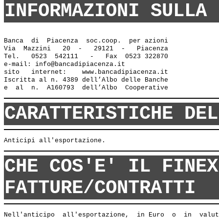
INFORMAZIONI SULLA 
Banca  di  Piacenza  soc.coop.  per azioni

Via  Mazzini   20  -   29121  -   Piacenza

Tel.   0523  542111   -   Fax  0523 322870

e-mail: info@bancadipiacenza.it 

sito   internet:    www.bancadipiacenza.it

Iscritta al n. 4389 dell’Albo delle Banche 

CARATTERISTICHE DEL
CHE COS'E' IL FINEX
FATTURE/CONTRATTI
Nell'anticipo  all'esportazione,  in Euro  o  in  valut