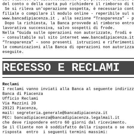
del conto o della carta può richiedere il rimborso di t
 Se si rileva un'operazione sospetta, è necessario cont
filiale o compilare il modulo online - reperibile sul s
www.bancadipiacenza.it , alla sezione “Trasparenza” - p
 Dopo la richiesta, la Banca provvede al rimborso entro
lavorativa successiva, salvo sospetti di frode.

Nella “Guida sulle operazioni non autorizzate, frodi e 
– consultabile sul sito internet www.bancadipiacenza.it
“Trasparenza” – sono presenti  istruzioni e riferimenti
le comunicazioni alla Banca di operazioni non autorizza
RECESSO E RECLAMI
Reclami
I reclami vanno inviati alla Banca al seguente indirizz
Banca di Piacenza

Ufficio Reclami

Via Mazzini 20

29121 Piacenza,

mail: segreteria.generale@bancadipiacenza.it

PEC: bancadipiacenza@bancadipiacenza.legalmail.it

che deve rispondere entro 60 giorni dal ricevimento.

Se il Cliente non è soddisfatto della risposta o se non
risposta  entro  i seguenti termini massimi: 
