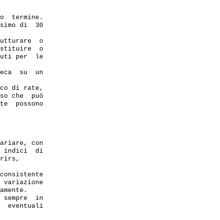
o  termine.

simo di  30 

utturare  o 

stituire  o 

uti per  le 

eca  su  un 

co di rate,

so che  può 

te  possono 

ariare, con 

 indici  di

rirs, 

consistente 

 variazione

amente.

 sempre  in 

  eventuali 
