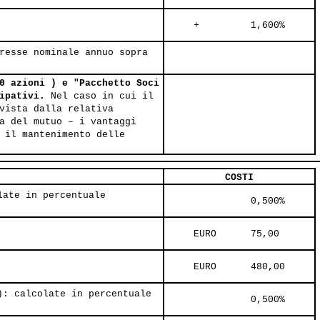
     +         1,600%     
resse nominale annuo sopra
0 azioni ) e "Pacchetto Soci
cipativi.
Nel caso in cui il
vista dalla relativa
a del mutuo – i vantaggi
 il mantenimento delle
COSTI
late in percentuale
               0,500%     
     EURO      75,00     
     EURO      480,00     
): calcolate in percentuale
               0,500%     