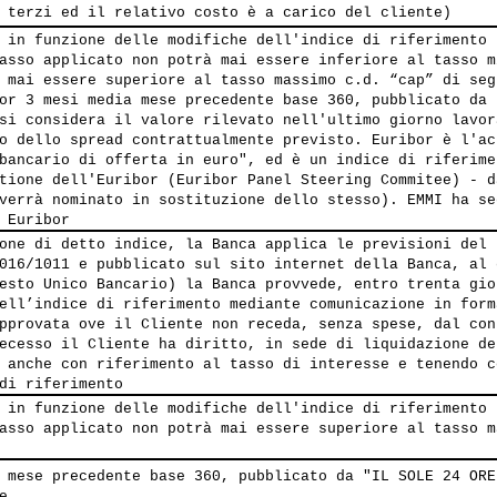
 terzi ed il relativo costo è a carico del cliente)
 in funzione delle modifiche dell'indice di riferimento 
asso applicato non potrà mai essere inferiore al tasso m
 mai essere superiore al tasso massimo c.d. “cap” di seg
or 3 mesi media mese precedente base 360, pubblicato da 
si considera il valore rilevato nell'ultimo giorno lavor
o dello spread contrattualmente previsto. Euribor è l'ac
bancario di offerta in euro", ed è un indice di riferime
tione dell'Euribor (Euribor Panel Steering Commitee) - d
verrà nominato in sostituzione dello stesso). EMMI ha se
 Euribor
one di detto indice, la Banca applica le previsioni del 
016/1011 e pubblicato sul sito internet della Banca, al 
esto Unico Bancario) la Banca provvede, entro trenta gio
ell’indice di riferimento mediante comunicazione in form
pprovata ove il Cliente non receda, senza spese, dal con
ecesso il Cliente ha diritto, in sede di liquidazione de
 anche con riferimento al tasso di interesse e tenendo c
di riferimento
 in funzione delle modifiche dell'indice di riferimento 
asso applicato non potrà mai essere superiore al tasso m
 mese precedente base 360, pubblicato da "IL SOLE 24 ORE
e