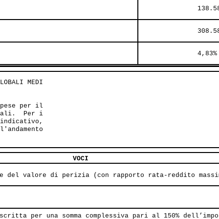
               138.5
               308.5
               4,83%
LOBALI MEDI 

pese per il

ali.  Per i

indicativo,

l'andamento

VOCI
e del valore di perizia (con rapporto rata-reddito massi
scritta per una somma complessiva pari al 150% dell’impo