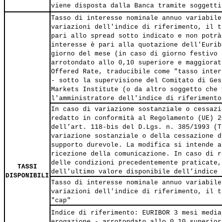
viene disposta dalla Banca tramite soggetti
Tasso di interesse nominale annuo variabile
variazioni dell'indice di riferimento, il t
pari allo spread sotto indicato e non potrà
interesse è pari alla quotazione dell'Eurib
giorno del mese (in caso di giorno festivo 
arrotondato allo 0,10 superiore e maggiorat
Offered Rate, traducibile come "tasso inter
- sotto la supervisione del Comitato di Ges
Markets Institute (o da altro soggetto che 
l'amministratore dell'indice di riferimento
In caso di variazione sostanziale o cessazi
redatto in conformità al Regolamento (UE) 2
dell’art. 118-bis del D.Lgs. n. 385/1993 (T
variazione sostanziale o della cessazione d
supporto durevole. La modifica si intende a
ricezione della comunicazione. In caso di r
delle condizioni precedentemente praticate,
TASSI
dell’ultimo valore disponibile dell’indice 
DISPONIBILI
Tasso di interesse nominale annuo variabile
variazioni dell'indice di riferimento, il t
"cap"
Indice di riferimento: EURIBOR 3 mesi media
erogazione - arrotondato allo 0,10 superior