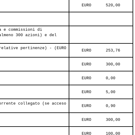
     EURO      520,00     
a e commissioni di
almeno 300 azioni) e del
relative pertinenze) - (EURO
     EURO      253,76     
     EURO      300,00     
     EURO      0,00     
     EURO      5,00     
orrente collegato (se acceso
     EURO      0,90     
     EURO      300,00     
     EURO      100,00     