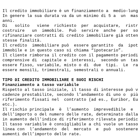
Il credito immobiliare è un finanziamento a  medio-lung
In genere la sua durata va da un minimo di 5 a  un  mas
anni.

Di   solito   viene  richiesto  per  acquistare,  ristr
costruire   un  immobile.  Può  servire  anche  per  so
rifinanziare contratti di credito immobiliare già otten
stesse finalità.

Il credito  immobiliare può  essere garantito  da  ipot
immobile e in questo caso si chiama “ipotecario”.

Il cliente rimborsa il credito con il pagamento periodi
comprensive di  capitale e  interessi,  secondo un  tas
essere fisso, variabile, misto o di  due  tipi.  Le  ra
essere mensili, trimestrali, semestrali o annuali.

TIPO DI CREDITO IMMOBILIARE E SUOI RISCHI
Finanziamento a tasso variabile
Rispetto al tasso iniziale, il tasso di interesse può v
cadenze prestabilite, secondo l’andamento di uno o  più
riferimento fissati nel  contratto (ad es., Euribor, Eu
etc.).

Il rischio principale  è  l’aumento  imprevedibile  e  
dell’importo o del numero delle rate, determinato dalla
in aumento dell'indice di riferimento rilevata periodic
Il tasso variabile è consigliabile a chi vuole un tasso
linea con  l’andamento  del  mercato  e  può  sostenere
aumenti dell’importo delle rate.
