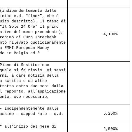
(indipendentemente dalle
inimo c.d. “floor”, che è
uito descritto). Il tasso di
"Il Sole 24 Ore" il primo
ativo del mese precedente),
               4,100%     
ronimo di Euro Interbank
nto rilevato quotidianamente
a EMMI-European Money
de in Belgio ed è
Piano di Sostituzione
quale si fa rinvio. Ai sensi
rni, a dare notizia della
a scritta o su altro
tratto entro due mesi dalla
l rapporto, all’applicazione
onto, ove necessario,
- indipendentemente dalle
               5,250%     
assimo - capped rate - c.d.
" all'inizio del mese di
               2,500%     