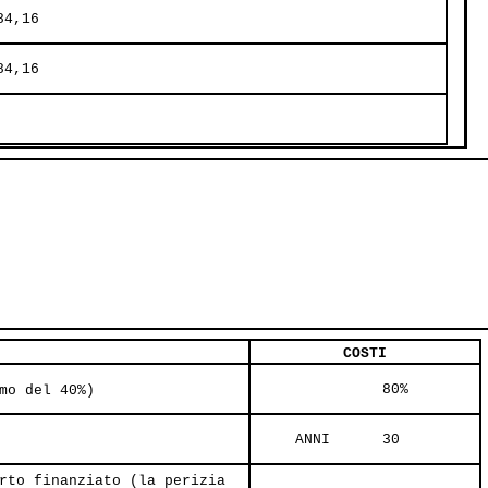
84,16     
84,16     
     
COSTI
               80%     
mo del 40%)
     ANNI      30     
rto finanziato (la perizia