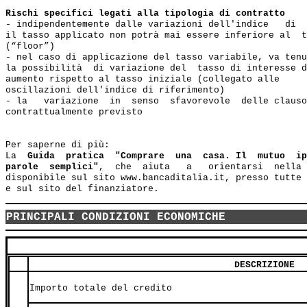
Rischi specifici legati alla tipologia di contratto
- indipendentemente dalle variazioni dell'indice   di  
il tasso applicato non potrà mai essere inferiore al  t
(“floor”)

- nel caso di applicazione del tasso variabile, va tenu
la possibilità  di variazione del  tasso di interesse d
aumento rispetto al tasso iniziale (collegato alle

oscillazioni dell'indice di riferimento)

- la   variazione  in  senso  sfavorevole  delle clauso
contrattualmente previsto

Per saperne di più:

La  
Guida  pratica  "Comprare  una  casa. Il  mutuo  ip
parole  semplici"
,  che  aiuta   a   orientarsi  nella 
disponibile sul sito www.bancaditalia.it, presso tutte 
PRINCIPALI CONDIZIONI ECONOMICHE
DESCRIZIONE
Importo totale del credito