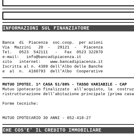
INFORMAZIONI SUL FINANZIATORE
Banca  di  Piacenza  soc.coop.  per azioni

Via  Mazzini   20  -   29121  -   Piacenza

Tel.   0523  542111   -   Fax  0523 322870

e-mail:   info@bancadipiacenza.it 

sito   internet:    www.bancadipiacenza.it

Iscritta al n. 4389 dell’Albo delle Banche 

MUTUO IPOTEC. 1^ CASA 51/80% - TASSO VARIABILE - CAP
Mutuo ipotecario finalizzato  all’acquisto, la  costruz
ristrutturazione dell'abitazione principale (prima casa
Forme tecniche: 

CHE COS'E' IL CREDITO IMMOBILIARE