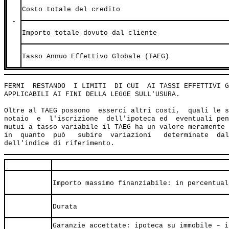
Costo totale del credito
-
Importo totale dovuto dal cliente
Tasso Annuo Effettivo Globale (TAEG)
FERMI  RESTANDO  I LIMITI  DI CUI  AI TASSI EFFETTIVI G
APPLICABILI AI FINI DELLA LEGGE SULL'USURA.

Oltre al TAEG possono  esserci altri costi,  quali le s
notaio  e  l'iscrizione  dell'ipoteca ed  eventuali pen
mutui a tasso variabile il TAEG ha un valore meramente 
in  quanto  può   subire  variazioni   determinate  dal
Importo massimo finanziabile: in percentual
Durata
Garanzie accettate: ipoteca su immobile – i