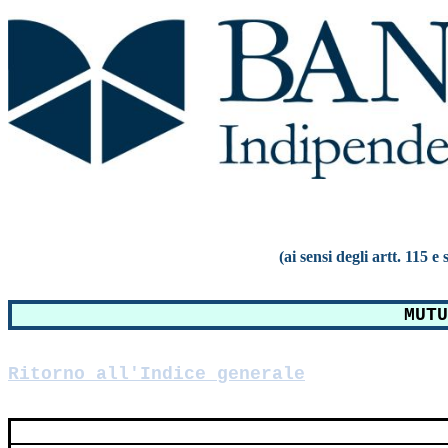
(ai sensi degli artt. 115 
MUTU
Ritorno all'Indice generale