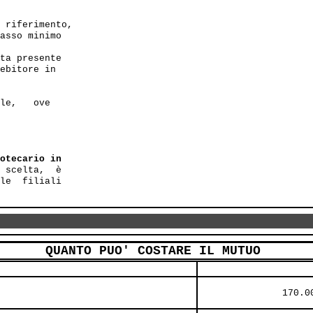
 riferimento,

asso minimo 

ta presente

ebitore in

le,   ove

otecario in

 scelta,  è 

le  filiali

QUANTO PUO' COSTARE IL MUTUO
               170.0