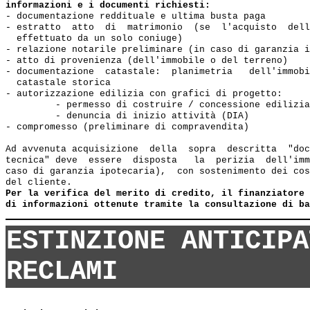
informazioni e i documenti richiesti:
- documentazione reddituale e ultima busta paga

- estratto  atto  di  matrimonio  (se  l'acquisto  dell
  effettuato da un solo coniuge)

- relazione notarile preliminare (in caso di garanzia i
- atto di provenienza (dell'immobile o del terreno)

- documentazione  catastale:  planimetria   dell'immobi
  catastale storica

- autorizzazione edilizia con grafici di progetto:

         - permesso di costruire / concessione edilizia

         - denuncia di inizio attività (DIA)

- compromesso (preliminare di compravendita)

Ad avvenuta acquisizione  della  sopra  descritta  "doc
tecnica" deve  essere  disposta   la  perizia  dell'imm
caso di garanzia ipotecaria),  con sostenimento dei cos
del cliente.
Per la verifica del merito di credito, il finanziatore 
di informazioni ottenute tramite la consultazione di ba
ESTINZIONE ANTICIPA
RECLAMI