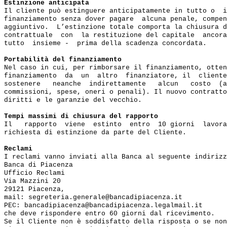
Estinzione anticipata
Il cliente può estinguere anticipatamente in tutto o  i
finanziamento senza dover pagare  alcuna penale, compen
aggiuntivo.  L’estinzione totale comporta la chiusura d
contrattuale  con  la restituzione del capitale  ancora
tutto  insieme -  prima della scadenza concordata.

Portabilità del finanziamento
Nel caso in cui, per rimborsare il finanziamento, otten
finanziamento  da  un  altro  finanziatore, il  cliente
sostenere   neanche  indirettamente   alcun   costo  (a
commissioni, spese, oneri o penali). Il nuovo contratto
diritti e le garanzie del vecchio.

Tempi massimi di chiusura del rapporto
Il   rapporto  viene  estinto  entro  10 giorni  lavora
richiesta di estinzione da parte del Cliente.

Reclami
I reclami vanno inviati alla Banca al seguente indirizz
Banca di Piacenza

Ufficio Reclami

Via Mazzini 20

29121 Piacenza,

mail: segreteria.generale@bancadipiacenza.it

PEC: bancadipiacenza@bancadipiacenza.legalmail.it

che deve rispondere entro 60 giorni dal ricevimento.

Se il Cliente non è soddisfatto della risposta o se non