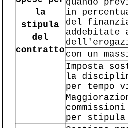
quando prev
la
in percentu
del finanzi
stipula
addebitate 
del
dell'erogaz
contratto
con un mass
Imposta sos
la discipli
per tempo v
Maggiorazio
commissioni
per stipula