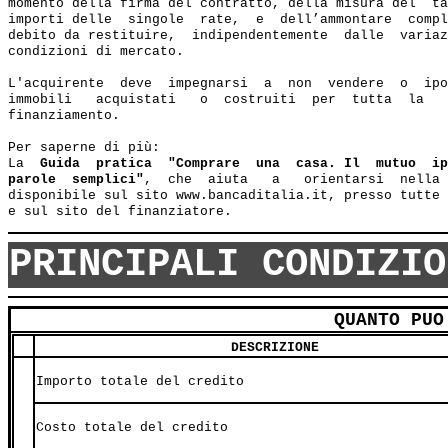
momento della firma del contratto, della misura del  ta
importi delle  singole  rate,  e  dell’ammontare  compl
debito da restituire,  indipendentemente  dalle  variaz
condizioni di mercato.

L'acquirente  deve  impegnarsi  a  non  vendere  o  ipo
immobili   acquistati   o  costruiti  per  tutta  la   
finanziamento.

Per saperne di più:

La  
Guida  pratica  "Comprare  una  casa. Il  mutuo  ip
parole  semplici"
,  che  aiuta   a   orientarsi  nella 
disponibile sul sito www.bancaditalia.it, presso tutte 
PRINCIPALI CONDIZIO
QUANTO PUO
DESCRIZIONE
Importo totale del credito
Costo totale del credito