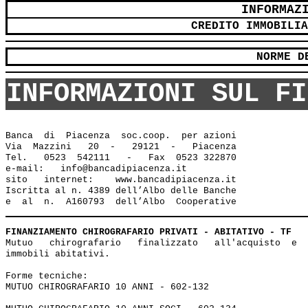
INFORMAZ
CREDITO IMMOBILIA
NORME D
INFORMAZIONI SUL FI
Banca  di  Piacenza  soc.coop.  per azioni

Via  Mazzini   20  -   29121  -   Piacenza

Tel.   0523  542111   -   Fax  0523 322870

e-mail:   info@bancadipiacenza.it 

sito   internet:    www.bancadipiacenza.it

Iscritta al n. 4389 dell’Albo delle Banche 

FINANZIAMENTO CHIROGRAFARIO PRIVATI - ABITATIVO - TF
Mutuo   chirografario   finalizzato   all'acquisto  e  
immobili abitativi.

Forme tecniche: 

MUTUO CHIROGRAFARIO 10 ANNI - 602-132
