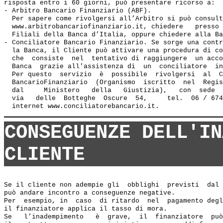
risposta entro i 60 giorni, può presentare ricorso a:

- Arbitro Bancario Finanziario (ABF). 

  Per sapere come rivolgersi all’Arbitro si può consult
  www.arbitrobancariofinanziario.it, chiedere   presso 
  Filiali della Banca d’Italia, oppure chiedere alla Ba
- Conciliatore Bancario Finanziario. Se sorge una contr
  la Banca, il Cliente può attivare una procedura di co
  che  consiste  nel  tentativo di raggiungere  un acco
  Banca  grazie all'assistenza di  un  conciliatore  in
  Per questo  servizio  è  possibile  rivolgersi  al  C
  BancarioFinanziario  (Organismo  iscritto  nel  Regis
  dal     Ministero   della   Giustizia),   con  sede  
  via   delle  Botteghe  Oscure  54,     tel.  06 / 674
CONSEGUENZE DELL'IN
CLIENTE
Se il cliente non adempie gli  obblighi  previsti  dal 
può andare incontro a conseguenze negative. 

Per  esempio, in  caso  di ritardo  nel  pagamento degl
il finanziatore applica il tasso di mora.

Se   l’inadempimento   è  grave,  il  finanziatore  può