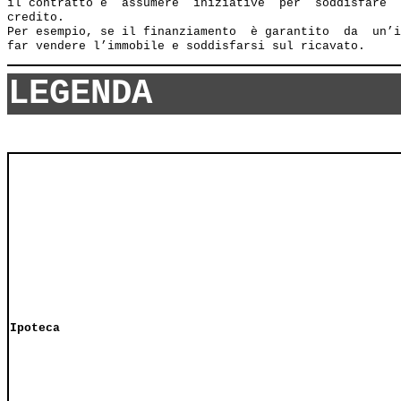
il contratto e  assumere  iniziative  per  soddisfare  
credito. 

Per esempio, se il finanziamento  è garantito  da  un’i
LEGENDA
Ipoteca