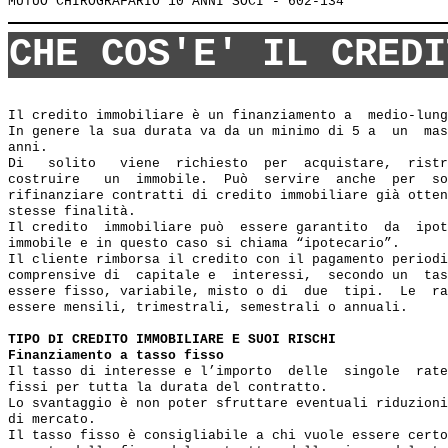
CHE COS'E' IL CREDI
Il credito immobiliare è un finanziamento a  medio-lung
In genere la sua durata va da un minimo di 5 a  un  mas
anni.

Di   solito   viene  richiesto  per  acquistare,  ristr
costruire   un  immobile.  Può  servire  anche  per  so
rifinanziare contratti di credito immobiliare già otten
stesse finalità.

Il credito  immobiliare può  essere garantito  da  ipot
immobile e in questo caso si chiama “ipotecario”.

Il cliente rimborsa il credito con il pagamento periodi
comprensive di  capitale e  interessi,  secondo un  tas
essere fisso, variabile, misto o di  due  tipi.  Le  ra
essere mensili, trimestrali, semestrali o annuali.

TIPO DI CREDITO IMMOBILIARE E SUOI RISCHI
Finanziamento a tasso fisso
Il tasso di interesse e l’importo  delle  singole  rate
fissi per tutta la durata del contratto.

Lo svantaggio è non poter sfruttare eventuali riduzioni
di mercato.

Il tasso fisso è consigliabile a chi vuole essere certo