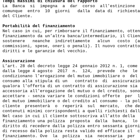
Tempi massimi di chiusura del rapporto
La  Banca  si  impegna  a  dar  corso  all'estinzione  
comunque  entro  10  giorni   dalla  data di  richiesta
del Cliente.

Portabilità del finanziamento
Nel caso in cui, per rimborsare il finanziamento, otten
finanziamento da un’altra banca/intermediario, il Clien
sostenere   neanche  indirettamente   alcun   costo  (a
commissioni, spese, oneri o penali). Il nuovo contratto
diritti e le garanzie del vecchio.

Assicurazione
L’art. 28 del decreto legge 24 gennaio 2012 n. 1, come 
dalla legge 4 agosto  2017  n.  124,  prevede  che  le 
condizionano l'erogazione del mutuo immobiliare o  del 
consumo alla stipula di un   contratto  di  assicurazio
qualora l'offerta di un contratto di assicurazione sia 
accessoria all'erogazione del mutuo o del credito, sono
accettare - senza variare le condizioni offerte  per  l
del mutuo immobiliare o del credito al consumo - la pol
cliente  presenterà  o  reperirà  sul  mercato,  che de
contenuti minimi corrispondenti a quelli richiesti dall
Nel caso in cui il cliente sottoscriva all'atto della  
finanziamento una polizza  proposta  dalla  banca,  lo 
diritto di recedere dalla polizza entro sessanta giorni
di recesso dalla polizza resta valido ed efficace il  c
finanziamento. Ove  la  polizza  sia  necessaria  per  