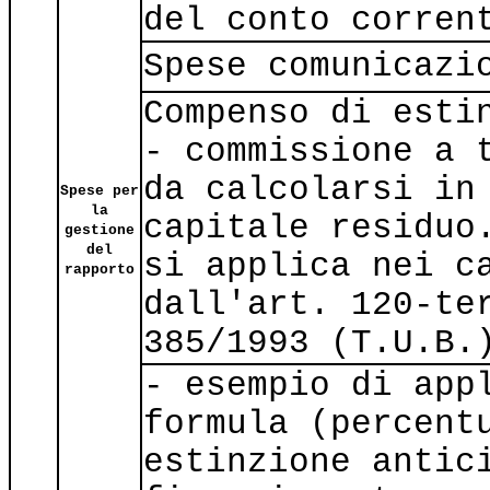
del conto corren
Spese comunicazi
Compenso di esti
- commissione a 
da calcolarsi in
Spese per
la
capitale residuo
gestione
del
si applica nei c
rapporto
dall'art. 120-te
385/1993 (T.U.B.
- esempio di app
formula (percent
estinzione antic