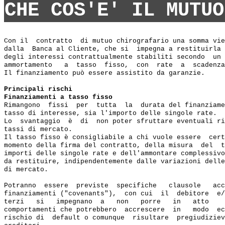
CHE COS'E' IL MUTUO
Con il  contratto  di mutuo chirografario una somma vie
dalla  Banca al Cliente, che si  impegna a restituirla 
degli interessi contrattualmente stabiliti secondo  un 
ammortamento   a  tasso  fisso,  con  rate  a  scadenza
Il finanziamento può essere assistito da garanzie.

Principali rischi
Finanziamenti a tasso fisso
Rimangono  fissi  per  tutta  la  durata del finanziame
tasso di interesse, sia l'importo delle singole rate.

Lo  svantaggio  è  di  non poter sfruttare eventuali ri
tassi di mercato.

Il tasso fisso è consigliabile a chi vuole essere  cert
momento della firma del contratto, della misura  del  t
importi delle singole rate e dell'ammontare complessivo
da restituire, indipendentemente dalle variazioni delle
di mercato.

Potranno  essere  previste  specifiche   clausole   acc
finanziamenti ("covenants"),  con cui  il  debitore  e/
terzi   si   impegnano  a   non   porre   in   atto    
comportamenti che potrebbero  accrescere  in   modo  ec
rischio di  default o comunque  risultare  pregiudiziev