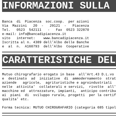
INFORMAZIONI SULLA 
Banca  di  Piacenza  soc.coop.  per azioni

Via  Mazzini   20  -   29121  -   Piacenza

Tel.   0523  542111   -   Fax  0523 322870

e-mail: info@bancadipiacenza.it 

sito   internet:    www.bancadipiacenza.it

Iscritta al n. 4389 dell’Albo delle Banche 

CARATTERISTICHE DEL
Mutuo chirografario erogato in base  all'Art.43 D.L.vo 
e  destinato  ad  iniziative  di  ammodernamento  strat
aziende   agricole,  agrituristiche e agroindustriali  
nelle  attivita'  collaterali e servizi,  rivolte  all'
macchine ed  attrezzature, impianti,  anticipo contribu
ai  piani  di  sviluppo rurale, progetti  per la certif
qualita' etc.
