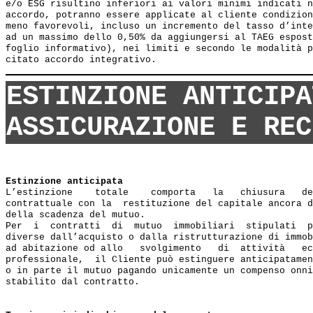
e/o ESG risultino inferiori ai valori minimi indicati n
accordo, potranno essere applicate al cliente condizion
meno favorevoli, incluso un incremento del tasso d’inte
ad un massimo dello 0,50% da aggiungersi al TAEG espost
foglio informativo), nei limiti e secondo le modalità p
ESTINZIONE ANTICIPA
ASSICURAZIONE E REC
Estinzione anticipata
L’estinzione    totale    comporta   la   chiusura   de
contrattuale con la  restituzione del capitale ancora d
della scadenza del mutuo.

Per  i  contratti  di  mutuo  immobiliari  stipulati  p
diverse dall’acquisto o dalla ristrutturazione di immob
ad abitazione od allo   svolgimento   di  attività   ec
professionale,  il Cliente può estinguere anticipatamen
o in parte il mutuo pagando unicamente un compenso onni
stabilito dal contratto.
