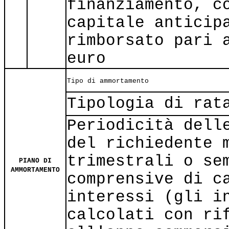
finanziamento, c
capitale anticip
rimborsato pari 
euro
Tipo di ammortamento
Tipologia di rat
Periodicità dell
del richiedente 
trimestrali o se
PIANO DI
AMMORTAMENTO
comprensive di c
interessi (gli i
calcolati con ri