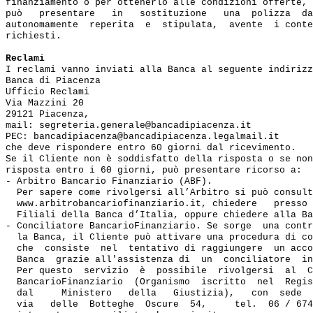
finanziamento o per ottenerlo alle condizioni offerte, 
può   presentare   in   sostituzione   una  polizza  da
autonomamente  reperita  e  stipulata,  avente  i conte
richiesti.

Reclami
I reclami vanno inviati alla Banca al seguente indirizz
Banca di Piacenza

Ufficio Reclami

Via Mazzini 20

29121 Piacenza,

mail: segreteria.generale@bancadipiacenza.it

PEC: bancadipiacenza@bancadipiacenza.legalmail.it

che deve rispondere entro 60 giorni dal ricevimento.

Se il Cliente non è soddisfatto della risposta o se non
risposta entro i 60 giorni, può presentare ricorso a:

- Arbitro Bancario Finanziario (ABF). 

  Per sapere come rivolgersi all’Arbitro si può consult
  www.arbitrobancariofinanziario.it, chiedere   presso 
  Filiali della Banca d’Italia, oppure chiedere alla Ba
- Conciliatore BancarioFinanziario. Se sorge  una contr
  la Banca, il Cliente può attivare una procedura di co
  che  consiste  nel  tentativo di raggiungere  un acco
  Banca  grazie all'assistenza di  un  conciliatore  in
  Per questo  servizio  è  possibile  rivolgersi  al  C
  BancarioFinanziario  (Organismo  iscritto  nel  Regis
  dal     Ministero   della   Giustizia),   con  sede  
  via   delle  Botteghe  Oscure  54,     tel.  06 / 674