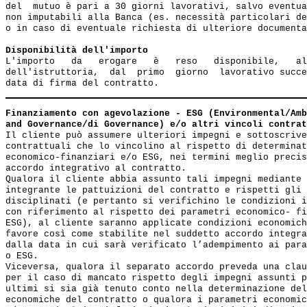
del  mutuo è pari a 30 giorni lavorativi, salvo eventua
non imputabili alla Banca (es. necessità particolari de
o in caso di eventuale richiesta di ulteriore documenta
Disponibilità dell'importo
L'importo   da   erogare   è   reso   disponibile,   al
dell'istruttoria,  dal  primo  giorno  lavorativo succe
Finanziamento con agevolazione - ESG (Environmental/Amb
and Governance/di Governance) e/o altri vincoli contrat
Il cliente può assumere ulteriori impegni e sottoscrive
contrattuali che lo vincolino al rispetto di determinat
economico-finanziari e/o ESG, nei termini meglio precis
accordo integrativo al contratto.

Qualora il cliente abbia assunto tali impegni mediante 
integrante le pattuizioni del contratto e rispetti gli 
disciplinati (e pertanto si verifichino le condizioni i
con riferimento al rispetto dei parametri economico- fi
ESG), al cliente saranno applicate condizioni economich
favore così come stabilite nel suddetto accordo integra
dalla data in cui sarà verificato l’adempimento ai para
o ESG. 

Viceversa, qualora il separato accordo preveda una clau
per il caso di mancato rispetto degli impegni assunti p
ultimi si sia già tenuto conto nella determinazione del
economiche del contratto o qualora i parametri economic