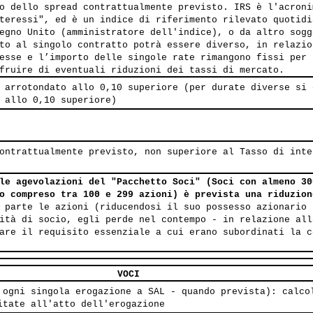
o dello spread contrattualmente previsto. IRS è l'acroni
teressi", ed è un indice di riferimento rilevato quotidi
egno Unito (amministratore dell'indice), o da altro sogg
to al singolo contratto potrà essere diverso, in relazio
esse e l’importo delle singole rate rimangono fissi per 
fruire di eventuali riduzioni dei tassi di mercato.
 arrotondato allo 0,10 superiore (per durate diverse si 
 allo 0,10 superiore)
ontrattualmente previsto, non superiore al Tasso di inte
le agevolazioni del "Pacchetto Soci" (Soci con almeno 30
o compreso tra 100 e 299 azioni) è prevista una riduzion
 parte le azioni (riducendosi il suo possesso azionario 
ità di socio, egli perde nel contempo - in relazione all
are il requisito essenziale a cui erano subordinati la c
VOCI
 ogni singola erogazione a SAL - quando prevista): calco
itate all'atto dell'erogazione