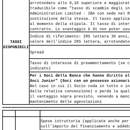
arrotondato allo 0,10 superiore e maggiorat
traducibile come "tasso di scambio degli in
Administration Limited - IBA con sede nel R
sostituzione della stessa. Il tasso applica
al momento della stipula. Il tasso di inter
contratto. Lo svantaggio è di non poter usu
Indice di riferimento: IRS lettera 30 anni,
valore dell’indice IRS lettera, arrotondato
TASSI
DISPONIBILI
Spread
Tasso di interesse di preammortamento (se c
indicato)
Per i Soci della Banca che hanno diritto al
Soci Junior" (Soci con un possesso azionari
Nel caso in cui il Socio ceda in tutto o in
dalla relativa convenzione) o perda la qual
il vantaggio sopra previsto, venendo a manc
mantenimento delle agevolazioni
Spese istruttoria (applicate anche per
sull'importo del finanziamento e addeb