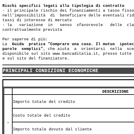
Rischi specifici legati alla tipologia di contratto 
- il principale rischio dei finanziamenti a tasso fisso
nell’impossibilità  di  beneficiare delle eventuali rid
tassi di interesse di mercato

- la   variazione  in   senso  sfavorevole   delle  cla
contrattualmente prevista

Per saperne di più:

La  
Guida  pratica "Comprare una casa. Il mutuo  ipotec
parole  semplici"
, che aiuta  a  orientarsi  nella  sce
disponibile sul sito www.bancaditalia.it, presso tutte 
PRINCIPALI CONDIZIONI ECONOMICHE
DESCRIZIONE
Importo totale del credito
Costo totale del credito
-
Importo totale dovuto dal cliente