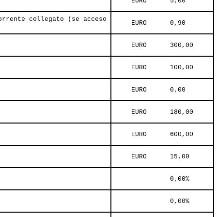
     EURO      5,00     
orrente collegato (se acceso
     EURO      0,90     
     EURO      300,00     
     EURO      100,00     
     EURO      0,00     
     EURO      180,00     
     EURO      600,00     
     EURO      15,00     
               0,00%     
               0,00%     