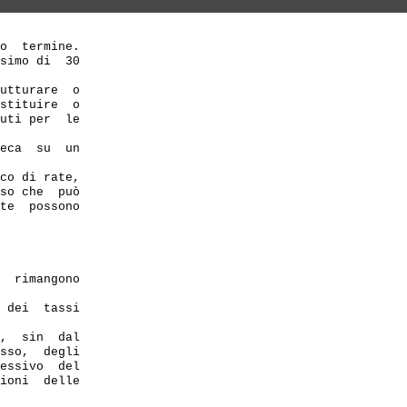
o  termine.

simo di  30 

utturare  o 

stituire  o 

uti per  le 

eca  su  un 

co di rate,

so che  può 

te  possono 

  rimangono 

 dei  tassi 

,  sin  dal 

sso,  degli 

essivo  del 

ioni  delle 
