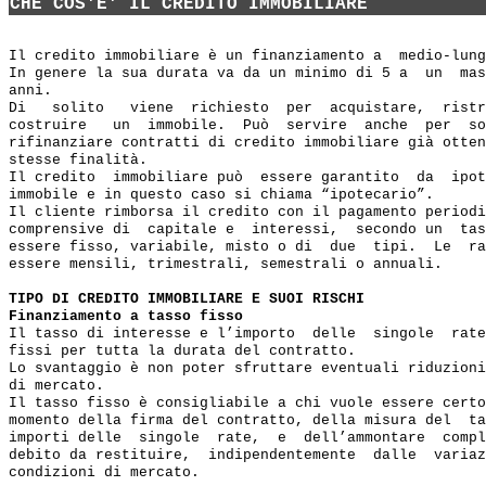
CHE COS'E' IL CREDITO IMMOBILIARE
Il credito immobiliare è un finanziamento a  medio-lung
In genere la sua durata va da un minimo di 5 a  un  mas
anni.

Di   solito   viene  richiesto  per  acquistare,  ristr
costruire   un  immobile.  Può  servire  anche  per  so
rifinanziare contratti di credito immobiliare già otten
stesse finalità.

Il credito  immobiliare può  essere garantito  da  ipot
immobile e in questo caso si chiama “ipotecario”.

Il cliente rimborsa il credito con il pagamento periodi
comprensive di  capitale e  interessi,  secondo un  tas
essere fisso, variabile, misto o di  due  tipi.  Le  ra
essere mensili, trimestrali, semestrali o annuali.

TIPO DI CREDITO IMMOBILIARE E SUOI RISCHI
Finanziamento a tasso fisso
Il tasso di interesse e l’importo  delle  singole  rate
fissi per tutta la durata del contratto.

Lo svantaggio è non poter sfruttare eventuali riduzioni
di mercato.

Il tasso fisso è consigliabile a chi vuole essere certo
momento della firma del contratto, della misura del  ta
importi delle  singole  rate,  e  dell’ammontare  compl
debito da restituire,  indipendentemente  dalle  variaz
condizioni di mercato.
