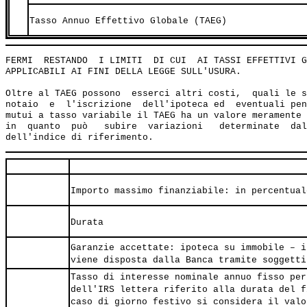
Tasso Annuo Effettivo Globale (TAEG)
FERMI  RESTANDO  I LIMITI  DI CUI  AI TASSI EFFETTIVI G
APPLICABILI AI FINI DELLA LEGGE SULL'USURA.

Oltre al TAEG possono  esserci altri costi,  quali le s
notaio  e  l'iscrizione  dell'ipoteca ed  eventuali pen
mutui a tasso variabile il TAEG ha un valore meramente 
in  quanto  può   subire  variazioni   determinate  dal
Importo massimo finanziabile: in percentual
Durata
Garanzie accettate: ipoteca su immobile – i
viene disposta dalla Banca tramite soggetti
Tasso di interesse nominale annuo fisso per
dell'IRS lettera riferito alla durata del f
caso di giorno festivo si considera il valo