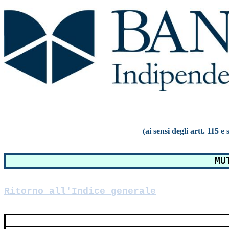
(ai sensi degli artt. 115 
MU
Ritorno all'Indice generale