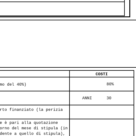
     
COSTI
               80%     
mo del 40%)
     ANNI      30     
rto finanziato (la perizia
e è pari alla quotazione
orno del mese di stipula (in
dente a quello di stipula),