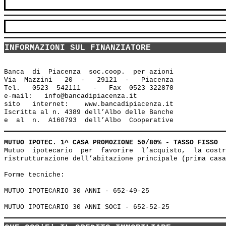
INFORMAZIONI SUL FINANZIATORE
Banca  di  Piacenza  soc.coop.  per azioni

Via  Mazzini   20  -   29121  -   Piacenza

Tel.   0523  542111   -   Fax  0523 322870

e-mail:   info@bancadipiacenza.it 

sito   internet:    www.bancadipiacenza.it

Iscritta al n. 4389 dell’Albo delle Banche 

MUTUO IPOTEC. 1^ CASA PROMOZIONE 50/80% - TASSO FISSO
Mutuo  ipotecario  per  favorire  l’acquisto,  la costr
ristrutturazione dell’abitazione principale (prima casa
Forme tecniche: 

MUTUO IPOTECARIO 30 ANNI - 652-49-25 
