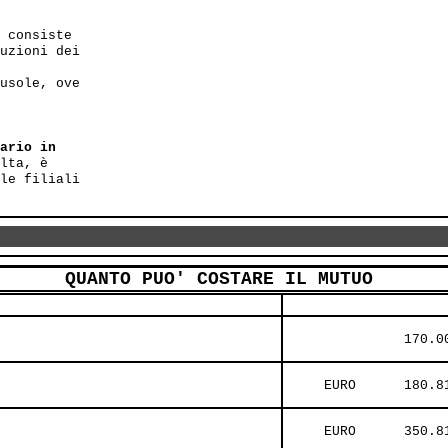
 consiste

uzioni dei

usole, ove

ario in

lta, è

le filiali

QUANTO PUO' COSTARE IL MUTUO
               170.0
     EURO      180.8
     EURO      350.8