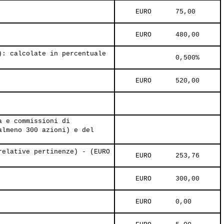
     EURO      75,00     
     EURO      480,00     
): calcolate in percentuale
               0,500%     
     EURO      520,00     
a e commissioni di
almeno 300 azioni) e del
relative pertinenze) - (EURO
     EURO      253,76     
     EURO      300,00     
     EURO      0,00     