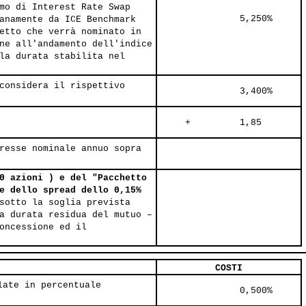
mo di Interest Rate Swap
               5,250%     
anamente da ICE Benchmark
etto che verrà nominato in
ne all'andamento dell'indice
la durata stabilita nel
considera il rispettivo
               3,400%     
     +         1,85     
resse nominale annuo sopra
0 azioni ) e del "Pacchetto
e dello spread dello 0,15%
sotto la soglia prevista
a durata residua del mutuo –
oncessione ed il
COSTI
late in percentuale
               0,500%     