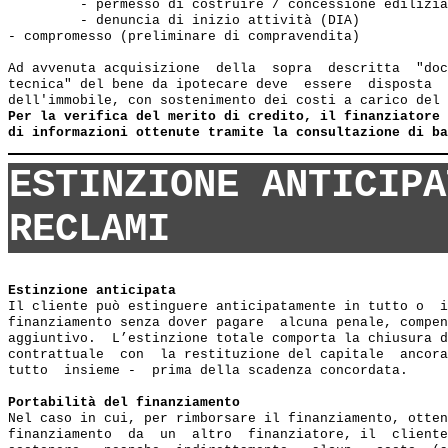
         - permesso di costruire / concessione edilizia

         - denuncia di inizio attività (DIA)

- compromesso (preliminare di compravendita)

Ad avvenuta acquisizione  della  sopra  descritta  "doc
tecnica" del bene da ipotecare deve  essere  disposta  
dell'immobile, con sostenimento dei costi a carico del 
Per la verifica del merito di credito, il finanziatore 
di informazioni ottenute tramite la consultazione di ba
ESTINZIONE ANTICIPA
RECLAMI
Estinzione anticipata
Il cliente può estinguere anticipatamente in tutto o  i
finanziamento senza dover pagare  alcuna penale, compen
aggiuntivo.  L’estinzione totale comporta la chiusura d
contrattuale  con  la restituzione del capitale  ancora
tutto  insieme -  prima della scadenza concordata.

Portabilità del finanziamento
Nel caso in cui, per rimborsare il finanziamento, otten
finanziamento  da  un  altro  finanziatore, il  cliente