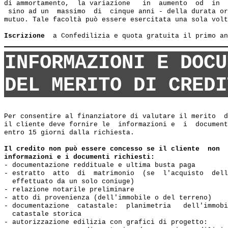
di ammortamento,  la variazione   in  aumento  od  in  
 sino ad un  massimo  di  cinque anni - della durata or
mutuo. Tale facoltà può essere esercitata una sola volt
Iscrizione 
INFORMAZIONI E DOCU
DEL MERITO DI CREDI
Per consentire al finanziatore di valutare il merito  d
il cliente deve fornire le  informazioni e  i  document
entro 15 giorni dalla richiesta.

Il credito non può essere concesso se il cliente  non  
informazioni e i documenti richiesti:
- documentazione reddituale e ultima busta paga

- estratto  atto  di  matrimonio  (se  l'acquisto  dell
  effettuato da un solo coniuge)

- relazione notarile preliminare

- atto di provenienza (dell'immobile o del terreno)

- documentazione  catastale:  planimetria   dell'immobi
  catastale storica

- autorizzazione edilizia con grafici di progetto:
