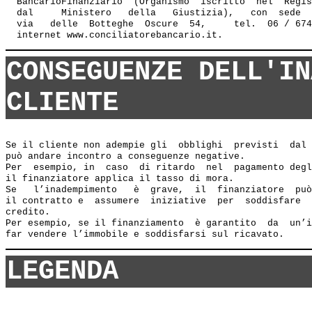
  BancarioFinanziario  (Organismo  iscritto  nel  Regis
  dal     Ministero   della   Giustizia),   con  sede  
  via   delle  Botteghe  Oscure  54,     tel.  06 / 674
CONSEGUENZE DELL'IN
CLIENTE
Se il cliente non adempie gli  obblighi  previsti  dal 
può andare incontro a conseguenze negative. 

Per  esempio, in  caso  di ritardo  nel  pagamento degl
il finanziatore applica il tasso di mora.

Se   l’inadempimento   è  grave,  il  finanziatore  può
il contratto e  assumere  iniziative  per  soddisfare  
credito. 

Per esempio, se il finanziamento  è garantito  da  un’i
LEGENDA