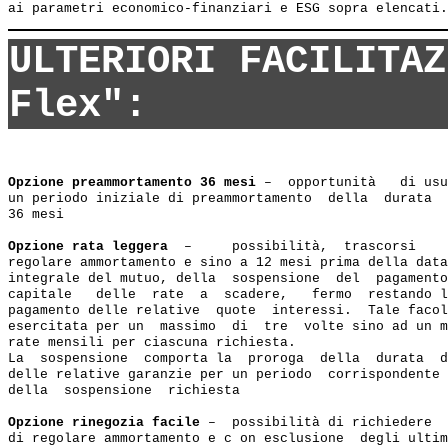
ULTERIORI FACILITAZ
Flex":
Opzione preammortamento 36 mesi
 –  opportunità   di usu
un periodo iniziale di preammortamento  della  durata  
36 mesi 

Opzione rata leggera 
 –     possibilità,  trascorsi    
regolare ammortamento e sino a 12 mesi prima della data
integrale del mutuo, della  sospensione  del  pagamento
capitale   delle  rate  a  scadere,   fermo  restando l
pagamento delle relative  quote  interessi.  Tale facol
esercitata per un  massimo  di  tre  volte sino ad un m
rate mensili per ciascuna richiesta.

La  sospensione  comporta la  proroga  della  durata  d
delle relative garanzie per un periodo  corrispondente 
della  sospensione  richiesta  

Opzione rinegozia facile
 –  possibilità di richiedere  
di regolare ammortamento e c on esclusione  degli ultim