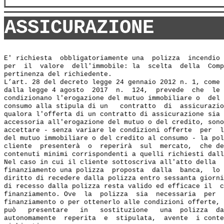
ASSICURAZIONE
E' richiesta  obbligatoriamente una  polizza  incendio 
per  il  valore  dell'immobile: la  scelta  della  Comp
pertinenza del richiedente.

L’art. 28 del decreto legge 24 gennaio 2012 n. 1, come 
dalla legge 4 agosto  2017  n.  124,  prevede  che  le 
condizionano l'erogazione del mutuo immobiliare o  del 
consumo alla stipula di un   contratto  di  assicurazio
qualora l'offerta di un contratto di assicurazione sia 
accessoria all'erogazione del mutuo o del credito, sono
accettare - senza variare le condizioni offerte  per  l
del mutuo immobiliare o del credito al consumo - la pol
cliente  presenterà  o  reperirà  sul  mercato,  che de
contenuti minimi corrispondenti a quelli richiesti dall
Nel caso in cui il cliente sottoscriva all'atto della  
finanziamento una polizza  proposta  dalla  banca,  lo 
diritto di recedere dalla polizza entro sessanta giorni
di recesso dalla polizza resta valido ed efficace il  c
finanziamento. Ove  la  polizza  sia  necessaria  per  
finanziamento o per ottenerlo alle condizioni offerte, 
può   presentare   in   sostituzione   una  polizza  da
autonomamente  reperita  e  stipulata,  avente  i conte