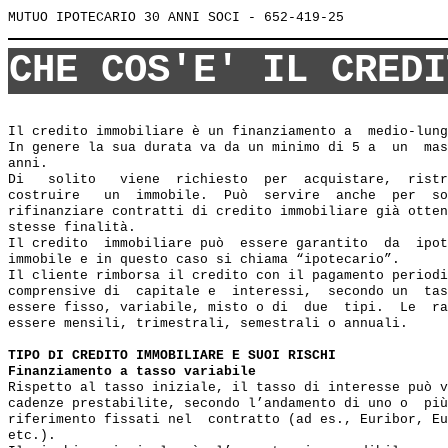
CHE COS'E' IL CREDI
Il credito immobiliare è un finanziamento a  medio-lung
In genere la sua durata va da un minimo di 5 a  un  mas
anni.

Di   solito   viene  richiesto  per  acquistare,  ristr
costruire   un  immobile.  Può  servire  anche  per  so
rifinanziare contratti di credito immobiliare già otten
stesse finalità.

Il credito  immobiliare può  essere garantito  da  ipot
immobile e in questo caso si chiama “ipotecario”.

Il cliente rimborsa il credito con il pagamento periodi
comprensive di  capitale e  interessi,  secondo un  tas
essere fisso, variabile, misto o di  due  tipi.  Le  ra
essere mensili, trimestrali, semestrali o annuali.

TIPO DI CREDITO IMMOBILIARE E SUOI RISCHI
Finanziamento a tasso variabile
Rispetto al tasso iniziale, il tasso di interesse può v
cadenze prestabilite, secondo l’andamento di uno o  più
riferimento fissati nel  contratto (ad es., Euribor, Eu
etc.).
