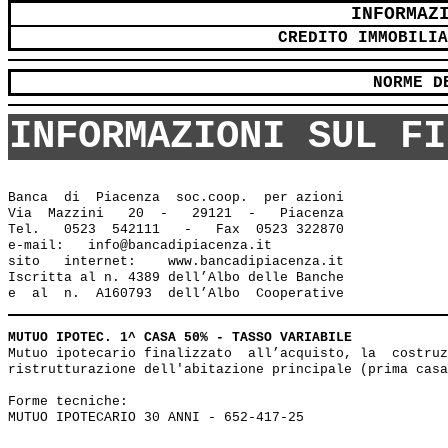
INFORMAZ
CREDITO IMMOBILIA
NORME D
INFORMAZIONI SUL FI
Banca  di  Piacenza  soc.coop.  per azioni

Via  Mazzini   20  -   29121  -   Piacenza

Tel.   0523  542111   -   Fax  0523 322870

e-mail:   info@bancadipiacenza.it 

sito   internet:    www.bancadipiacenza.it

Iscritta al n. 4389 dell’Albo delle Banche 

MUTUO IPOTEC. 1^ CASA 50% - TASSO VARIABILE
Mutuo ipotecario finalizzato  all’acquisto, la  costruz
ristrutturazione dell'abitazione principale (prima casa
Forme tecniche: 

MUTUO IPOTECARIO 30 ANNI - 652-417-25
