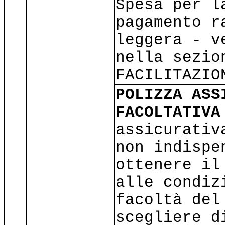
Spesa per l
pagamento r
leggera - v
nella sezio
FACILITAZIO
POLIZZA ASS
FACOLTATIVA
assicurativ
non indispe
ottenere il
alle condiz
facoltà del
scegliere d