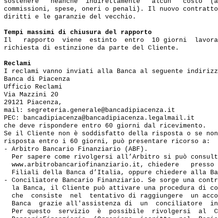
sostenere   neanche  indirettamente   alcun   costo  (a
commissioni, spese, oneri o penali). Il nuovo contratto
diritti e le garanzie del vecchio.

Tempi massimi di chiusura del rapporto
Il   rapporto  viene  estinto  entro  10 giorni  lavora
richiesta di estinzione da parte del Cliente.

Reclami
I reclami vanno inviati alla Banca al seguente indirizz
Banca di Piacenza

Ufficio Reclami

Via Mazzini 20

29121 Piacenza,

mail: segreteria.generale@bancadipiacenza.it

PEC: bancadipiacenza@bancadipiacenza.legalmail.it

che deve rispondere entro 60 giorni dal ricevimento.

Se il Cliente non è soddisfatto della risposta o se non
risposta entro i 60 giorni, può presentare ricorso a:

- Arbitro Bancario Finanziario (ABF). 

  Per sapere come rivolgersi all’Arbitro si può consult
  www.arbitrobancariofinanziario.it, chiedere   presso 
  Filiali della Banca d’Italia, oppure chiedere alla Ba
- Conciliatore Bancario Finanziario. Se sorge una contr
  la Banca, il Cliente può attivare una procedura di co
  che  consiste  nel  tentativo di raggiungere  un acco
  Banca  grazie all'assistenza di  un  conciliatore  in
  Per questo  servizio  è  possibile  rivolgersi  al  C