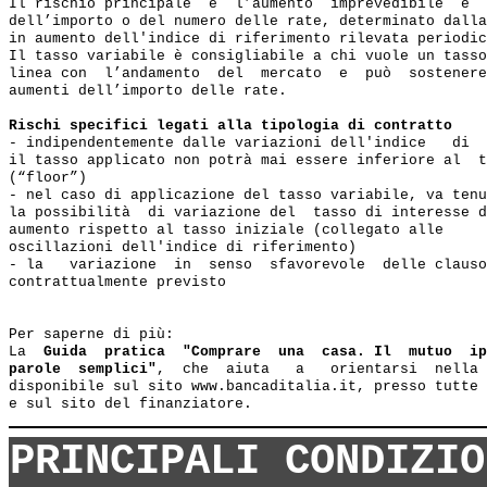
Il rischio principale  è  l’aumento  imprevedibile  e  
dell’importo o del numero delle rate, determinato dalla
in aumento dell'indice di riferimento rilevata periodic
Il tasso variabile è consigliabile a chi vuole un tasso
linea con  l’andamento  del  mercato  e  può  sostenere
aumenti dell’importo delle rate.

Rischi specifici legati alla tipologia di contratto
- indipendentemente dalle variazioni dell'indice   di  
il tasso applicato non potrà mai essere inferiore al  t
(“floor”)

- nel caso di applicazione del tasso variabile, va tenu
la possibilità  di variazione del  tasso di interesse d
aumento rispetto al tasso iniziale (collegato alle

oscillazioni dell'indice di riferimento)

- la   variazione  in  senso  sfavorevole  delle clauso
contrattualmente previsto

Per saperne di più:

La  
Guida  pratica  "Comprare  una  casa. Il  mutuo  ip
parole  semplici"
,  che  aiuta   a   orientarsi  nella 
disponibile sul sito www.bancaditalia.it, presso tutte 
PRINCIPALI CONDIZIO