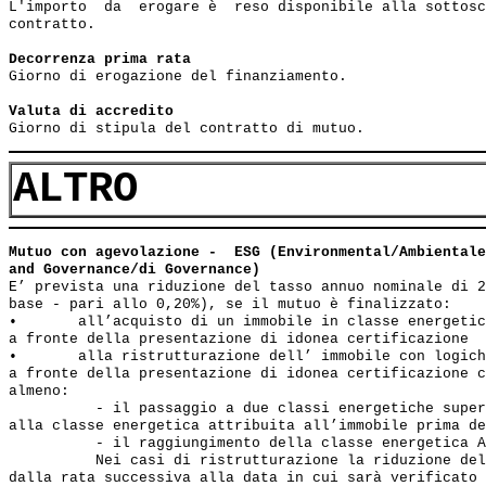
L'importo  da  erogare è  reso disponibile alla sottosc
contratto.

Decorrenza prima rata
Giorno di erogazione del finanziamento.

Valuta di accredito
ALTRO
Mutuo con agevolazione -  ESG (Environmental/Ambientale
and Governance/di Governance)
E’ prevista una riduzione del tasso annuo nominale di 2
base - pari allo 0,20%), se il mutuo è finalizzato:

•	all’acquisto di un immobile in classe energetica pari ad A o B, 

a fronte della presentazione di idonea certificazione

•	alla ristrutturazione dell’ immobile con logiche di risparmio energetico 

a fronte della presentazione di idonea certificazione c
almeno:

          - il passaggio a due classi energetiche super
alla classe energetica attribuita all’immobile prima de
          - il raggiungimento della classe energetica A
          Nei casi di ristrutturazione la riduzione del
dalla rata successiva alla data in cui sarà verificato 