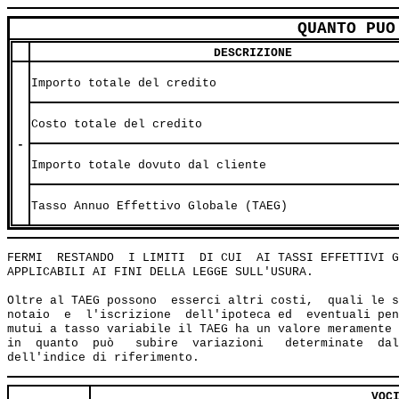
QUANTO PUO
DESCRIZIONE
Importo totale del credito
Costo totale del credito
-
Importo totale dovuto dal cliente
Tasso Annuo Effettivo Globale (TAEG)
FERMI  RESTANDO  I LIMITI  DI CUI  AI TASSI EFFETTIVI G
APPLICABILI AI FINI DELLA LEGGE SULL'USURA.

Oltre al TAEG possono  esserci altri costi,  quali le s
notaio  e  l'iscrizione  dell'ipoteca ed  eventuali pen
mutui a tasso variabile il TAEG ha un valore meramente 
in  quanto  può   subire  variazioni   determinate  dal
VOC