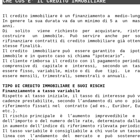
CHE COS'E' IL CREDITO IMMOBILIARE
Il credito immobiliare è un finanziamento a  medio-lung
In genere la sua durata va da un minimo di 5 a  un  mas
anni.

Di   solito   viene  richiesto  per  acquistare,  ristr
costruire   un  immobile.  Può  servire  anche  per  so
rifinanziare contratti di credito immobiliare già otten
stesse finalità.

Il credito  immobiliare può  essere garantito  da  ipot
immobile e in questo caso si chiama “ipotecario”.

Il cliente rimborsa il credito con il pagamento periodi
comprensive di  capitale e  interessi,  secondo un  tas
essere fisso, variabile, misto o di  due  tipi.  Le  ra
essere mensili, trimestrali, semestrali o annuali.

TIPO DI CREDITO IMMOBILIARE E SUOI RISCHI
Finanziamento a tasso variabile
Rispetto al tasso iniziale, il tasso di interesse può v
cadenze prestabilite, secondo l’andamento di uno o  più
riferimento fissati nel  contratto (ad es., Euribor, Eu
etc.).

Il rischio principale  è  l’aumento  imprevedibile  e  
dell’importo o del numero delle rate, determinato dalla
in aumento dell'indice di riferimento rilevata periodic
Il tasso variabile è consigliabile a chi vuole un tasso
linea con  l’andamento  del  mercato  e  può  sostenere