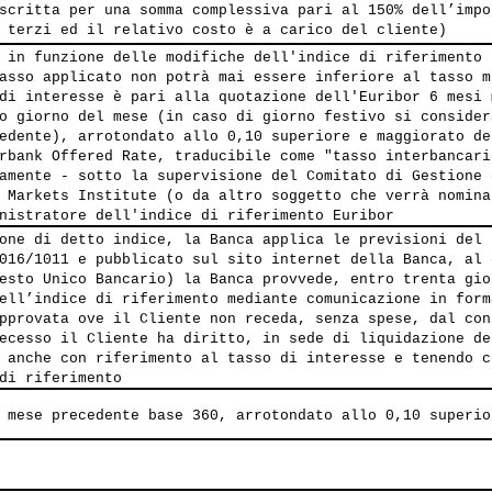
scritta per una somma complessiva pari al 150% dell’impo
 terzi ed il relativo costo è a carico del cliente)
 in funzione delle modifiche dell'indice di riferimento 
asso applicato non potrà mai essere inferiore al tasso m
di interesse è pari alla quotazione dell'Euribor 6 mesi 
o giorno del mese (in caso di giorno festivo si consider
edente), arrotondato allo 0,10 superiore e maggiorato de
rbank Offered Rate, traducibile come "tasso interbancari
amente - sotto la supervisione del Comitato di Gestione 
 Markets Institute (o da altro soggetto che verrà nomina
nistratore dell'indice di riferimento Euribor
one di detto indice, la Banca applica le previsioni del 
016/1011 e pubblicato sul sito internet della Banca, al 
esto Unico Bancario) la Banca provvede, entro trenta gio
ell’indice di riferimento mediante comunicazione in form
pprovata ove il Cliente non receda, senza spese, dal con
ecesso il Cliente ha diritto, in sede di liquidazione de
 anche con riferimento al tasso di interesse e tenendo c
di riferimento
 mese precedente base 360, arrotondato allo 0,10 superio