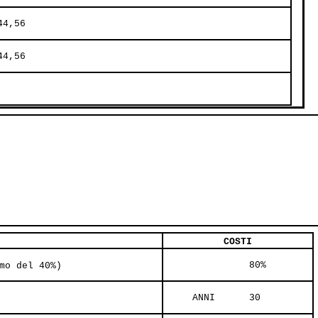
44,56     
44,56     
     
COSTI
               80%     
mo del 40%)
     ANNI      30     