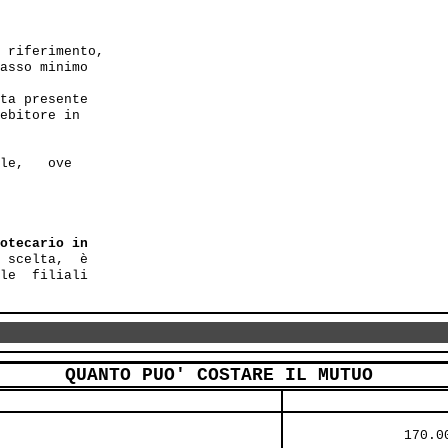
 riferimento,

asso minimo 

ta presente

ebitore in

le,   ove

otecario in

 scelta,  è 

le  filiali

QUANTO PUO' COSTARE IL MUTUO
               170.0