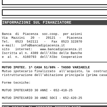
INFORMAZIONI SUL FINANZIATORE
Banca  di  Piacenza  soc.coop.  per azioni

Via  Mazzini   20  -   29121  -   Piacenza

Tel.   0523  542111   -   Fax  0523 322870

e-mail:   info@bancadipiacenza.it 

sito   internet:    www.bancadipiacenza.it

Iscritta al n. 4389 dell’Albo delle Banche 

MUTUO IPOTEC. 1^ CASA 51/80% - TASSO VARIABILE
Mutuo ipotecario finalizzato  all’acquisto, la  costruz
ristrutturazione dell'abitazione principale (prima casa
Forme tecniche: 

MUTUO IPOTECARIO 30 ANNI - 652-418-25 
