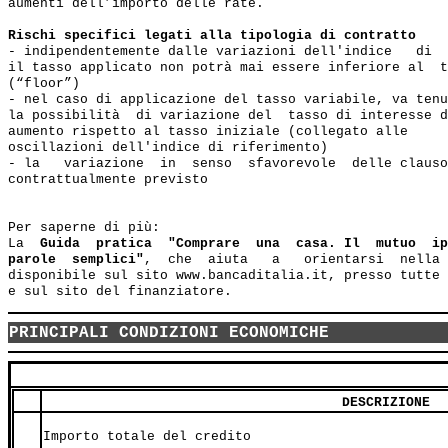
aumenti dell’importo delle rate.

Rischi specifici legati alla tipologia di contratto
- indipendentemente dalle variazioni dell'indice   di  
il tasso applicato non potrà mai essere inferiore al  t
(“floor”)

- nel caso di applicazione del tasso variabile, va tenu
la possibilità  di variazione del  tasso di interesse d
aumento rispetto al tasso iniziale (collegato alle

oscillazioni dell'indice di riferimento)

- la   variazione  in  senso  sfavorevole  delle clauso
contrattualmente previsto

Per saperne di più:

La  
Guida  pratica  "Comprare  una  casa. Il  mutuo  ip
parole  semplici"
,  che  aiuta   a   orientarsi  nella 
disponibile sul sito www.bancaditalia.it, presso tutte 
PRINCIPALI CONDIZIONI ECONOMICHE
DESCRIZIONE
Importo totale del credito