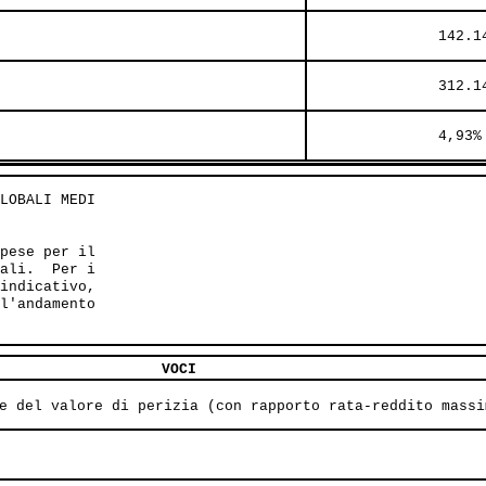
               142.1
               312.1
               4,93%
LOBALI MEDI 

pese per il

ali.  Per i

indicativo,

l'andamento

VOCI
e del valore di perizia (con rapporto rata-reddito massi