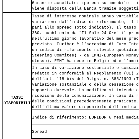
Garanzie accettate: ipoteca su immobile – i
viene disposta dalla Banca tramite soggetti
Tasso di interesse nominale annuo variabile
variazioni dell'indice di riferimento, il t
pari allo spread sotto indicato). Il tasso 
360, pubblicato da "Il Sole 24 Ore" il prim
nell'ultimo giorno lavorativo del mese prec
previsto. Euribor è l'acronimo di Euro Inte
un indice di riferimento rilevato quotidian
Steering Commitee) - da EMMI-European Money
stesso). EMMI ha sede in Belgio ed è l'ammi
In caso di variazione sostanziale o cessazi
redatto in conformità al Regolamento (UE) 2
dell’art. 118-bis del D.Lgs. n. 385/1993 (T
variazione sostanziale o della cessazione d
supporto durevole. La modifica si intende a
ricezione della comunicazione. In caso di r
TASSI
delle condizioni precedentemente praticate,
DISPONIBILI
dell’ultimo valore disponibile dell’indice 
Indice di riferimento: EURIBOR 6 mesi media
Spread