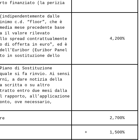
rto finanziato (la perizia
(indipendentemente dalle
inimo c.d. “floor”, che è
media mese precedente base
a il valore rilevato
               4,200%     
llo spread contrattualmente
o di offerta in euro", ed è
dell'Euribor (Euribor Panel
to in sostituzione dello
Piano di Sostituzione
quale si fa rinvio. Ai sensi
rni, a dare notizia della
a scritta o su altro
tratto entro due mesi dalla
l rapporto, all’applicazione
onto, ove necessario,
               2,700%     
re
     +         1,500%     