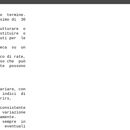
o  termine.

simo di  30 

utturare  o 

stituire  o 

uti per  le 

eca  su  un 

co di rate,

so che  può 

te  possono 

ariare, con 

 indici  di

rirs, 

consistente 

 variazione

amente.

 sempre  in 

  eventuali 
