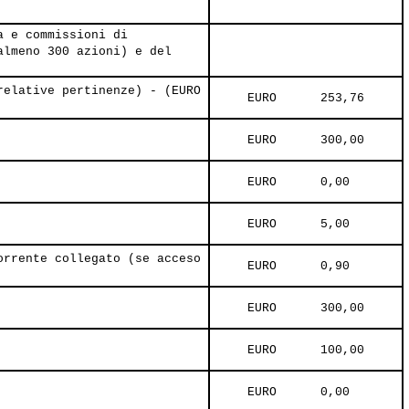
a e commissioni di
almeno 300 azioni) e del
relative pertinenze) - (EURO
     EURO      253,76     
     EURO      300,00     
     EURO      0,00     
     EURO      5,00     
orrente collegato (se acceso
     EURO      0,90     
     EURO      300,00     
     EURO      100,00     
     EURO      0,00     