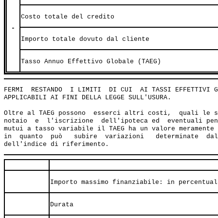
Costo totale del credito
-
Importo totale dovuto dal cliente
Tasso Annuo Effettivo Globale (TAEG)
FERMI  RESTANDO  I LIMITI  DI CUI  AI TASSI EFFETTIVI G
APPLICABILI AI FINI DELLA LEGGE SULL'USURA.

Oltre al TAEG possono  esserci altri costi,  quali le s
notaio  e  l'iscrizione  dell'ipoteca ed  eventuali pen
mutui a tasso variabile il TAEG ha un valore meramente 
in  quanto  può   subire  variazioni   determinate  dal
Importo massimo finanziabile: in percentual
Durata