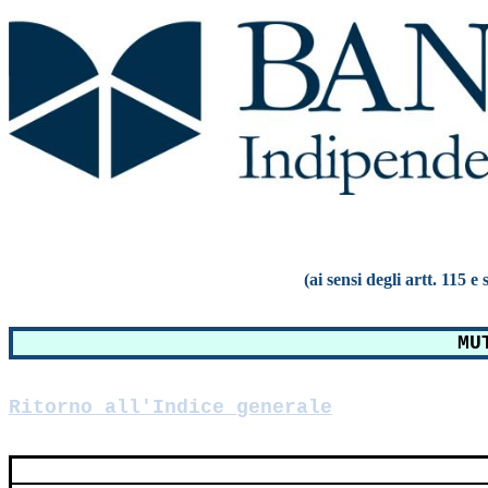
(ai sensi degli artt. 115 
MU
Ritorno all'Indice generale