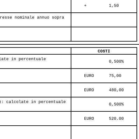
     +         1,50     
resse nominale annuo sopra
COSTI
late in percentuale
               0,500%     
     EURO      75,00     
     EURO      480,00     
): calcolate in percentuale
               0,500%     
     EURO      520.00     