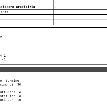
:
ediatore creditizio
:
iente
:
:
:
o

4-1

o  termine.

simo di  30 

utturare  o 

stituire  o 

uti per  le 
