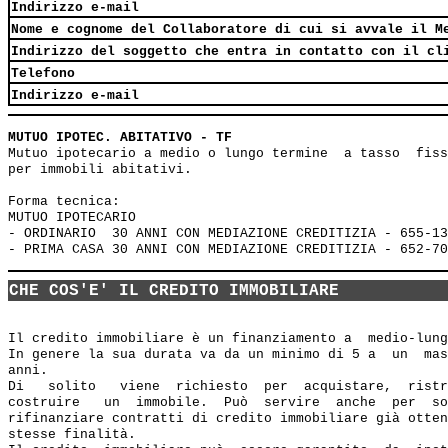
Indirizzo e-mail
Nome e cognome del Collaboratore di cui si avvale il M
Indirizzo del soggetto che entra in contatto con il cl
Telefono
Indirizzo e-mail
MUTUO IPOTEC. ABITATIVO - TF
Mutuo ipotecario a medio o lungo termine  a tasso  fiss
per immobili abitativi.

Forma tecnica:

MUTUO IPOTECARIO 

- ORDINARIO  30 ANNI CON MEDIAZIONE CREDITIZIA - 655-13
CHE COS'E' IL CREDITO IMMOBILIARE
Il credito immobiliare è un finanziamento a  medio-lung
In genere la sua durata va da un minimo di 5 a  un  mas
anni.

Di   solito   viene  richiesto  per  acquistare,  ristr
costruire   un  immobile.  Può  servire  anche  per  so
rifinanziare contratti di credito immobiliare già otten
stesse finalità.
