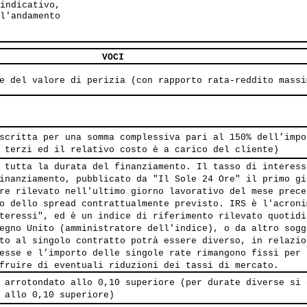
indicativo,

l'andamento

VOCI
e del valore di perizia (con rapporto rata-reddito massi
scritta per una somma complessiva pari al 150% dell’impo
 terzi ed il relativo costo è a carico del cliente)
 tutta la durata del finanziamento. Il tasso di interess
inanziamento, pubblicato da "Il Sole 24 Ore" il primo gi
re rilevato nell'ultimo giorno lavorativo del mese prece
o dello spread contrattualmente previsto. IRS è l'acroni
teressi", ed è un indice di riferimento rilevato quotidi
egno Unito (amministratore dell'indice), o da altro sogg
to al singolo contratto potrà essere diverso, in relazio
esse e l’importo delle singole rate rimangono fissi per 
fruire di eventuali riduzioni dei tassi di mercato.
 arrotondato allo 0,10 superiore (per durate diverse si 
 allo 0,10 superiore)