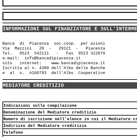
INFORMAZIONI SUL FINANZIATORE E SULL'INTERM
Banca  di  Piacenza  soc.coop.  per azioni

Via  Mazzini   20  -   29121  -   Piacenza

Tel.   0523  542111   -   Fax  0523 322870

e-mail:  info@bancadipiacenza.it 

sito   internet:    www.bancadipiacenza.it

Iscritta al n. 4389 dell’Albo delle Banche 

MEDIATORE CREDITIZIO
Indicazioni sulla compilazione
Denominazione del Mediatore creditizio
Numero di iscrizione nell’elenco in cui il Mediatore c
Indirizzo del Mediatore creditizio
Telefono