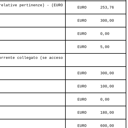
relative pertinenze) - (EURO
     EURO      253,76     
     EURO      300,00     
     EURO      0,00     
     EURO      5,00     
orrente collegato (se acceso
     EURO      300,00     
     EURO      100,00     
     EURO      0,00     
     EURO      180,00     
     EURO      600,00     