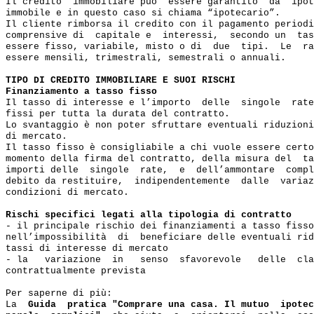
Il credito  immobiliare può  essere garantito  da  ipot
immobile e in questo caso si chiama “ipotecario”.

Il cliente rimborsa il credito con il pagamento periodi
comprensive di  capitale e  interessi,  secondo un  tas
essere fisso, variabile, misto o di  due  tipi.  Le  ra
essere mensili, trimestrali, semestrali o annuali.

TIPO DI CREDITO IMMOBILIARE E SUOI RISCHI
Finanziamento a tasso fisso
Il tasso di interesse e l’importo  delle  singole  rate
fissi per tutta la durata del contratto.

Lo svantaggio è non poter sfruttare eventuali riduzioni
di mercato.

Il tasso fisso è consigliabile a chi vuole essere certo
momento della firma del contratto, della misura del  ta
importi delle  singole  rate,  e  dell’ammontare  compl
debito da restituire,  indipendentemente  dalle  variaz
condizioni di mercato.

Rischi specifici legati alla tipologia di contratto 
- il principale rischio dei finanziamenti a tasso fisso
nell’impossibilità  di  beneficiare delle eventuali rid
tassi di interesse di mercato

- la   variazione  in   senso  sfavorevole   delle  cla
contrattualmente prevista

Per saperne di più:

La  
Guida  pratica "Comprare una casa. Il mutuo  ipotec