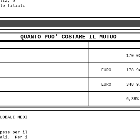
lta, è

le filiali

QUANTO PUO' COSTARE IL MUTUO
               170.0
     EURO      178.9
     EURO      348.9
               6,38%
LOBALI MEDI 

pese per il

ali.  Per i
