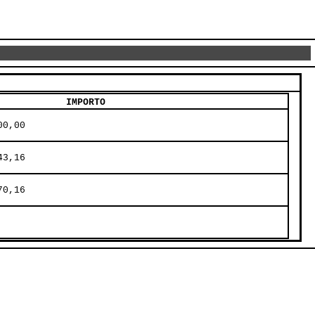
IMPORTO
00,00     
43,16     
70,16     
     