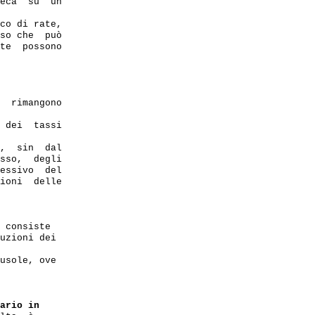
eca  su  un 

co di rate,

so che  può 

te  possono 

  rimangono 

 dei  tassi 

,  sin  dal 

sso,  degli 

essivo  del 

ioni  delle 

 consiste

uzioni dei

usole, ove

ario in
