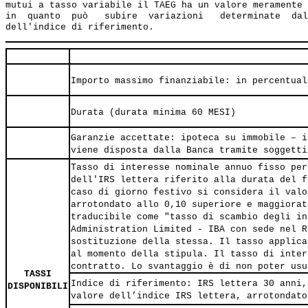
mutui a tasso variabile il TAEG ha un valore meramente 
in  quanto  può   subire  variazioni   determinate  dal
Importo massimo finanziabile: in percentual
Durata (durata minima 60 MESI)
Garanzie accettate: ipoteca su immobile – i
viene disposta dalla Banca tramite soggetti
Tasso di interesse nominale annuo fisso per
dell'IRS lettera riferito alla durata del f
caso di giorno festivo si considera il valo
arrotondato allo 0,10 superiore e maggiorat
traducibile come "tasso di scambio degli in
Administration Limited - IBA con sede nel R
sostituzione della stessa. Il tasso applica
al momento della stipula. Il tasso di inter
contratto. Lo svantaggio è di non poter usu
TASSI
Indice di riferimento: IRS lettera 30 anni,
DISPONIBILI
valore dell’indice IRS lettera, arrotondato