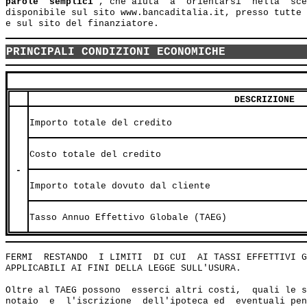
parole  semplici"
, che aiuta  a  orientarsi  nella  sce
disponibile sul sito www.bancaditalia.it, presso tutte 
PRINCIPALI CONDIZIONI ECONOMICHE
DESCRIZIONE
Importo totale del credito
Costo totale del credito
-
Importo totale dovuto dal cliente
Tasso Annuo Effettivo Globale (TAEG)
FERMI  RESTANDO  I LIMITI  DI CUI  AI TASSI EFFETTIVI G
APPLICABILI AI FINI DELLA LEGGE SULL'USURA.

Oltre al TAEG possono  esserci altri costi,  quali le s
notaio  e  l'iscrizione  dell'ipoteca ed  eventuali pen