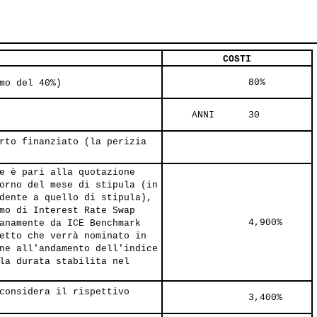
COSTI
               80%     
mo del 40%)
     ANNI      30     
rto finanziato (la perizia
e è pari alla quotazione
orno del mese di stipula (in
dente a quello di stipula),
mo di Interest Rate Swap
               4,900%     
anamente da ICE Benchmark
etto che verrà nominato in
ne all'andamento dell'indice
la durata stabilita nel
considera il rispettivo
               3,400%     