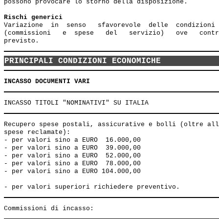
possono provocare lo storno della disposizione.

Rischi generici
Variazione  in  senso   sfavorevole  delle  condizioni 
(commissioni   e  spese   del   servizio)   ove   contr
PRINCIPALI CONDIZIONI ECONOMICHE
INCASSO DOCUMENTI VARI
Recupero spese postali, assicurative e bolli (oltre all
spese reclamate):

- per valori sino a EURO  16.000,00                    
- per valori sino a EURO  39.000,00                    
- per valori sino a EURO  52.000,00                    
- per valori sino a EURO  78.000,00                    
- per valori sino a EURO 104.000,00                    