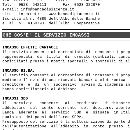
Via  Mazzini   20  -   29121  -   Piacenza

Tel.   0523  542111   -   Fax  0523 322870

e-mail: info@bancadipiacenza.it 

sito   internet:    www.bancadipiacenza.it

Iscritta al n. 4389 dell’Albo delle Banche 

CHE COS'E' IL SERVIZIO INCASSI
INCASSO EFFETTI CARTACEI
Il servizio consente al correntista di incassare i prop
rappresentati  da  titoli  di  credito (cambiali, cambi
domiciliati presso i nostri sportelli o sportelli di al
INCASSO RI.BA.
Il servizio consente al correntista di incassare i prop
mediante l’invio di una ricevuta bancaria elettronica  
creditore  e  di  un  successivo  avviso di scadenza in
banca domiciliataria al debitore.

INCASSI SDD
Il   servizio   consente   al   creditore   di disporre
addebitare  sul  conto  corrente  del  debitore, aperto
Banca  aderente  al  servizio  SDD  e  situata  in Ital
qualsiasi dei paesi dell’area SEPA.

Presupposto del servizio è la sottoscrizione da parte d
dell’autorizzazione  all’addebito  in  conto  presso  i