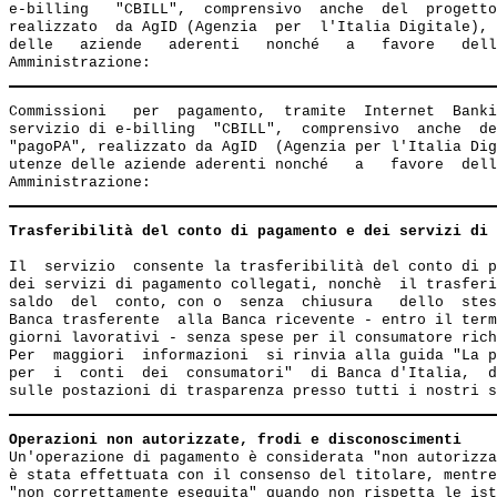
e-billing   "CBILL",  comprensivo  anche  del  progetto
realizzato  da AgID (Agenzia  per  l'Italia Digitale), 
delle   aziende   aderenti   nonché   a   favore   dell
Commissioni   per  pagamento,  tramite  Internet  Banki
servizio di e-billing  "CBILL",  comprensivo  anche  de
"pagoPA", realizzato da AgID  (Agenzia per l'Italia Dig
utenze delle aziende aderenti nonché   a   favore  dell
Trasferibilità del conto di pagamento e dei servizi di 
Il  servizio  consente la trasferibilità del conto di p
dei servizi di pagamento collegati, nonchè  il trasferi
saldo  del  conto, con o  senza  chiusura   dello  stes
Banca trasferente  alla Banca ricevente - entro il term
giorni lavorativi - senza spese per il consumatore rich
Per  maggiori  informazioni  si rinvia alla guida "La p
per  i  conti  dei  consumatori"  di Banca d'Italia,  d
Operazioni non autorizzate, frodi e disconoscimenti
Un'operazione di pagamento è considerata "non autorizza
è stata effettuata con il consenso del titolare, mentre
"non correttamente eseguita" quando non rispetta le ist