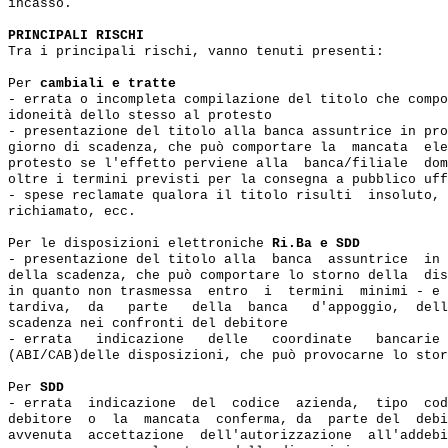
incasso.

PRINCIPALI RISCHI
Tra i principali rischi, vanno tenuti presenti:

Per 
cambiali e tratte
- errata o incompleta compilazione del titolo che compo
idoneità dello stesso al protesto

- presentazione del titolo alla banca assuntrice in pro
giorno di scadenza, che può comportare la  mancata  ele
protesto se l'effetto perviene alla  banca/filiale  dom
oltre i termini previsti per la consegna a pubblico uff
- spese reclamate qualora il titolo risulti  insoluto, 
richiamato, ecc.

Per le disposizioni elettroniche 
Ri.Ba e SDD
- presentazione del titolo alla  banca  assuntrice  in 
della scadenza, che può comportare lo storno della  dis
in quanto non trasmessa  entro  i  termini  minimi - e 
tardiva,  da   parte   della  banca   d'appoggio,  dell
scadenza nei confronti del debitore

- errata   indicazione   delle   coordinate   bancarie 
(ABI/CAB)delle disposizioni, che può provocarne lo stor
Per 
SDD
- errata  indicazione  del  codice  azienda,  tipo  cod
debitore  o  la  mancata  conferma, da  parte del  debi
avvenuta  accettazione  dell'autorizzazione  all'addebi