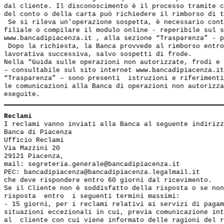
dal cliente. Il disconoscimento è il processo tramite c
del conto o della carta può richiedere il rimborso di t
 Se si rileva un'operazione sospetta, è necessario cont
filiale o compilare il modulo online - reperibile sul s
www.bancadipiacenza.it , alla sezione “Trasparenza” - p
 Dopo la richiesta, la Banca provvede al rimborso entro
lavorativa successiva, salvo sospetti di frode.

Nella “Guida sulle operazioni non autorizzate, frodi e 
– consultabile sul sito internet www.bancadipiacenza.it
“Trasparenza” – sono presenti  istruzioni e riferimenti
le comunicazioni alla Banca di operazioni non autorizza
Reclami
I reclami vanno inviati alla Banca al seguente indirizz
Banca di Piacenza

Ufficio Reclami

Via Mazzini 20

29121 Piacenza,

mail: segreteria.generale@bancadipiacenza.it

PEC: bancadipiacenza@bancadipiacenza.legalmail.it

che deve rispondere entro 60 giorni dal ricevimento.

Se il Cliente non è soddisfatto della risposta o se non
risposta  entro  i seguenti termini massimi: 

- 15 giorni, per i reclami relativi ai servizi di pagam
situazioni eccezionali in cui, previa comunicazione int
al  cliente con cui viene informato delle ragioni del r