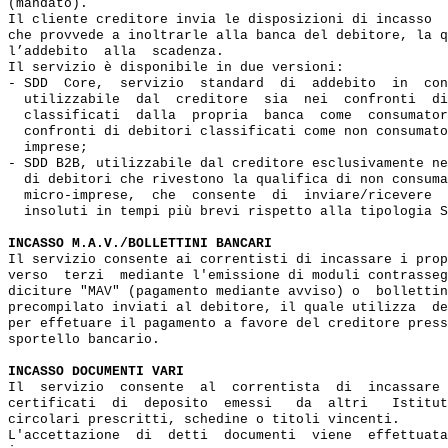
(mandato).

Il cliente creditore invia le disposizioni di incasso  
che provvede a inoltrarle alla banca del debitore, la q
l’addebito  alla  scadenza.

Il servizio è disponibile in due versioni:

- SDD  Core,  servizio  standard  di  addebito  in  con
  utilizzabile  dal  creditore  sia  nei  confronti  di
  classificati  dalla  propria  banca  come  consumator
  confronti di debitori classificati come non consumato
  imprese;

- SDD B2B, utilizzabile dal creditore esclusivamente ne
  di debitori che rivestono la qualifica di non consuma
  micro-imprese,  che  consente  di  inviare/ricevere  
  insoluti in tempi più brevi rispetto alla tipologia S
INCASSO M.A.V./BOLLETTINI BANCARI
Il servizio consente ai correntisti di incassare i prop
verso  terzi  mediante l'emissione di moduli contrasseg
diciture "MAV" (pagamento mediante avviso) o  bollettin
precompilato inviati al debitore, il quale utilizza  de
per effetuare il pagamento a favore del creditore press
sportello bancario. 

INCASSO DOCUMENTI VARI
Il  servizio  consente  al  correntista  di  incassare 
certificati  di  deposito  emessi   da  altri   Istitut
circolari prescritti, schedine o titoli vincenti.

L'accettazione  di  detti  documenti  viene  effettuata