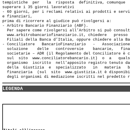
tempistiche  per   la  risposta  definitiva, comunque  
superare i 35 giorni lavorativi

- 60 giorni, per i reclami relativi ai prodotti e servi
e finanziari, 

prima di ricorrere al giudice può rivolgersi a:

- Arbitro Bancario Finanziario (ABF). 

  Per sapere come rivolgersi all’Arbitro si può consult
  www.arbitrobancariofinanziario.it, chiedere   presso 
  Filiali della Banca d’Italia, oppure chiedere alla Ba
- Conciliatore   BancarioFinanziario   -   Associazione
  soluzione    delle   controversie    bancarie,   fina
  societarie – ADR (il Regolamento del Conciliatore è c
  sul  sito  www.conciliatorebancario.it)  o  a   quals
  organismo  iscritto  nell'apposito registro tenuto da
  della  Giustizia  e  specializzato   in   materia   b
  finanziaria  (sul  sito  www.giustizia.it è disponibi
LEGENDA