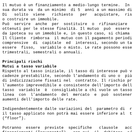
Il mutuo è un finanziamento a medio-lungo termine.  In 
sua durata va  da un minimo  di 5  anni a un massimo di
Di   solito  viene   richiesto   per   acquistare,  ris
o costruire un immobile.

Può  servire  anche  per  sostituire  o  rifinanziare  
ottenuti per le stesse finalità. Il mutuo  può  essere 
da ipoteca su un immobile e, in questo caso, si chiama 
Il Cliente  rimborsa  il mutuo con il pagamento periodi
comprensive  di  capitale  ed  interessi, secondo un ta
essere  fisso,  variabile o misto. Le rate possono esse
trimestrali, semestrali o annuali.

Principali rischi
Mutui a tasso variabile
Rispetto al tasso iniziale, il tasso di interesse può v
cadenze prestabilite, secondo l'andamento di uno o  più
di indicizzazione fissati nel  contratto. Il rischio pr
l'aumento imprevedibile e consistente dell'importo dell
tasso  variabile  è  consigliabile a chi vuole un tasso
linea  con  l'andamento  del  mercato  e  può  sostener
aumenti dell'importo delle rate.

Indipendentemente dalle variazioni del  parametro di  r
il tasso applicato non potrà mai essere inferiore al  t
(“floor”).

Potranno  essere  previste  specifiche   clausole   acc