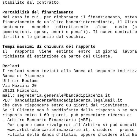
stabilito dal contratto.

Portabilità del finanziamento
Nel caso in cui, per rimborsare il finanziamento, otten
finanziamento da un’altra banca/intermediario, il Clien
sostenere   neanche  indirettamente   alcun   costo  (a
commissioni, spese, oneri o penali). Il nuovo contratto
diritti e le garanzie del vecchio.

Tempi massimi di chiusura del rapporto
Il   rapporto  viene  estinto  entro  10 giorni  lavora
richiesta di estinzione da parte del Cliente.

Reclami
I reclami vanno inviati alla Banca al seguente indirizz
Banca di Piacenza

Ufficio Reclami

Via Mazzini 20

29121 Piacenza,

mail: segreteria.generale@bancadipiacenza.it

PEC: bancadipiacenza@bancadipiacenza.legalmail.it

che deve rispondere entro 60 giorni dal ricevimento.

Se il Cliente non è soddisfatto della risposta o se non
risposta entro i 60 giorni, può presentare ricorso a:

- Arbitro Bancario Finanziario (ABF). 

  Per sapere come rivolgersi all’Arbitro si può consult
  www.arbitrobancariofinanziario.it, chiedere   presso 
  Filiali della Banca d’Italia, oppure chiedere alla Ba