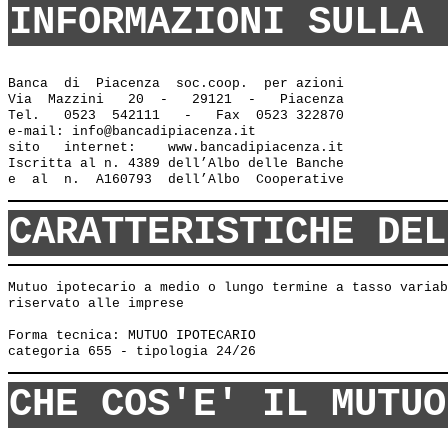
INFORMAZIONI SULLA 
Banca  di  Piacenza  soc.coop.  per azioni

Via  Mazzini   20  -   29121  -   Piacenza

Tel.   0523  542111   -   Fax  0523 322870

e-mail: info@bancadipiacenza.it 

sito   internet:    www.bancadipiacenza.it

Iscritta al n. 4389 dell’Albo delle Banche 

CARATTERISTICHE DEL
Mutuo ipotecario a medio o lungo termine a tasso variab
riservato alle imprese

Forma tecnica: MUTUO IPOTECARIO

CHE COS'E' IL MUTUO