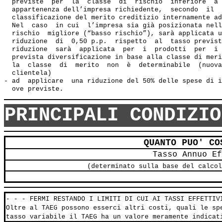
  previste  per  la  classe  di  rischio  inferiore  a 
  appartenenza dell’impresa richiedente,  secondo  il  
  classificazione del merito creditizio internamente ad
  Nel  caso  in cui  l’impresa sia già posizionata nell
  rischio  migliore (“basso rischio”), sarà applicata u
  riduzione  di  0,50 p.p.  rispetto  al  tasso previst
  riduzione  sarà  applicata  per  i  prodotti  per  i 
  prevista diversificazione in base alla classe di meri
  la  classe  di  merito  non  è  determinabile  (nuova
  clientela) 

- ad  applicare  una riduzione del 50% delle spese di i
PRINCIPALI CONDIZIO
QUANTO PUO' CO
Tasso Annuo Ef
(determinato sulla base del calcol
- - - FERMI RESTANDO I LIMITI DI CUI AI TASSI EFFETTIV
Oltre al TAEG possono esserci altri costi, quali le sp
tasso variabile il TAEG ha un valore meramente indicat