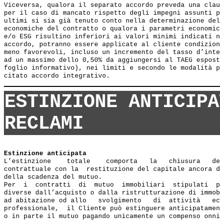
Viceversa, qualora il separato accordo preveda una clau
per il caso di mancato rispetto degli impegni assunti p
ultimi si sia già tenuto conto nella determinazione del
economiche del contratto o qualora i parametri economic
e/o ESG risultino inferiori ai valori minimi indicati n
accordo, potranno essere applicate al cliente condizion
meno favorevoli, incluso un incremento del tasso d’inte
ad un massimo dello 0,50% da aggiungersi al TAEG espost
foglio informativo), nei limiti e secondo le modalità p
ESTINZIONE ANTICIPA
RECLAMI
Estinzione anticipata
L’estinzione    totale    comporta   la   chiusura   de
contrattuale con la  restituzione del capitale ancora d
della scadenza del mutuo.

Per  i  contratti  di  mutuo  immobiliari  stipulati  p
diverse dall’acquisto o dalla ristrutturazione di immob
ad abitazione od allo   svolgimento   di  attività   ec
professionale,  il Cliente può estinguere anticipatamen
o in parte il mutuo pagando unicamente un compenso onni