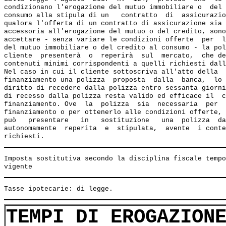
condizionano l'erogazione del mutuo immobiliare o  del 
consumo alla stipula di un   contratto  di  assicurazio
qualora l'offerta di un contratto di assicurazione sia 
accessoria all'erogazione del mutuo o del credito, sono
accettare - senza variare le condizioni offerte  per  l
del mutuo immobiliare o del credito al consumo - la pol
cliente  presenterà  o  reperirà  sul  mercato,  che de
contenuti minimi corrispondenti a quelli richiesti dall
Nel caso in cui il cliente sottoscriva all'atto della  
finanziamento una polizza  proposta  dalla  banca,  lo 
diritto di recedere dalla polizza entro sessanta giorni
di recesso dalla polizza resta valido ed efficace il  c
finanziamento. Ove  la  polizza  sia  necessaria  per  
finanziamento o per ottenerlo alle condizioni offerte, 
può   presentare   in   sostituzione   una  polizza  da
autonomamente  reperita  e  stipulata,  avente  i conte
Imposta sostitutiva secondo la disciplina fiscale tempo
TEMPI DI EROGAZION