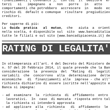
finanziamenti ("covenants"),  con cui  il  debitore  e/
terzi   si   impegnano  a   non   porre   in   atto    
comportamenti che potrebbero  accrescere  in   modo  ec
rischio di  default o comunque  risultare  pregiudiziev
creditori.

Per saperne di più:

La  
Guida  pratica   al  mutuo
,  che   aiuta  a  orient
nella scelta, è disponibile sul  sito  www.bancaditalia
RATING DI LEGALITA'
In ottemperanza all’art. 4 del Decreto del Ministero de
n. 57 del 20 febbraio 2014, il quale prevede che la Ban
considerazione  la  presenza  del  "Rating  di  legalit
variabili  che  concorrono  alla  determinazione  delle
economiche   di  finanziamenti alle  imprese - che all'
richiesta dichiarino di essere iscritte nell'apposito e
Banca si impegna:  

- ad  esaminare  la  richiesta  di  affidamento  entro 
  lavorativi.  In  caso  di mancata  risposta entro tal
  la richiesta si intenderà approvata 

- ad  applicare  alla  richiesta   di  affidamento  le 