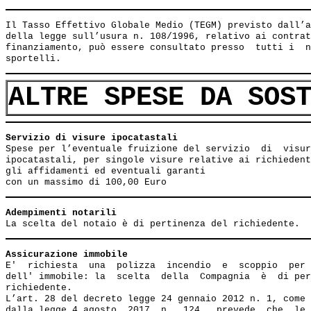
Il Tasso Effettivo Globale Medio (TEGM) previsto dall’a
della legge sull’usura n. 108/1996, relativo ai contrat
finanziamento, può essere consultato presso  tutti i  n
ALTRE SPESE DA SOS
Servizio di visure ipocatastali                        
Spese per l’eventuale fruizione del servizio  di  visur
ipocatastali, per singole visure relative ai richiedent
gli affidamenti ed eventuali garanti

Adempimenti notarili
Assicurazione immobile
E'  richiesta  una  polizza  incendio  e  scoppio  per 
dell' immobile: la  scelta  della  Compagnia  è  di per
richiedente.

L’art. 28 del decreto legge 24 gennaio 2012 n. 1, come 
dalla legge 4 agosto  2017  n.  124,  prevede  che  le 