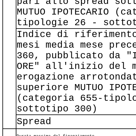
pari allo spread sot
MUTUO IPOTECARIO (ca
tipologie 26 - sotto
Indice di riferiment
mesi media mese prec
360, pubblicato da "
ORE" all'inizio del 
erogazione arrotonda
superiore MUTUO IPOT
(categoria 655-tipol
sottotipo 300)
Spread