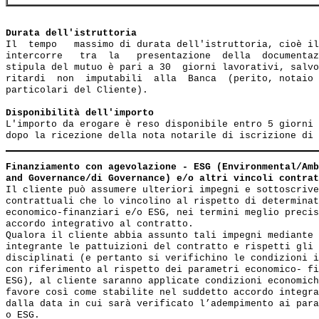
Durata dell'istruttoria
Il  tempo   massimo di durata dell'istruttoria, cioè il
intercorre   tra  la   presentazione  della  documentaz
stipula del mutuo è pari a 30  giorni lavorativi, salvo
ritardi  non  imputabili  alla  Banca  (perito, notaio 
particolari del Cliente).  

Disponibilità dell'importo
L'importo da erogare è reso disponibile entro 5 giorni 
Finanziamento con agevolazione - ESG (Environmental/Amb
and Governance/di Governance) e/o altri vincoli contrat
Il cliente può assumere ulteriori impegni e sottoscrive
contrattuali che lo vincolino al rispetto di determinat
economico-finanziari e/o ESG, nei termini meglio precis
accordo integrativo al contratto.

Qualora il cliente abbia assunto tali impegni mediante 
integrante le pattuizioni del contratto e rispetti gli 
disciplinati (e pertanto si verifichino le condizioni i
con riferimento al rispetto dei parametri economico- fi
ESG), al cliente saranno applicate condizioni economich
favore così come stabilite nel suddetto accordo integra
dalla data in cui sarà verificato l’adempimento ai para
o ESG. 
