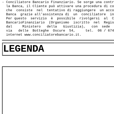
- Conciliatore Bancario Finanziario. Se sorge una contr
  la Banca, il Cliente può attivare una procedura di co
  che  consiste  nel  tentativo di raggiungere  un acco
  Banca  grazie all'assistenza di  un  conciliatore  in
  Per questo  servizio  è  possibile  rivolgersi  al  C
  BancarioFinanziario  (Organismo  iscritto  nel  Regis
  dal     Ministero   della   Giustizia),   con  sede  
  via   delle  Botteghe  Oscure  54,     tel.  06 / 674
LEGENDA