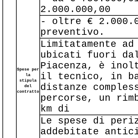
2.000.000,00
- oltre € 2.000.
preventivo.
Limitatamente ad
ubicati fuori da
Piacenza, è inol
Spese per
il tecnico, in b
la
stipula
distanze comples
del
contratto
percorse, un rim
km di
Le spese di peri
addebitate antic