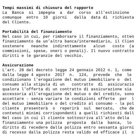
Tempi massimi di chiusura del rapporto
La  Banca  si  impegna  a  dar  corso  all'estinzione  
comunque  entro  10  giorni   dalla  data di  richiesta
del Cliente.

Portabilità del finanziamento
Nel caso in cui, per rimborsare il finanziamento, otten
finanziamento da un’altra banca/intermediario, il Clien
sostenere   neanche  indirettamente   alcun   costo  (a
commissioni, spese, oneri o penali). Il nuovo contratto
diritti e le garanzie del vecchio.

Assicurazione
L’art. 28 del decreto legge 24 gennaio 2012 n. 1, come 
dalla legge 4 agosto  2017  n.  124,  prevede  che  le 
condizionano l'erogazione del mutuo immobiliare o  del 
consumo alla stipula di un   contratto  di  assicurazio
qualora l'offerta di un contratto di assicurazione sia 
accessoria all'erogazione del mutuo o del credito, sono
accettare - senza variare le condizioni offerte  per  l
del mutuo immobiliare o del credito al consumo - la pol
cliente  presenterà  o  reperirà  sul  mercato,  che de
contenuti minimi corrispondenti a quelli richiesti dall
Nel caso in cui il cliente sottoscriva all'atto della  
finanziamento una polizza  proposta  dalla  banca,  lo 
diritto di recedere dalla polizza entro sessanta giorni
di recesso dalla polizza resta valido ed efficace il  c