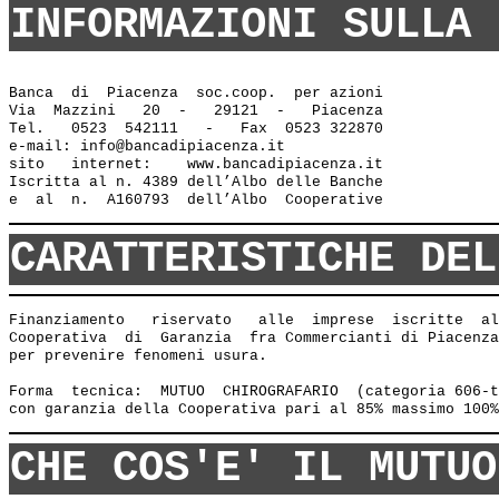
INFORMAZIONI SULLA 
Banca  di  Piacenza  soc.coop.  per azioni

Via  Mazzini   20  -   29121  -   Piacenza

Tel.   0523  542111   -   Fax  0523 322870

e-mail: info@bancadipiacenza.it 

sito   internet:    www.bancadipiacenza.it

Iscritta al n. 4389 dell’Albo delle Banche 

CARATTERISTICHE DEL
Finanziamento   riservato   alle  imprese  iscritte  al
Cooperativa  di  Garanzia  fra Commercianti di Piacenza
per prevenire fenomeni usura. 

Forma  tecnica:  MUTUO  CHIROGRAFARIO  (categoria 606-t
CHE COS'E' IL MUTUO