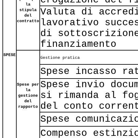
la
Valuta di accred
stipula
del
lavorativo succe
contratto
di sottoscrizion
finanziamento
SPESE
Gestione pratica
Spese incasso ra
Spese invio docu
Spese per
la
si rimanda al fo
gestione
del
del conto corren
rapporto
Spese comunicazi
Compenso estinzi