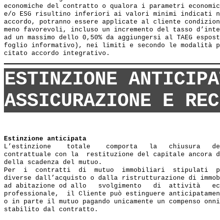
economiche del contratto o qualora i parametri economic
e/o ESG risultino inferiori ai valori minimi indicati n
accordo, potranno essere applicate al cliente condizion
meno favorevoli, incluso un incremento del tasso d’inte
ad un massimo dello 0,50% da aggiungersi al TAEG espost
foglio informativo), nei limiti e secondo le modalità p
ESTINZIONE ANTICIPA
ASSICURAZIONE E REC
Estinzione anticipata
L’estinzione    totale    comporta   la   chiusura   de
contrattuale con la  restituzione del capitale ancora d
della scadenza del mutuo.

Per  i  contratti  di  mutuo  immobiliari  stipulati  p
diverse dall’acquisto o dalla ristrutturazione di immob
ad abitazione od allo   svolgimento   di  attività   ec
professionale,  il Cliente può estinguere anticipatamen
o in parte il mutuo pagando unicamente un compenso onni
stabilito dal contratto.
