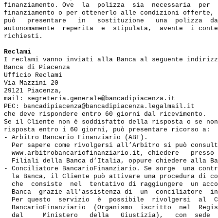
finanziamento. Ove  la  polizza  sia  necessaria  per  
finanziamento o per ottenerlo alle condizioni offerte, 
può   presentare   in   sostituzione   una  polizza  da
autonomamente  reperita  e  stipulata,  avente  i conte
richiesti.

Reclami
I reclami vanno inviati alla Banca al seguente indirizz
Banca di Piacenza

Ufficio Reclami

Via Mazzini 20

29121 Piacenza,

mail: segreteria.generale@bancadipiacenza.it

PEC: bancadipiacenza@bancadipiacenza.legalmail.it

che deve rispondere entro 60 giorni dal ricevimento.

Se il Cliente non è soddisfatto della risposta o se non
risposta entro i 60 giorni, può presentare ricorso a:

- Arbitro Bancario Finanziario (ABF). 

  Per sapere come rivolgersi all’Arbitro si può consult
  www.arbitrobancariofinanziario.it, chiedere   presso 
  Filiali della Banca d’Italia, oppure chiedere alla Ba
- Conciliatore BancarioFinanziario. Se sorge  una contr
  la Banca, il Cliente può attivare una procedura di co
  che  consiste  nel  tentativo di raggiungere  un acco
  Banca  grazie all'assistenza di  un  conciliatore  in
  Per questo  servizio  è  possibile  rivolgersi  al  C
  BancarioFinanziario  (Organismo  iscritto  nel  Regis
  dal     Ministero   della   Giustizia),   con  sede  