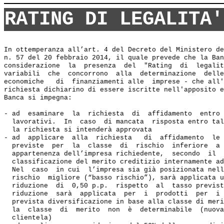
RATING DI LEGALITA'
In ottemperanza all’art. 4 del Decreto del Ministero de
n. 57 del 20 febbraio 2014, il quale prevede che la Ban
considerazione  la  presenza  del  "Rating  di  legalit
variabili  che  concorrono  alla  determinazione  delle
economiche   di  finanziamenti alle  imprese - che all'
richiesta dichiarino di essere iscritte nell'apposito e
Banca si impegna:  

- ad  esaminare  la  richiesta  di  affidamento  entro 
  lavorativi.  In  caso  di mancata  risposta entro tal
  la richiesta si intenderà approvata 

- ad  applicare  alla  richiesta   di  affidamento  le 
  previste  per  la  classe  di  rischio  inferiore  a 
  appartenenza dell’impresa richiedente,  secondo  il  
  classificazione del merito creditizio internamente ad
  Nel  caso  in cui  l’impresa sia già posizionata nell
  rischio  migliore (“basso rischio”), sarà applicata u
  riduzione  di  0,50 p.p.  rispetto  al  tasso previst
  riduzione  sarà  applicata  per  i  prodotti  per  i 
  prevista diversificazione in base alla classe di meri
  la  classe  di  merito  non  è  determinabile  (nuova
  clientela) 
