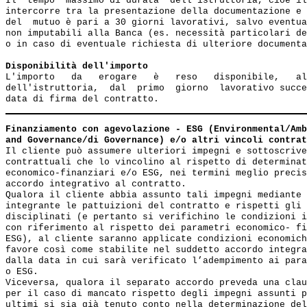
Il  tempo  massimo di durata  dell'istruttoria, cioè il
intercorre tra la presentazione della documentazione e 
del  mutuo è pari a 30 giorni lavorativi, salvo eventua
non imputabili alla Banca (es. necessità particolari de
o in caso di eventuale richiesta di ulteriore documenta
Disponibilità dell'importo
L'importo   da   erogare   è   reso   disponibile,   al
dell'istruttoria,  dal  primo  giorno  lavorativo succe
Finanziamento con agevolazione - ESG (Environmental/Amb
and Governance/di Governance) e/o altri vincoli contrat
Il cliente può assumere ulteriori impegni e sottoscrive
contrattuali che lo vincolino al rispetto di determinat
economico-finanziari e/o ESG, nei termini meglio precis
accordo integrativo al contratto.

Qualora il cliente abbia assunto tali impegni mediante 
integrante le pattuizioni del contratto e rispetti gli 
disciplinati (e pertanto si verifichino le condizioni i
con riferimento al rispetto dei parametri economico- fi
ESG), al cliente saranno applicate condizioni economich
favore così come stabilite nel suddetto accordo integra
dalla data in cui sarà verificato l’adempimento ai para
o ESG. 

Viceversa, qualora il separato accordo preveda una clau
per il caso di mancato rispetto degli impegni assunti p
ultimi si sia già tenuto conto nella determinazione del