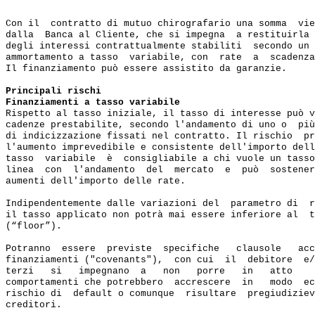
Con il  contratto di mutuo chirografario una somma  vie
dalla  Banca al Cliente, che si impegna  a restituirla 
degli interessi contrattualmente stabiliti  secondo un 
ammortamento a tasso  variabile, con  rate  a  scadenza
Il finanziamento può essere assistito da garanzie.

Principali rischi
Finanziamenti a tasso variabile
Rispetto al tasso iniziale, il tasso di interesse può v
cadenze prestabilite, secondo l'andamento di uno o  più
di indicizzazione fissati nel contratto. Il rischio  pr
l'aumento imprevedibile e consistente dell'importo dell
tasso  variabile  è  consigliabile a chi vuole un tasso
linea  con  l'andamento  del  mercato  e  può  sostener
aumenti dell'importo delle rate.

Indipendentemente dalle variazioni del  parametro di  r
il tasso applicato non potrà mai essere inferiore al  t
(“floor”).

Potranno  essere  previste  specifiche   clausole   acc
finanziamenti ("covenants"),  con cui  il  debitore  e/
terzi   si   impegnano  a   non   porre   in   atto    
comportamenti che potrebbero  accrescere  in   modo  ec
rischio di  default o comunque  risultare  pregiudiziev