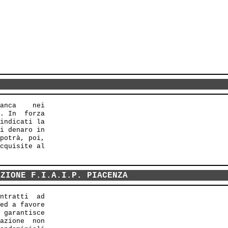
anca    nei

. In  forza

indicati la

i denaro in

potrà, poi,

cquisite al

NZIONE F.I.A.I.P. PIACENZA
ntratti  ad 

ed a favore 

 garantisce 

azione  non 
