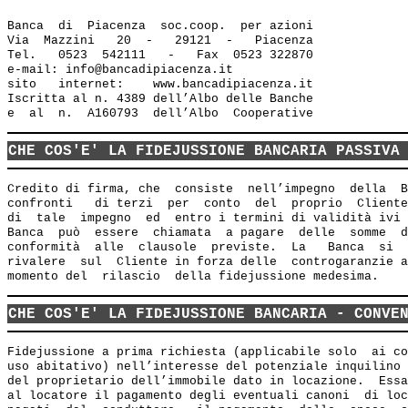
Banca  di  Piacenza  soc.coop.  per azioni

Via  Mazzini   20  -   29121  -   Piacenza

Tel.   0523  542111   -   Fax  0523 322870

e-mail: info@bancadipiacenza.it 

sito   internet:    www.bancadipiacenza.it

Iscritta al n. 4389 dell’Albo delle Banche 

CHE COS'E' LA FIDEJUSSIONE BANCARIA PASSIVA
Credito di firma, che  consiste  nell’impegno  della  B
confronti   di terzi  per  conto  del  proprio  Cliente
di  tale  impegno  ed  entro i termini di validità ivi 
Banca  può  essere  chiamata  a pagare  delle  somme  d
conformità  alle  clausole  previste.  La   Banca  si  
rivalere  sul  Cliente in forza delle  controgaranzie a
CHE COS'E' LA FIDEJUSSIONE BANCARIA - CONVE
Fidejussione a prima richiesta (applicabile solo  ai co
uso abitativo) nell’interesse del potenziale inquilino 
del proprietario dell’immobile dato in locazione.  Essa
al locatore il pagamento degli eventuali canoni  di loc