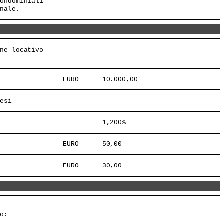
ondominiali 

ne locativo

o:
