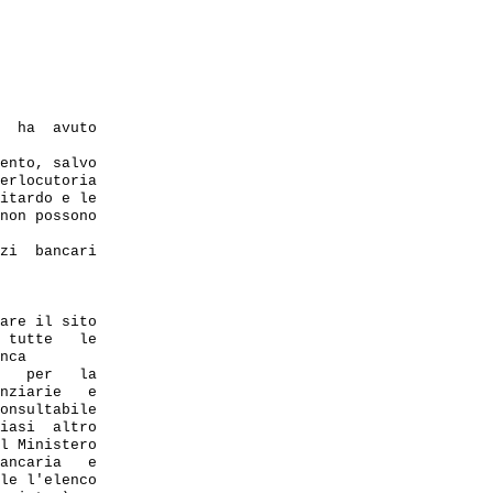
  ha  avuto

ento, salvo

erlocutoria

itardo e le

non possono

zi  bancari

are il sito

 tutte   le

nca

   per   la 

nziarie   e 

onsultabile 

iasi  altro 

l Ministero 

ancaria   e 

le l'elenco 
