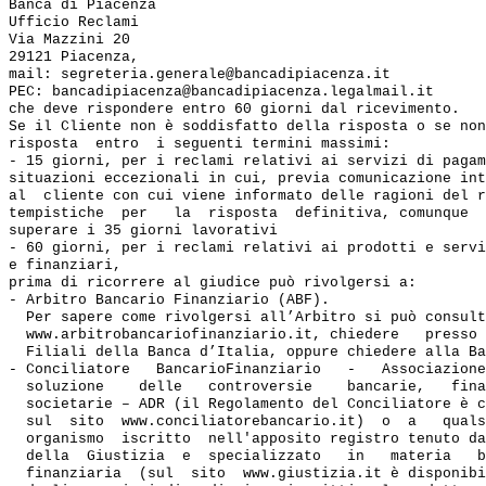
Banca di Piacenza

Ufficio Reclami

Via Mazzini 20

29121 Piacenza,

mail: segreteria.generale@bancadipiacenza.it

PEC: bancadipiacenza@bancadipiacenza.legalmail.it

che deve rispondere entro 60 giorni dal ricevimento.

Se il Cliente non è soddisfatto della risposta o se non
risposta  entro  i seguenti termini massimi: 

- 15 giorni, per i reclami relativi ai servizi di pagam
situazioni eccezionali in cui, previa comunicazione int
al  cliente con cui viene informato delle ragioni del r
tempistiche  per   la  risposta  definitiva, comunque  
superare i 35 giorni lavorativi

- 60 giorni, per i reclami relativi ai prodotti e servi
e finanziari, 

prima di ricorrere al giudice può rivolgersi a:

- Arbitro Bancario Finanziario (ABF). 

  Per sapere come rivolgersi all’Arbitro si può consult
  www.arbitrobancariofinanziario.it, chiedere   presso 
  Filiali della Banca d’Italia, oppure chiedere alla Ba
- Conciliatore   BancarioFinanziario   -   Associazione
  soluzione    delle   controversie    bancarie,   fina
  societarie – ADR (il Regolamento del Conciliatore è c
  sul  sito  www.conciliatorebancario.it)  o  a   quals
  organismo  iscritto  nell'apposito registro tenuto da
  della  Giustizia  e  specializzato   in   materia   b
  finanziaria  (sul  sito  www.giustizia.it è disponibi