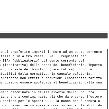
te di trasferire importi in Euro ad un conto corrente
Italia o in altro Paese SEPA. I requisiti per
e IBAN (obbligatorio) del conto corrente del
C (facoltativo) della banca del beneficiario, importo
uro, causale del bonifico (facoltativa). Occorre
stabiliti dalla normativa, la causale valutaria.
'ordinante non effettua deduzioni (cosiddetta tariffa
ni possono essere applicate al beneficiario dalla sua
enaro denominate in divise diverse dall'Euro, tra
sia entro i confini nazionali che da e verso l'estero.
n opzione per le spese: OUR, la Banca non è tenuta a
ioni preventive su spese e commissioni applicabili da