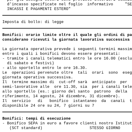
  d'incasso specificate nel foglio  informativo     "SE
Bonifici: orario limite oltre il quale gli ordini di pa
considerano ricevuti la giornata lavorativa successiva 
La giornata operativa prevede i seguenti termini massim
entro i quali i bonifici devono essere presentati:

- tramite i canali telematici entro le ore 16.00 (esclu
  di sabato e festivi)

- allo sportello entro le ore 16.30.

Le  operazioni pervenute oltre  tali  orari  sono  eseg
giornata operativa successiva.

Il  termine massimo di  cut-off sarà  anticipato  per  
semi-lavorative alle  ore 11.30, sia  per i canali tele
allo sportello (es.: giorno del santo  patrono  della  
riferimento, 14 agosto, 24 dicembre, 31 dicembre).

Il  servizio   di   bonifico  istantaneo  da  canali  t
Bonifici: tempi di esecuzione
- Bonifico SEPA in euro a favore clienti nostro Istitut
   (SCT standard)                    STESSO GIORNO 
