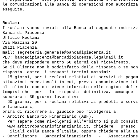
le comunicazioni alla Banca di operazioni non autorizza
Reclami
I reclami vanno inviati alla Banca al seguente indirizz
Banca di Piacenza

Ufficio Reclami

Via Mazzini 20

29121 Piacenza,

mail: segreteria.generale@bancadipiacenza.it

PEC: bancadipiacenza@bancadipiacenza.legalmail.it

che deve rispondere entro 60 giorni dal ricevimento.

Se il Cliente non è soddisfatto della risposta o se non
risposta  entro  i seguenti termini massimi: 

- 15 giorni, per i reclami relativi ai servizi di pagam
situazioni eccezionali in cui, previa comunicazione int
al  cliente con cui viene informato delle ragioni del r
tempistiche  per   la  risposta  definitiva, comunque  
superare i 35 giorni lavorativi

- 60 giorni, per i reclami relativi ai prodotti e servi
e finanziari, 

prima di ricorrere al giudice può rivolgersi a:

- Arbitro Bancario Finanziario (ABF). 

  Per sapere come rivolgersi all’Arbitro si può consult
  www.arbitrobancariofinanziario.it, chiedere   presso 
  Filiali della Banca d’Italia, oppure chiedere alla Ba
- Conciliatore   BancarioFinanziario   -   Associazione