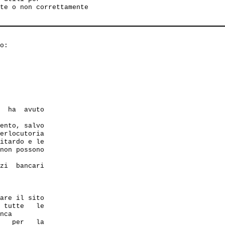
te o non correttamente 

o:

  ha  avuto

ento, salvo

erlocutoria

itardo e le

non possono

zi  bancari

are il sito

 tutte   le

nca

   per   la 
