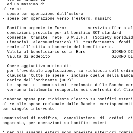
  ed un massimo di                                     
oltre a:

- spese per operazione dall'estero                     
- spese per operazione verso l'estero, massimo         
- Bonifico urgente in Euro:         servizio offerto al
  condizioni previste per il bonifico SCT standard

  consente  tramite  rete  S.W.I.F.T. (Society Worldwid
  Financial Telecomunication) il  trasferimento  fondi 
  reale all'istituto bancario del beneficiario.

  Valuta al beneficiario se in Euro           GIORNO DI
  Valuta di addebito                          GIORNO DI
- Onere aggiuntivo minimo di:                          
  per l'eventuale applicazione, su richiesta dell'ordin
  clausola "tutte le spese - incluse quelle della Banca
  carico dell'ordinante (OUR)".

  Le  spese  e  commissioni  reclamate delle Banche cor
  verranno totalmente recuperate nei confronti del Clie
Rimborso spese per richieste d'esito su bonifici esteri
oltre alle spese reclamate dalle Banche  corrispondenti
per singolo intervento                                 
Commissioni di modifica,  cancellazione  di  ordini  di

pagamento, per operazioni su bonifici esteri           
* per gli assegni esteri sono previste ulteriori commis