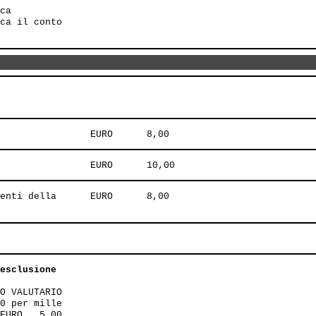
ca

ca il conto

enti della      EURO      8,00

esclusione

O VALUTARIO

0 per mille

EURO   5,00
