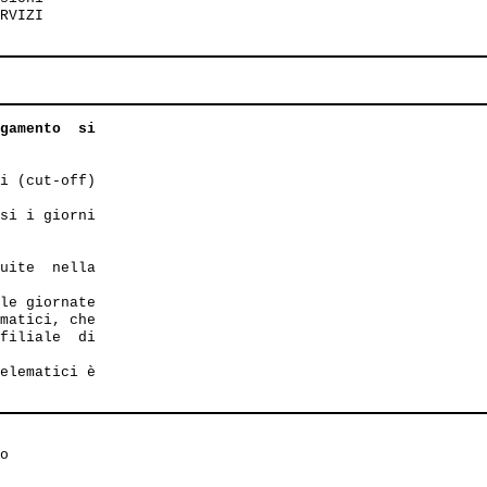
RVIZI

gamento  si

i (cut-off)

si i giorni

uite  nella

le giornate

matici, che

filiale  di 

elematici è 

o
