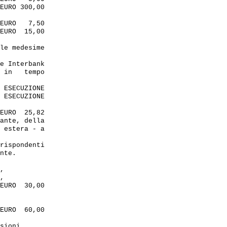
EURO 300,00

EURO   7,50

EURO  15,00 

le medesime

e Interbank

 in   tempo

 ESECUZIONE

 ESECUZIONE

EURO  25,82

ante, della 

 estera - a

rispondenti

nte.

,

,

EURO  30,00

EURO  60,00

sioni
