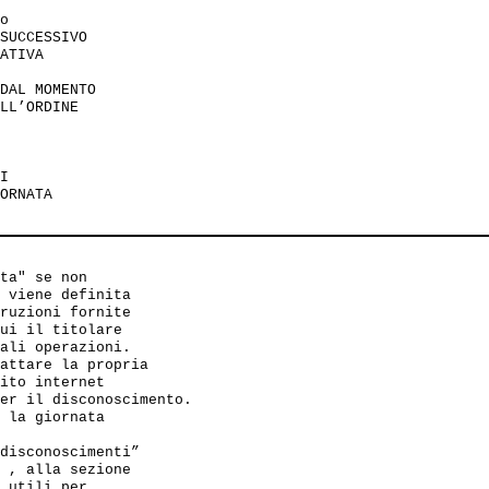
o 

SUCCESSIVO

ATIVA

DAL MOMENTO 

LL’ORDINE

I 

ORNATA

ta" se non 

 viene definita 

ruzioni fornite 

ui il titolare 

ali operazioni.

attare la propria 

ito internet 

er il disconoscimento.

 la giornata 

disconoscimenti” 

 , alla sezione 

 utili per 
