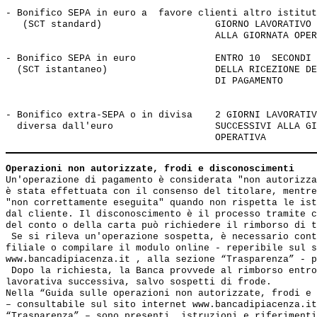
- Bonifico SEPA in euro a  favore clienti altro istitut
   (SCT standard)                    GIORNO LAVORATIVO 
                                     ALLA GIORNATA OPER
- Bonifico SEPA in euro              ENTRO 10  SECONDI 
  (SCT istantaneo)                   DELLA RICEZIONE DE
                                     DI PAGAMENTO

- Bonifico extra-SEPA o in divisa    2 GIORNI LAVORATIV
  diversa dall'euro                  SUCCESSIVI ALLA GI
Operazioni non autorizzate, frodi e disconoscimenti
Un'operazione di pagamento è considerata "non autorizza
è stata effettuata con il consenso del titolare, mentre
"non correttamente eseguita" quando non rispetta le ist
dal cliente. Il disconoscimento è il processo tramite c
del conto o della carta può richiedere il rimborso di t
 Se si rileva un'operazione sospetta, è necessario cont
filiale o compilare il modulo online - reperibile sul s
www.bancadipiacenza.it , alla sezione “Trasparenza” - p
 Dopo la richiesta, la Banca provvede al rimborso entro
lavorativa successiva, salvo sospetti di frode.

Nella “Guida sulle operazioni non autorizzate, frodi e 
– consultabile sul sito internet www.bancadipiacenza.it
“Trasparenza” – sono presenti  istruzioni e riferimenti