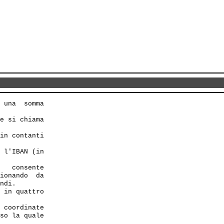
 una  somma

e si chiama

in contanti

 l'IBAN (in

   consente

ionando  da

ndi.

 in quattro

 coordinate

so la quale
