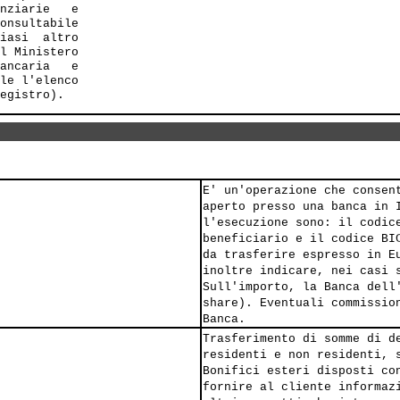
nziarie   e 

onsultabile 

iasi  altro 

l Ministero 

ancaria   e 

le l'elenco 

E' un'operazione che consen
aperto presso una banca in 
l'esecuzione sono: il codic
beneficiario e il codice BI
da trasferire espresso in E
inoltre indicare, nei casi 
Sull'importo, la Banca dell
share). Eventuali commissio
Banca.
Trasferimento di somme di d
residenti e non residenti, 
Bonifici esteri disposti co
fornire al cliente informaz