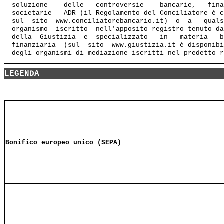
  soluzione    delle   controversie    bancarie,   fina
  societarie – ADR (il Regolamento del Conciliatore è c
  sul  sito  www.conciliatorebancario.it)  o  a   quals
  organismo  iscritto  nell'apposito registro tenuto da
  della  Giustizia  e  specializzato   in   materia   b
  finanziaria  (sul  sito  www.giustizia.it è disponibi
LEGENDA
Bonifico europeo unico (SEPA)