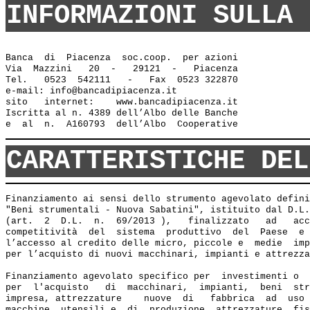
INFORMAZIONI SULLA 
Banca  di  Piacenza  soc.coop.  per azioni

Via  Mazzini   20  -   29121  -   Piacenza

Tel.   0523  542111   -   Fax  0523 322870

e-mail: info@bancadipiacenza.it 

sito   internet:    www.bancadipiacenza.it

Iscritta al n. 4389 dell’Albo delle Banche 

CARATTERISTICHE DEL
Finanziamento ai sensi dello strumento agevolato defini
"Beni strumentali - Nuova Sabatini", istituito dal D.L.
(art.  2  D.L.  n.  69/2013 ),   finalizzato   ad   acc
competitività  del  sistema  produttivo  del  Paese  e 
l’accesso al credito delle micro, piccole e  medie  imp
per l’acquisto di nuovi macchinari, impianti e attrezza
Finanziamento agevolato specifico per  investimenti o  
per  l'acquisto   di  macchinari,  impianti,  beni  str
impresa, attrezzature    nuove  di   fabbrica  ad  uso 
macchine  utensili e  di  produzione, attrezzature  fis