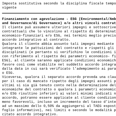
Imposta sostitutiva secondo la disciplina fiscale tempo
Finanziamento con agevolazione - ESG (Environmental/Amb
and Governance/di Governance) e/o altri vincoli contrat
Il cliente può assumere ulteriori impegni e sottoscrive
contrattuali che lo vincolino al rispetto di determinat
economico-finanziari e/o ESG, nei termini meglio precis
accordo integrativo al contratto.

Qualora il cliente abbia assunto tali impegni mediante 
integrante le pattuizioni del contratto e rispetti gli 
disciplinati (e pertanto si verifichino le condizioni i
con riferimento al rispetto dei parametri economico- fi
ESG), al cliente saranno applicate condizioni economich
favore così come stabilite nel suddetto accordo integra
dalla data in cui sarà verificato l’adempimento ai para
o ESG. 

Viceversa, qualora il separato accordo preveda una clau
per il caso di mancato rispetto degli impegni assunti p
ultimi si sia già tenuto conto nella determinazione del
economiche del contratto o qualora i parametri economic
e/o ESG risultino inferiori ai valori minimi indicati n
accordo, potranno essere applicate al cliente condizion
meno favorevoli, incluso un incremento del tasso d’inte
ad un massimo dello 0,50% da aggiungersi al TAEG espost
foglio informativo), nei limiti e secondo le modalità p