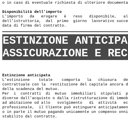
o in caso di eventuale richiesta di ulteriore documenta
Disponibilità dell'importo
L'importo   da   erogare   è   reso   disponibile,   al
dell'istruttoria,  dal  primo  giorno  lavorativo succe
ESTINZIONE ANTICIPA
ASSICURAZIONE E REC
Estinzione anticipata
L’estinzione    totale    comporta   la   chiusura   de
contrattuale con la  restituzione del capitale ancora d
della scadenza del mutuo.

Per  i  contratti  di  mutuo  immobiliari  stipulati  p
diverse dall’acquisto o dalla ristrutturazione di immob
ad abitazione od allo   svolgimento   di  attività   ec
professionale,  il Cliente può estinguere anticipatamen
o in parte il mutuo pagando unicamente un compenso onni
stabilito dal contratto.
