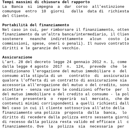
Tempi massimi di chiusura del rapporto
La  Banca  si  impegna  a  dar  corso  all'estinzione  
comunque  entro  10  giorni   dalla  data di  richiesta
del Cliente.

Portabilità del finanziamento
Nel caso in cui, per rimborsare il finanziamento, otten
finanziamento da un’altra banca/intermediario, il Clien
sostenere   neanche  indirettamente   alcun   costo  (a
commissioni, spese, oneri o penali). Il nuovo contratto
diritti e le garanzie del vecchio.

Assicurazione
L’art. 28 del decreto legge 24 gennaio 2012 n. 1, come 
dalla legge 4 agosto  2017  n.  124,  prevede  che  le 
condizionano l'erogazione del mutuo immobiliare o  del 
consumo alla stipula di un   contratto  di  assicurazio
qualora l'offerta di un contratto di assicurazione sia 
accessoria all'erogazione del mutuo o del credito, sono
accettare - senza variare le condizioni offerte  per  l
del mutuo immobiliare o del credito al consumo - la pol
cliente  presenterà  o  reperirà  sul  mercato,  che de
contenuti minimi corrispondenti a quelli richiesti dall
Nel caso in cui il cliente sottoscriva all'atto della  
finanziamento una polizza  proposta  dalla  banca,  lo 
diritto di recedere dalla polizza entro sessanta giorni
di recesso dalla polizza resta valido ed efficace il  c
finanziamento. Ove  la  polizza  sia  necessaria  per  