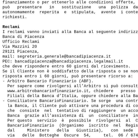
finanziamento o per ottenerlo alle condizioni offerte, 
può   presentare   in   sostituzione   una  polizza  da
autonomamente  reperita  e  stipulata,  avente  i conte
richiesti.

Reclami
I reclami vanno inviati alla Banca al seguente indirizz
Banca di Piacenza

Ufficio Reclami

Via Mazzini 20

29121 Piacenza,

mail: segreteria.generale@bancadipiacenza.it

PEC: bancadipiacenza@bancadipiacenza.legalmail.it

che deve rispondere entro 60 giorni dal ricevimento.

Se il Cliente non è soddisfatto della risposta o se non
risposta entro i 60 giorni, può presentare ricorso a:

- Arbitro Bancario Finanziario (ABF). 

  Per sapere come rivolgersi all’Arbitro si può consult
  www.arbitrobancariofinanziario.it, chiedere   presso 
  Filiali della Banca d’Italia, oppure chiedere alla Ba
- Conciliatore BancarioFinanziario. Se sorge  una contr
  la Banca, il Cliente può attivare una procedura di co
  che  consiste  nel  tentativo di raggiungere  un acco
  Banca  grazie all'assistenza di  un  conciliatore  in
  Per questo  servizio  è  possibile  rivolgersi  al  C
  BancarioFinanziario  (Organismo  iscritto  nel  Regis
  dal     Ministero   della   Giustizia),   con  sede  
  via   delle  Botteghe  Oscure  54,     tel.  06 / 674