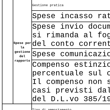
Gestione pratica
Spese incasso ra
Spese invio docu
si rimanda al fo
del conto corren
Spese per
la
Spese comunicazi
gestione
del
rapporto
Compenso estinzi
percentuale sul 
Il compenso non 
casi previsti da
del D.L.vo 385/1
Tipo di ammortamento