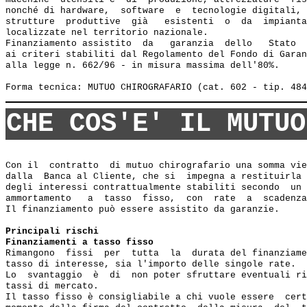
nonché di hardware,  software  e  tecnologie digitali, 
strutture  produttive  già   esistenti  o  da  impianta
localizzate nel territorio nazionale.

Finanziamento assistito  da   garanzia  dello   Stato  
ai criteri stabiliti dal Regolamento del Fondo di Garan
alla legge n. 662/96 - in misura massima dell'80%. 

CHE COS'E' IL MUTUO
Con il  contratto  di mutuo chirografario una somma vie
dalla  Banca al Cliente, che si  impegna a restituirla 
degli interessi contrattualmente stabiliti secondo  un 
ammortamento   a  tasso  fisso,  con  rate  a  scadenza
Il finanziamento può essere assistito da garanzie.

Principali rischi
Finanziamenti a tasso fisso
Rimangono  fissi  per  tutta  la  durata del finanziame
tasso di interesse, sia l'importo delle singole rate.

Lo  svantaggio  è  di  non poter sfruttare eventuali ri
tassi di mercato.

Il tasso fisso è consigliabile a chi vuole essere  cert