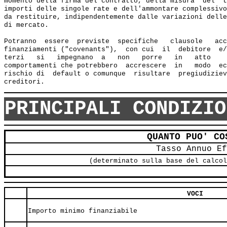
momento della firma del contratto, della misura  del  t
importi delle singole rate e dell'ammontare complessivo
da restituire, indipendentemente dalle variazioni delle
di mercato.

Potranno  essere  previste  specifiche   clausole   acc
finanziamenti ("covenants"),  con cui  il  debitore  e/
terzi   si   impegnano  a   non   porre   in   atto    
comportamenti che potrebbero  accrescere  in   modo  ec
rischio di  default o comunque  risultare  pregiudiziev
PRINCIPALI CONDIZIO
QUANTO PUO' CO
Tasso Annuo Ef
(determinato sulla base del calcol
VOCI
Importo minimo finanziabile