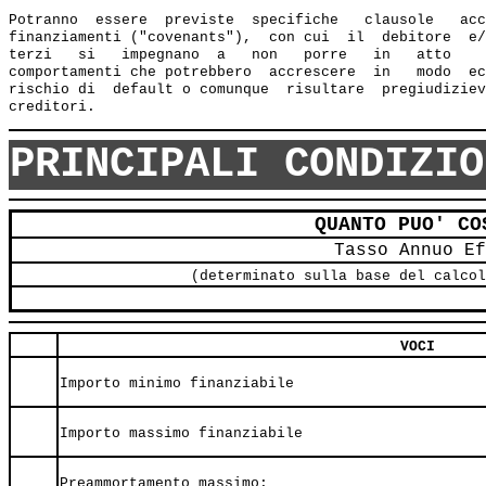
Potranno  essere  previste  specifiche   clausole   acc
finanziamenti ("covenants"),  con cui  il  debitore  e/
terzi   si   impegnano  a   non   porre   in   atto    
comportamenti che potrebbero  accrescere  in   modo  ec
rischio di  default o comunque  risultare  pregiudiziev
PRINCIPALI CONDIZIO
QUANTO PUO' CO
Tasso Annuo Ef
(determinato sulla base del calcol
VOCI
Importo minimo finanziabile
Importo massimo finanziabile
Preammortamento massimo: