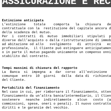
ASSICURAZIONE E REC
Estinzione anticipata
L’estinzione    totale    comporta   la   chiusura   de
contrattuale con la  restituzione del capitale ancora d
della scadenza del mutuo.

Per  i  contratti  di  mutuo  immobiliari  stipulati  p
diverse dall’acquisto o dalla ristrutturazione di immob
ad abitazione od allo   svolgimento   di  attività   ec
professionale,  il Cliente può estinguere anticipatamen
o in parte il mutuo pagando unicamente un compenso onni
stabilito dal contratto.

Tempi massimi di chiusura del rapporto
La  Banca  si  impegna  a  dar  corso  all'estinzione  
comunque  entro  10  giorni   dalla  data di  richiesta
del Cliente.

Portabilità del finanziamento
Nel caso in cui, per rimborsare il finanziamento, otten
finanziamento da un’altra banca/intermediario, il Clien
sostenere   neanche  indirettamente   alcun   costo  (a
commissioni, spese, oneri o penali). Il nuovo contratto
diritti e le garanzie del vecchio.
