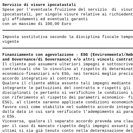
Servizio di visure ipocatastali                        
Spese per l’eventuale fruizione del servizio  di  visur
ipocatastali, per singole visure relative ai richiedent
gli affidamenti ed eventuali garanti

Imposta sostitutiva secondo la disciplina fiscale tempo
Finanziamento con agevolazione - ESG (Environmental/Amb
and Governance/di Governance) e/o altri vincoli contrat
Il cliente può assumere ulteriori impegni e sottoscrive
contrattuali che lo vincolino al rispetto di determinat
economico-finanziari e/o ESG, nei termini meglio precis
accordo integrativo al contratto.

Qualora il cliente abbia assunto tali impegni mediante 
integrante le pattuizioni del contratto e rispetti gli 
disciplinati (e pertanto si verifichino le condizioni i
con riferimento al rispetto dei parametri economico- fi
ESG), al cliente saranno applicate condizioni economich
favore così come stabilite nel suddetto accordo integra
dalla data in cui sarà verificato l’adempimento ai para
o ESG. 

Viceversa, qualora il separato accordo preveda una clau
per il caso di mancato rispetto degli impegni assunti p
ultimi si sia già tenuto conto nella determinazione del