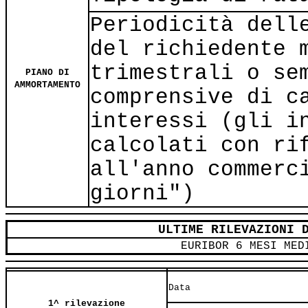
Periodicità dell
del richiedente 
trimestrali o se
PIANO DI
AMMORTAMENTO
comprensive di c
interessi (gli i
calcolati con ri
all'anno commerc
giorni")
ULTIME RILEVAZIONI 
EURIBOR 6 MESI MED
Data
1^ rilevazione