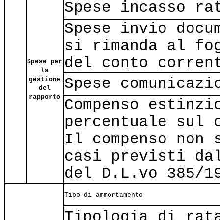
Spese incasso ra
Spese invio docu
si rimanda al fo
del conto corren
Spese per
la
Spese comunicazi
gestione
del
rapporto
Compenso estinzi
percentuale sul 
Il compenso non 
casi previsti da
del D.L.vo 385/1
Tipo di ammortamento
Tipologia di rat