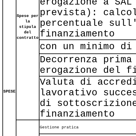
erogazione a SAL
prevista): calco
Spese per
percentuale sull
la
stipula
finanziamento
del
contratto
con un minimo di
Decorrenza prima
erogazione del f
Valuta di accred
lavorativo succe
SPESE
di sottoscrizion
finanziamento
Gestione pratica