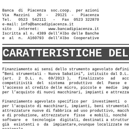
Banca  di  Piacenza  soc.coop.  per azioni

Via  Mazzini   20  -   29121  -   Piacenza

Tel.   0523  542111   -   Fax  0523 322870

e-mail: info@bancadipiacenza.it 

sito   internet:    www.bancadipiacenza.it

Iscritta al n. 4389 dell’Albo delle Banche 

CARATTERISTICHE DEL
Finanziamento ai sensi dello strumento agevolato defini
"Beni strumentali - Nuova Sabatini", istituito dal D.L.
(art.  2  D.L.  n.  69/2013 ),   finalizzato   ad   acc
competitività  del  sistema  produttivo  del  Paese  e 
l’accesso al credito delle micro, piccole e  medie  imp
per l’acquisto di nuovi macchinari, impianti e attrezza
Finanziamento agevolato specifico per  investimenti  o 
per l'acquisto di macchinari, impianti, beni strumental
attrezzature nuove di fabbrica ad uso produttivo, macch
e di produzione, attrezzature  fisse  e mobili, nonché 
software  e  tecnologie  digitali, destinati a struttur
già  esistenti o  da  impiantare,ovunque localizzate ne