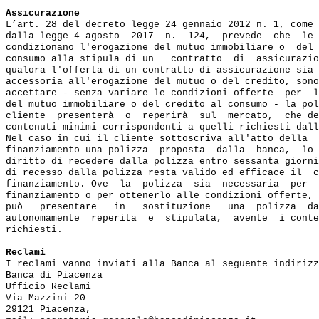
Assicurazione
L’art. 28 del decreto legge 24 gennaio 2012 n. 1, come 
dalla legge 4 agosto  2017  n.  124,  prevede  che  le 
condizionano l'erogazione del mutuo immobiliare o  del 
consumo alla stipula di un   contratto  di  assicurazio
qualora l'offerta di un contratto di assicurazione sia 
accessoria all'erogazione del mutuo o del credito, sono
accettare - senza variare le condizioni offerte  per  l
del mutuo immobiliare o del credito al consumo - la pol
cliente  presenterà  o  reperirà  sul  mercato,  che de
contenuti minimi corrispondenti a quelli richiesti dall
Nel caso in cui il cliente sottoscriva all'atto della  
finanziamento una polizza  proposta  dalla  banca,  lo 
diritto di recedere dalla polizza entro sessanta giorni
di recesso dalla polizza resta valido ed efficace il  c
finanziamento. Ove  la  polizza  sia  necessaria  per  
finanziamento o per ottenerlo alle condizioni offerte, 
può   presentare   in   sostituzione   una  polizza  da
autonomamente  reperita  e  stipulata,  avente  i conte
richiesti.

Reclami
I reclami vanno inviati alla Banca al seguente indirizz
Banca di Piacenza

Ufficio Reclami

Via Mazzini 20

29121 Piacenza,
