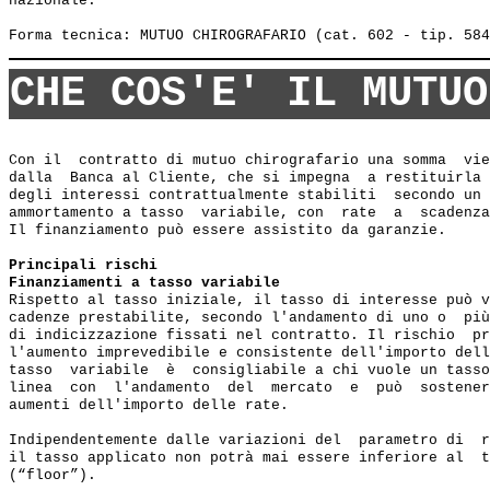
nazionale.

CHE COS'E' IL MUTUO
Con il  contratto di mutuo chirografario una somma  vie
dalla  Banca al Cliente, che si impegna  a restituirla 
degli interessi contrattualmente stabiliti  secondo un 
ammortamento a tasso  variabile, con  rate  a  scadenza
Il finanziamento può essere assistito da garanzie.

Principali rischi
Finanziamenti a tasso variabile
Rispetto al tasso iniziale, il tasso di interesse può v
cadenze prestabilite, secondo l'andamento di uno o  più
di indicizzazione fissati nel contratto. Il rischio  pr
l'aumento imprevedibile e consistente dell'importo dell
tasso  variabile  è  consigliabile a chi vuole un tasso
linea  con  l'andamento  del  mercato  e  può  sostener
aumenti dell'importo delle rate.

Indipendentemente dalle variazioni del  parametro di  r
il tasso applicato non potrà mai essere inferiore al  t
(“floor”).
