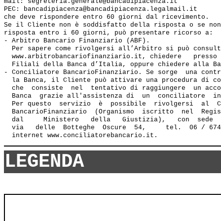
mail: segreteria.generale@bancadipiacenza.it

PEC: bancadipiacenza@bancadipiacenza.legalmail.it

che deve rispondere entro 60 giorni dal ricevimento.

Se il Cliente non è soddisfatto della risposta o se non
risposta entro i 60 giorni, può presentare ricorso a:

- Arbitro Bancario Finanziario (ABF). 

  Per sapere come rivolgersi all’Arbitro si può consult
  www.arbitrobancariofinanziario.it, chiedere   presso 
  Filiali della Banca d’Italia, oppure chiedere alla Ba
- Conciliatore BancarioFinanziario. Se sorge  una contr
  la Banca, il Cliente può attivare una procedura di co
  che  consiste  nel  tentativo di raggiungere  un acco
  Banca  grazie all'assistenza di  un  conciliatore  in
  Per questo  servizio  è  possibile  rivolgersi  al  C
  BancarioFinanziario  (Organismo  iscritto  nel  Regis
  dal     Ministero   della   Giustizia),   con  sede  
  via   delle  Botteghe  Oscure  54,     tel.  06 / 674
LEGENDA