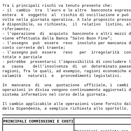
Tra i principali rischi va tenuto presente che:

- il  cambio  tra  l'euro e le altre  banconote espress
estera  è  soggetto  al  rischio di oscillazione e può 
volte nella giornata operativa. A tale proposito presso
è disponibile, su richiesta,  il  relativo  listino, al
riferimento;

- l'operazione  di  acquisto  banconote o altri mezzi d
viene effettuata dalla Banca "Salvo Buon Fine";

- l'assegno  può  essere  reso  insoluto per mancanza d
conto corrente del traente;

- l'assegno può  essere   reso   per  irregolarità  con
totale o parziale

- potrebbe  presentarsi l'impossibilità di concludere l
a   causa    dell'insolvenza  di  un  determinato paese
ragioni, fra le quali, ad esempio, ragioni economiche e
calamità   naturali  e   provvedimenti legislativi.

In  mancanza  di  una  quotazione  ufficiale, i  cambi 
operazioni in divisa vengono continuamente aggiornati d
sistema informativo nel corso della giornata.

Il cambio applicabile alle operazioni viene fornito dal
PRINCIPALI COMMISSIONI E COSTI