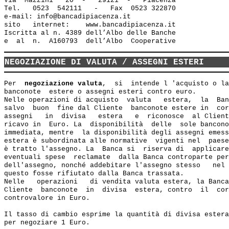
Via  Mazzini   20  -   29121  -   Piacenza

Tel.   0523  542111   -   Fax  0523 322870

e-mail: info@bancadipiacenza.it 

sito   internet:    www.bancadipiacenza.it

Iscritta al n. 4389 dell’Albo delle Banche 

NEGOZIAZIONE DI VALUTA / ASSEGNI ESTERI
Per  
negoziazione valuta
,  si  intende l 'acquisto o la
banconote  estere o assegni esteri contro euro.

Nelle operazioni di acquisto  valuta   estera,  la  Ban
salvo  buon  fine dal Cliente  banconote estere in  cor
assegni   in  divisa   estera   e  riconosce  al Client
ricavo in  Euro. La  disponibilità  delle  sole bancono
immediata, mentre  la disponibilità degli assegni emess
estera è subordinata alle normative  vigenti nel  paese
è tratto l'assegno. La  Banca si  riserva di  applicare
eventuali spese  reclamate  dalla Banca controparte per
dell'assegno, nonché addebitare l'assegno stesso   nel 
questo fosse rifiutato dalla Banca trassata.

Nelle   operazioni   di vendita valuta estera, la Banca
Cliente  banconote  in  divisa  estera, contro  il  cor
controvalore in Euro.

Il tasso di cambio esprime la quantità di divisa estera
per negoziare 1 Euro.
