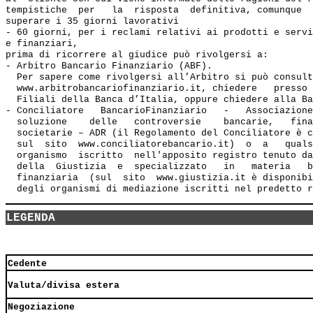
tempistiche  per   la  risposta  definitiva, comunque  
superare i 35 giorni lavorativi

- 60 giorni, per i reclami relativi ai prodotti e servi
e finanziari, 

prima di ricorrere al giudice può rivolgersi a:

- Arbitro Bancario Finanziario (ABF). 

  Per sapere come rivolgersi all’Arbitro si può consult
  www.arbitrobancariofinanziario.it, chiedere   presso 
  Filiali della Banca d’Italia, oppure chiedere alla Ba
- Conciliatore   BancarioFinanziario   -   Associazione
  soluzione    delle   controversie    bancarie,   fina
  societarie – ADR (il Regolamento del Conciliatore è c
  sul  sito  www.conciliatorebancario.it)  o  a   quals
  organismo  iscritto  nell'apposito registro tenuto da
  della  Giustizia  e  specializzato   in   materia   b
  finanziaria  (sul  sito  www.giustizia.it è disponibi
LEGENDA
Cedente
Valuta/divisa estera
Negoziazione