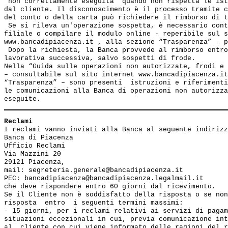
"non correttamente eseguita" quando non rispetta le ist
dal cliente. Il disconoscimento è il processo tramite c
del conto o della carta può richiedere il rimborso di t
 Se si rileva un'operazione sospetta, è necessario cont
filiale o compilare il modulo online - reperibile sul s
www.bancadipiacenza.it , alla sezione “Trasparenza” - p
 Dopo la richiesta, la Banca provvede al rimborso entro
lavorativa successiva, salvo sospetti di frode.

Nella “Guida sulle operazioni non autorizzate, frodi e 
– consultabile sul sito internet www.bancadipiacenza.it
“Trasparenza” – sono presenti  istruzioni e riferimenti
le comunicazioni alla Banca di operazioni non autorizza
Reclami
I reclami vanno inviati alla Banca al seguente indirizz
Banca di Piacenza

Ufficio Reclami

Via Mazzini 20

29121 Piacenza,

mail: segreteria.generale@bancadipiacenza.it

PEC: bancadipiacenza@bancadipiacenza.legalmail.it

che deve rispondere entro 60 giorni dal ricevimento.

Se il Cliente non è soddisfatto della risposta o se non
risposta  entro  i seguenti termini massimi: 

- 15 giorni, per i reclami relativi ai servizi di pagam
situazioni eccezionali in cui, previa comunicazione int
al  cliente con cui viene informato delle ragioni del r